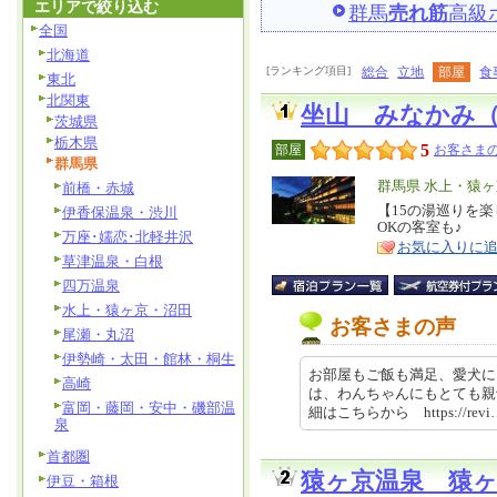
エリアで絞り込む
群馬
売れ筋
高級
全国
北海道
[ランキング項目]
総合
立地
部屋
食
東北
北関東
坐山 みなかみ
茨城県
栃木県
5
部屋
お客さまの
群馬県
エ
群馬県 水上・猿
前橋・赤城
リ
【15の湯巡りを
特
伊香保温泉・渋川
OKの客室も♪
ア
徴
万座･嬬恋･北軽井沢
お気に入りに
草津温泉・白根
四万温泉
水上・猿ヶ京・沼田
お客さまの声
尾瀬・丸沼
伊勢崎・太田・館林・桐生
お部屋もご飯も満足、愛犬に
高崎
は、わんちゃんにもとても親
富岡・藤岡・安中・磯部温
細はこちらから https://revi…
泉
首都圏
猿ヶ京温泉 猿
伊豆・箱根