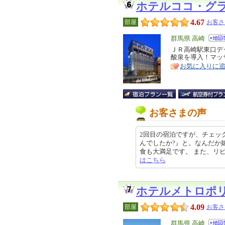
ホテルココ・グ
4.67
部屋
お客さ
エ
群馬県 高崎
リ
ＪＲ高崎駅東口デ
特
酸泉を導入！マッ
ア
徴
お気に入りに
お客さまの声
2回目の宿泊ですが、チェッ
んでしたか?』と。なんだか嬉
食も大満足です。 また、リピしたい
はこちら
ホテルメトロポ
4.09
部屋
お客さ
エ
群馬県 高崎