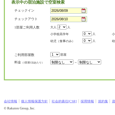
表示中の宿泊施設で空室検索
チェックイン
チェックアウト
1部屋ご利用人数
大人
人
人
小学校高学年
小
人
幼児（食事のみ）
幼
ご利用部屋数
部屋
料金
～
（1部屋1泊あたり）
会社情報
個人情報保護方針
社会的責任[CSR]
採用情報
規約集
© Rakuten Group, Inc.