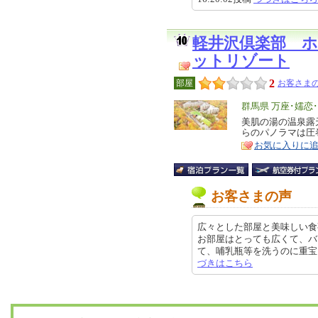
軽井沢倶楽部 
ットリゾート
2
部屋
お客さまの
エ
群馬県 万座･嬬恋
リ
美肌の湯の温泉露
特
らのパノラマは圧
ア
徴
お気に入りに
お客さまの声
広々とした部屋と美味しい食
お部屋はとっても広くて、バ
て、哺乳瓶等を洗うのに重宝しました
づきはこちら