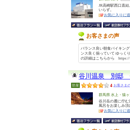
リ
JR高崎駅西口直
特
いらず。
ア
徴
お気に入りに
お客さまの声
バランス良い朝食バイキング
ンス良く揃っていて ゆっく
の詳細はこちらから https://… 
谷川温泉 別邸
4
部屋
お客さまの
エ
群馬県 水上・猿
リ
谷川岳の麓に佇む
特
風呂をお楽しみ頂け
ア
徴
お気に入りに