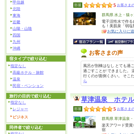
甲信越
5
部屋
お客さまの
北陸
エ
群馬県 水上・猿
東海
リ
電子活性水で作る
特
近畿
も！美肌泉「弱塩
ア
徴
山陽・山陰
お気に入りに
四国
九州
沖縄
お客さまの声
宿タイプで絞り込む
風呂が別棟はなし とても過
指定なし
過ごすことが できました。
高級ホテル・旅館
行くのが面倒くさい。 そこだけが残
温泉
ら
民宿・ペンション
旅行の目的で絞り込む
草津温泉 ホテ
指定なし
5
レジャー
部屋
お客さまの
ビジネス
エ
群馬県 草津温泉
リ
楽天アワード受賞
特
同伴者で絞り込む
宿
ア
徴
指定なし