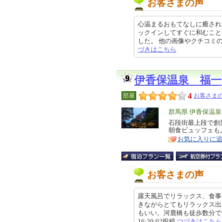
お客さまの声
心温まるおもてなしに癒され
ックインしてすぐに和むこと
した。 他の画像やクチコミの詳細
づきはこちら
伊香保温泉 福一
4
部屋
お客さまの
エ
群馬県 伊香保温
リ
石段街最上段で創
特
朝食ビュッフェも
ア
徴
お気に入りに
お客さまの声
露天風呂でリラックス、食事
きながらとてもリラックス出
もいい。河鹿橋も徒歩数分です。
16:20:02投稿
つづきはこちら