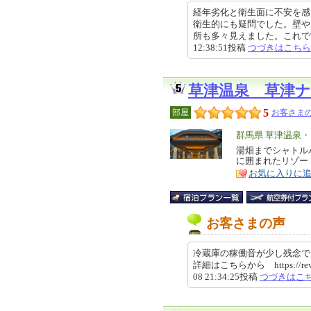
経年劣化と衛生面に不安を感
衛生的にも疑問でした。壁や
所も多々見えました。これで営業
12:38:51投稿
つづきはこちら
草津温泉 草津
5
部屋
お客さまの
エ
群馬県 草津温泉
リ
湯畑までシャトル
特
に囲まれたリゾー
ア
徴
お気に入りに
お客さまの声
冷蔵庫の稼働音が少し残念で
詳細はこちらから https://review.t
08 21:34:25投稿
つづきはこ