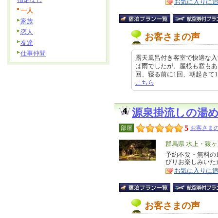
お気に入りに
一人
家族
恋人
お客さまの声
友達
仕事仲間
露天風呂付き客室で快適な入
は雨でしたが、屋根も窓もあ
回、寝る前に1回、朝起きて1回、計
こちら
源泉掛流しの湯
5
部屋
お客さまの
エ
群馬県 水上・猿
リ
予約不要・無料の
特
びりお楽しみいた
ア
徴
お気に入りに
お客さまの声