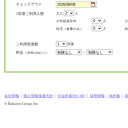
チェックアウト
1部屋ご利用人数
大人
人
人
小学校高学年
小
人
幼児（食事のみ）
幼
ご利用部屋数
部屋
料金
～
（1部屋1泊あたり）
会社情報
個人情報保護方針
社会的責任[CSR]
採用情報
規約集
© Rakuten Group, Inc.