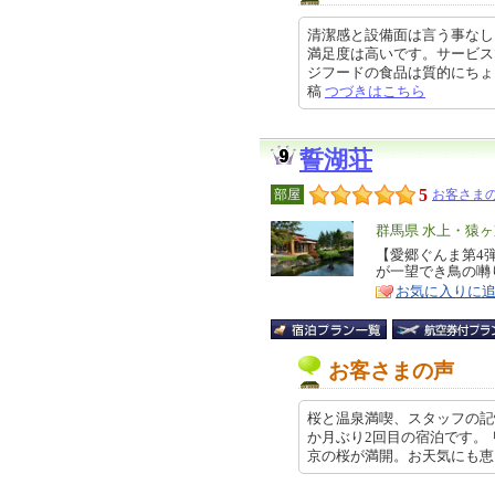
清潔感と設備面は言う事なし
満足度は高いです。サービス
ジフードの食品は質的にちょっと疑
稿
つづきはこちら
誓湖荘
5
部屋
お客さまの
エ
群馬県 水上・猿
リ
【愛郷ぐんま第4
特
が一望でき鳥の囀
ア
徴
お気に入りに
お客さまの声
桜と温泉満喫、スタッフの記憶力
か月ぶり2回目の宿泊です。
京の桜が満開。お天気にも恵まれ… 