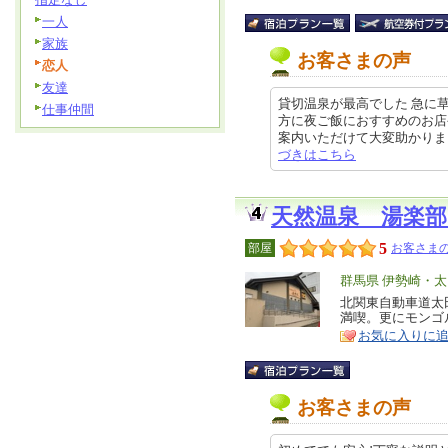
一人
家族
お客さまの声
恋人
友達
貸切温泉が最高でした 急に
仕事仲間
方に夜ご飯におすすめのお店
案内いただけて大変助かりました。
づきはこちら
天然温泉 湯楽部
5
部屋
お客さまの
エ
群馬県 伊勢崎・
リ
北関東自動車道太
特
満喫。更にモンゴ
ア
徴
お気に入りに
お客さまの声