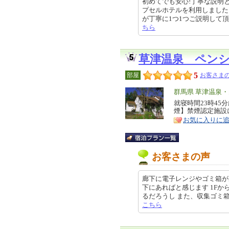
初めてでも安心!丁寧な説明
プセルホテルを利用しました
が丁寧に1つ1つご説明して頂き、館
ちら
草津温泉 ペン
5
部屋
お客さまの
エ
群馬県 草津温泉
リ
就寝時間23時4
特
煙】禁煙認定施設
ア
徴
お気に入りに
お客さまの声
廊下に電子レンジやゴミ箱が
下にあればと感じます 1F
るだろうし また、収集ゴミ箱が廊下
こちら