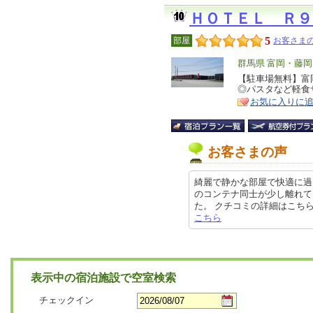
ＨＯＴＥＬ Ｒ９
5
部屋
お客さまの
エ
群馬県 富岡・藤
リ
【駐車場無料】富
特
◎パスタなど軽食
ア
徴
お気に入りに
お客さまの声
綺麗で静かな部屋で快適に過
のコンテナ同士が少し離れて
た。 クチコミの詳細はこちらから ht
こちら
表示中の宿泊施設で空室検索
チェックイン