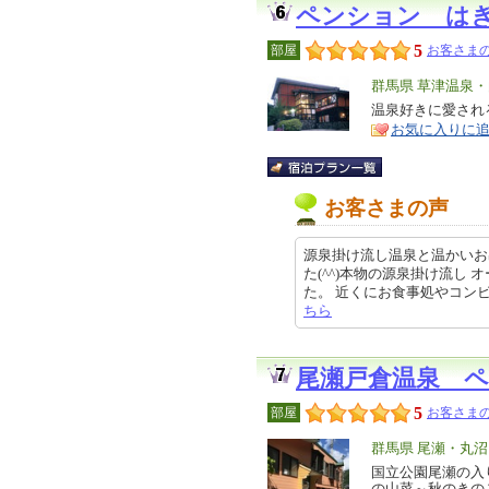
ペンション は
5
部屋
お客さまの
エ
群馬県 草津温泉
リ
温泉好きに愛され
特
お気に入りに
ア
徴
お客さまの声
源泉掛け流し温泉と温かいお
た(^^)本物の源泉掛け流し
た。 近くにお食事処やコンビニもあ
ちら
尾瀬戸倉温泉 
5
部屋
お客さまの
エ
群馬県 尾瀬・丸沼
リ
国立公園尾瀬の入
特
の山菜～秋のきの