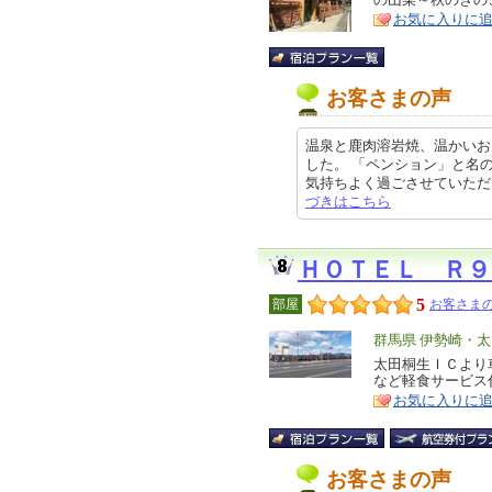
ア
徴
お気に入りに
お客さまの声
温泉と鹿肉溶岩焼、温かいお
した。 「ペンション」と名
気持ちよく過ごさせていただきまし
づきはこちら
ＨＯＴＥＬ Ｒ９
5
部屋
お客さまの
エ
群馬県 伊勢崎・
リ
太田桐生ＩＣより
特
など軽食サービス
ア
徴
お気に入りに
お客さまの声