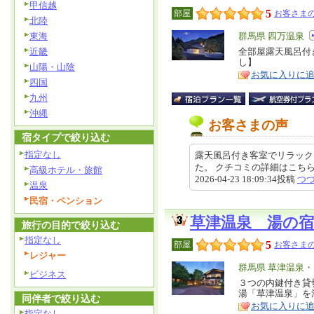
甲信越
5
部屋
お客さまの
北陸
東海
エ
群馬県 四万温泉
リ
近畿
全部屋露天風呂付
特
し】
ア
山陽・山陰
徴
お気に入りに
四国
九州
沖縄
お客さまの声
宿タイプで絞り込む
指定なし
露天風呂付き客室でリラック
た。 クチコミの詳細はこちらから https
高級ホテル・旅館
2026-04-23 18:09:34投稿
つ
温泉
民宿・ペンション
草津温泉 湯の
旅行の目的で絞り込む
指定なし
5
部屋
お客さまの
レジャー
エ
群馬県 草津温泉
ビジネス
リ
３つの内鍵付き貸
特
湯「草津温泉」を
ア
同伴者で絞り込む
徴
お気に入りに
指定なし