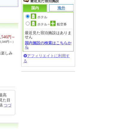
最近見た宿泊施設
国内
海外
ホテル
ホテル
+
航空券
最近見た宿泊施設はありま
,546
円～
せん
,500円～）
国内施設の検索はこちらか
ら
お楽しみ
アフィリエイトに利用す
る
最高
見た目
投稿
つづ