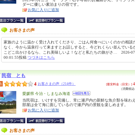
特
ダーに優しい素泊まりの宿です。
ア
徴
お気に入りに追加
お客さまの声
家族のように温かく受け入れてくださり、ごはん何食べにいくのかの相談
なく、今から温泉行って来ますとお話しすると、今どれくらい並んでいる
こどこ出かけるなら、これ美味しいよ！などと私たちの旅がさ… 2026-07-
00:01:55投稿
つづきはこちら
民宿 とも
4
4
地
お客さまの声（214件）
[最安料金（目安）]
（消費税込4
エ
愛媛県 今治・しまなみ海道
リ
当民宿は、いけすを完備し、常に瀬戸内の新鮮な魚介類を味わ
特
部屋は全て海に面しているので瀬戸内の景観を楽しめます。
ア
徴
お気に入りに追加
お客さまの声