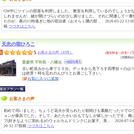
GW中にツインの部屋を利用しました。 教室を利用しているのでしょうが
しれませんが、鍵が開けづらいのが少し困りました。 それに関連して一番
たのが、夜の11時過ぎに他の宿泊者（おそらく隣の部… 2026-05-22 13:09
稿
つづきはこちら
天忠の宿ひろこ
5
5
地
お客さまの声（45件）
[最安料金（目安）]
（消費税込6
エ
愛媛県 宇和島・八幡浜
リ
古い町並みから車で１５分。デッキから見下ろす四季折々の山
特
は絶景！時を忘れのんびりとお過ごし下さい。
ア
徴
お気に入りに追加
お客さまの声
初めて伺いました。ちょうど花火が見られたり朝焼けも素敵だったりでロ
ョンが最高でした。そして、あたたかいおもてなしが嬉しかったです。梅
プ(好きなように割れる)のウェルカムドリンクにお菓子、美… 2026-07-14
20:52:37投稿
つづきはこちら