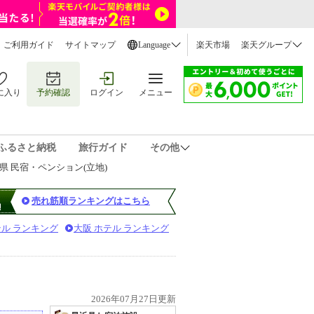
ご利用ガイド
サイトマップ
Language
楽天市場
楽天グループ
に入り
予約確認
ログイン
メニュー
ふるさと納税
旅行ガイド
その他
県 民宿・ペンション(立地)
売れ筋順ランキングはこちら
テル ランキング
大阪 ホテル ランキング
2026年07月27日更新