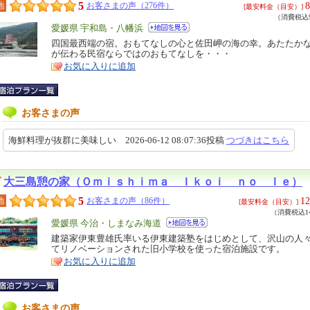
5
8
地
お客さまの声（276件）
[最安料金（目安）]
（消費税込9
エ
愛媛県 宇和島・八幡浜
リ
四国最西端の宿。おもてなしの心と佐田岬の海の幸。あたたか
特
が伝わる民宿ならではのおもてなしを・・・
ア
徴
お気に入りに追加
お客さまの声
海鮮料理が抜群に美味しい 2026-06-12 08:07:36投稿
つづきはこちら
大三島憩の家（Ｏｍｉｓｈｉｍａ Ｉｋｏｉ ｎｏ Ｉｅ）
5
12
地
お客さまの声（86件）
[最安料金（目安）]
（消費税込14
エ
愛媛県 今治・しまなみ海道
リ
建築家伊東豊雄氏率いる伊東建築塾をはじめとして、沢山の人
特
てリノベーションされた旧小学校を使った宿泊施設です。
ア
徴
お気に入りに追加
お客さまの声