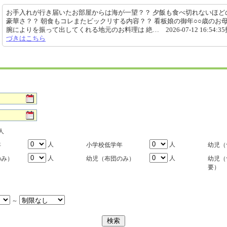
お手入れが行き届いたお部屋からは海が一望？？ 夕飯も食べ切れないほど
豪華さ？？ 朝食もコレまたビックリする内容？？ 看板娘の御年○○歳のお
腕によりを振って出してくれる地元のお料理は 絶… 2026-07-12 16:54:3
づきはこちら
人
人
人
年
小学校低学年
幼児（
人
人
のみ）
幼児（布団のみ）
幼児（
要）
～