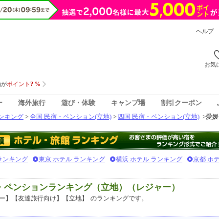
ヘルプ
お気
ー
海外旅行
遊び・体験
キャンプ場
割引クーポン
ンキング
>
全国 民宿・ペンション(立地)
>
四国 民宿・ペンション(立地)
>
愛媛
 ランキング
東京 ホテル ランキング
横浜 ホテル ランキング
京都 ホ
宿・ペンションランキング（立地）（レジャー）
ー】【友達旅行向け】【立地】
のランキングです。