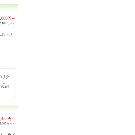
,000
円～
,100円～）
しみ下さ
のリク
 し
-05
,455
円～
,000円～）
スト、ライ