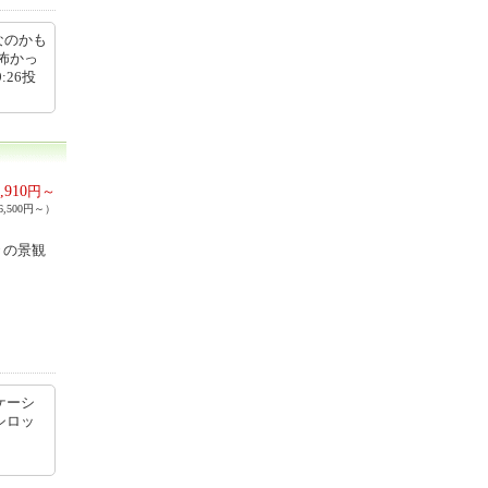
なのかも
怖かっ
:26投
,910
円～
,500円～）
々の景観
ケーシ
シロッ