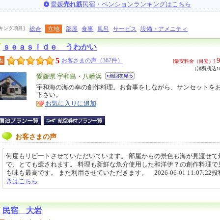
愛媛
売れ筋
民宿・ペンションランキングはこちら
キング項目]
総合
立地
部屋
食事
風呂
サービス
設備・アメニティ
ｓｅａｓｉｄｅ うわかい
5
9
地
お客さまの声（367件）
[最安料金（目安）]
（消費税込10
エ
愛媛県 宇和島・八幡浜
リ
宇和海の海の幸の創作料理。お食事をしながら、サンセットを
特
下さい。
ア
徴
お気に入りに追加
お客さまの声
何度もリピートさせていただいています。 部屋からの景色も海が見渡せて
で、とても癒されます。 料理も新鮮な魚介使用した和洋伊？の創作料理で
も味も最高です。 また利用させていただきます。 2026-06-01 11:07:22
きはこちら
民宿 大岩