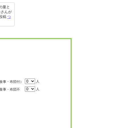
の量と
母さんが
5投稿
つ
人
食事・布団付）
人
食事・布団不