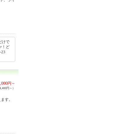
だけで
か！ど
23
,000
円～
,400円～）
えます。