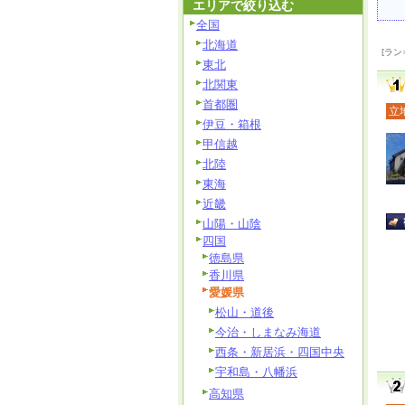
エリアで絞り込む
全国
北海道
[ラン
東北
北関東
首都圏
立
伊豆・箱根
甲信越
北陸
東海
近畿
山陽・山陰
四国
徳島県
香川県
愛媛県
松山・道後
今治・しまなみ海道
西条・新居浜・四国中央
宇和島・八幡浜
高知県