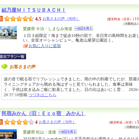
結乃屋ＭＩＴＳＵＢＡＣＨＩ
4.5
11
地
お客さまの声（96件）
[最安料金（目安）]
（消費税込12
エ
愛媛県 今治・しまなみ海道
リ
１日３組限定！海まで徒歩10秒の宿で、非日常の島時間をお楽
特
い。全室オーシャンビュー。亀老山展望公園近く。
ア
徴
お気に入りに追加
お客さまの声
波の音で眠る宿でリフレッシュできました。雨の中の到着でしたが、部屋
ライニングチェアから眺める海はずっと見ていられました。食事は美味
く、子供は炊き込みご飯に歓喜してました。日の出はあいにく雲… 2026-05
20:57:10投稿
つづきはこちら
民宿みかん（旧：Ｅｃｏ宿 みかん）
4
5
地
お客さまの声（36件）
[最安料金（目安）]
（消費税込6
エ
愛媛県 松山・道後
リ
2025年5月ニューオープン！石手寺前のお遍路さん、サイクリ