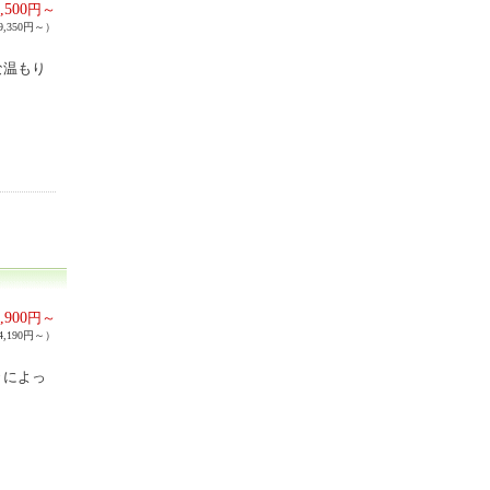
,500
円～
,350円～）
な温もり
,900
円～
,190円～）
々によっ