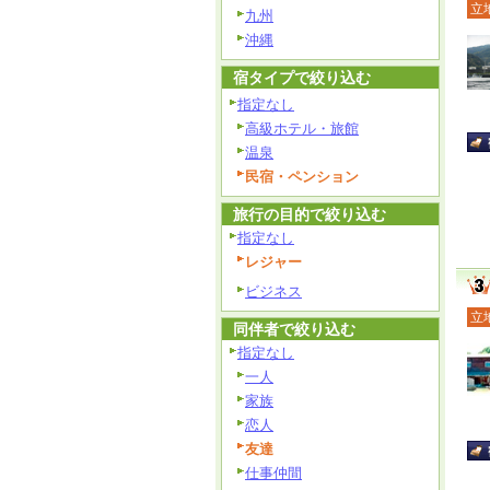
立
九州
沖縄
宿タイプで絞り込む
指定なし
高級ホテル・旅館
温泉
民宿・ペンション
旅行の目的で絞り込む
指定なし
レジャー
ビジネス
立
同伴者で絞り込む
指定なし
一人
家族
恋人
友達
仕事仲間