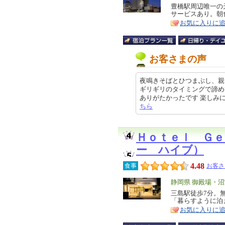
リ
豊橋駅周辺唯一の
特
サービスあり。朝
ア
徴
お気に入りに
お客さまの声
夜鳴きそばとひつまぶし、親
ギリギリのタイミングで諦め
ありがたかったです 楽しみにしてい
ちら
Ｈｏｔｅｌ Ｇ
ー ハイブ）
4.48
食事
お客さ
エ
静岡県 御殿場・
リ
三島駅徒歩7分。
特
「暮らすように泊
ア
徴
お気に入りに