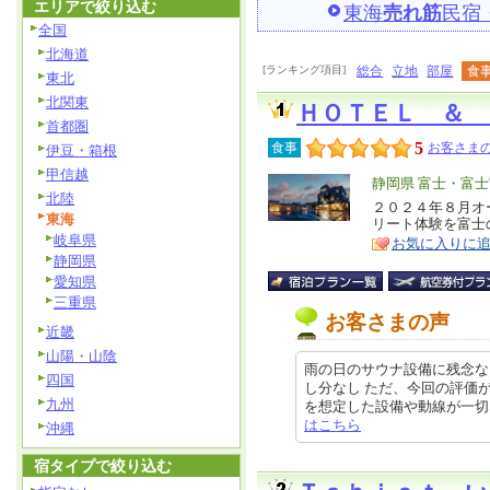
エリアで絞り込む
東海
売れ筋
民宿
全国
北海道
[ランキング項目]
総合
立地
部屋
食
東北
北関東
ＨＯＴＥＬ ＆ 
首都圏
5
食事
お客さまの
伊豆・箱根
甲信越
エ
静岡県 富士・富士
北陸
リ
２０２４年８月オ
特
東海
リート体験を富士
ア
徴
岐阜県
お気に入りに
静岡県
愛知県
三重県
お客さまの声
近畿
山陽・山陰
雨の日のサウナ設備に残念な
四国
し分なし ただ、今回の評価
九州
を想定した設備や動線が一切ないの
はこちら
沖縄
宿タイプで絞り込む