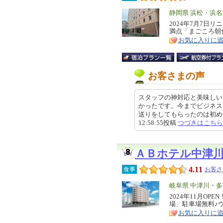
エ
静岡県 浜松・浜
リ
2024年7月7日
特
満点「まごころ朝
ア
徴
お気に入りに
お客さまの声
スタッフの神対応と美味しい
かったです。今までビジネス
送りをしてもらったのは初めてで
12:58:55投稿
つづきはこちら
ＡＢホテル中津
4.11
食事
お客さ
エ
岐阜県 中津川・
リ
2024年11月O
特
場、駐車場無料♪
ア
徴
お気に入りに