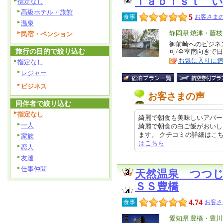
Ｔａｂｉｓｔ 
指定なし
高級ホテル・旅館
5
食事
お客さまの
温泉
エ
静岡県 焼津・藤
民宿・ペンション
リ
御前崎へのビジネ
特
旅行の目的で絞り込む
可/全室南向きで
ア
徴
お気に入りに
指定なし
レジャー
ビジネス
お客さまの声
同伴者で絞り込む
指定なし
綺麗で朝食も美味しいアパー
一人
綺麗で朝食の白ご飯がおいし
ます。 クチコミの詳細はこちらから 
家族
はこちら
恋人
友達
仕事仲間
天然温泉 つつ
ＳＳ豊橋
4.74
食事
お客さ
エ
愛知県 豊橋・豊