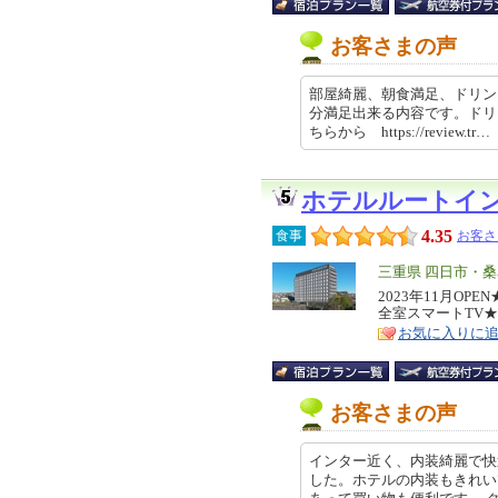
お客さまの声
部屋綺麗、朝食満足、ドリン
分満足出来る内容です。ドリ
ちらから https://review.tr…
ホテルルートイ
4.35
食事
お客さ
エ
三重県 四日市・
リ
2023年11月O
特
全室スマートTV★
ア
徴
お気に入りに
お客さまの声
インター近く、内装綺麗で快
した。ホテルの内装もきれい