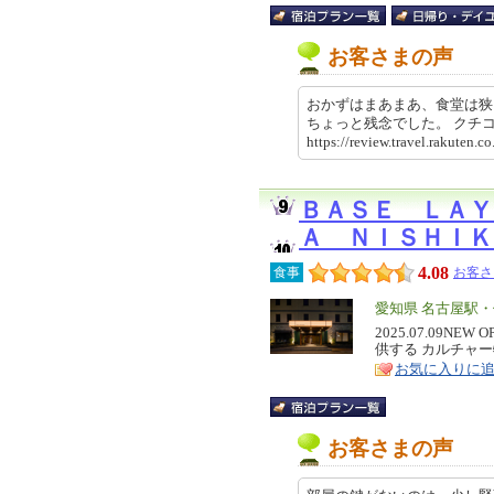
お客さまの声
おかずはまあまあ、食堂は狭
ちょっと残念でした。 ク
https://review.travel.rakut
ＢＡＳＥ ＬＡＹ
Ａ ＮＩＳＨＩＫ
4.08
食事
お客さ
エ
愛知県 名古屋駅
リ
2025.07.09
特
供する カルチャ
ア
徴
お気に入りに
お客さまの声