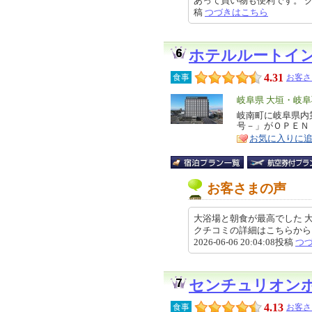
あって買い物も便利です。 クチコ
稿
つづきはこちら
ホテルルートイ
4.31
食事
お客さ
エ
岐阜県 大垣・岐
リ
岐南町に岐阜県内
特
号－」がＯＰＥＮ
ア
徴
お気に入りに
お客さまの声
大浴場と朝食が最高でした 
クチコミの詳細はこちらから https://r
2026-06-06 20:04:08投稿
つ
センチュリオン
4.13
食事
お客さ