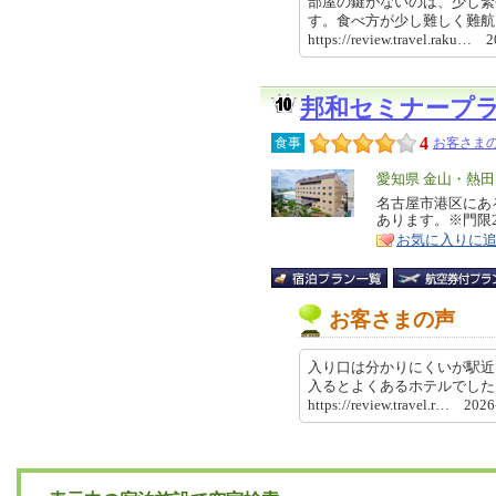
部屋の鍵がないのは、少し緊
す。食べ方が少し難しく難
https://review.travel.raku…
邦和セミナープ
4
食事
お客さまの
エ
愛知県 金山・熱
リ
名古屋市港区にあ
特
あります。※門限2
ア
徴
お気に入りに
お客さまの声
入り口は分かりにくいが駅近
入るとよくあるホテルでした
https://review.travel.r… 20