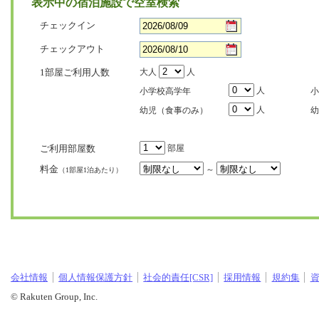
表示中の宿泊施設で空室検索
チェックイン
チェックアウト
1部屋ご利用人数
大人
人
人
小学校高学年
小
人
幼児（食事のみ）
幼
ご利用部屋数
部屋
料金
～
（1部屋1泊あたり）
会社情報
個人情報保護方針
社会的責任[CSR]
採用情報
規約集
© Rakuten Group, Inc.