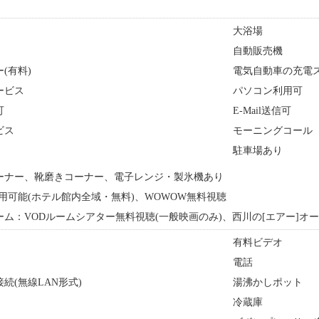
大浴場
自動販売機
(有料)
電気自動車の充電
ービス
パソコン利用可
可
E-Mail送信可
ビス
モーニングコール
駐車場あり
ーナー、靴磨きコーナー、電子レンジ・製氷機あり
i利用可能(ホテル館内全域・無料)、WOWOW無料視聴
ム：VODルームシアター無料視聴(一般映画のみ)、西川の[エアー]オ
有料ビデオ
）
電話
続(無線LAN形式)
湯沸かしポット
冷蔵庫