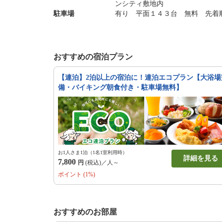
ンシティ敷地内
駐車場
有り 平面１４３台 無料 先着
おすすめの宿泊プラン
【連泊】2泊以上の宿泊に！連泊エコプラン【大浴場
備・バイキング朝食付き・駐車場無料】
お1人さま1泊（1名1室利用時）
詳細を見る
7,800
円
(税込)／人～
ポイント (1%)
おすすめのお部屋