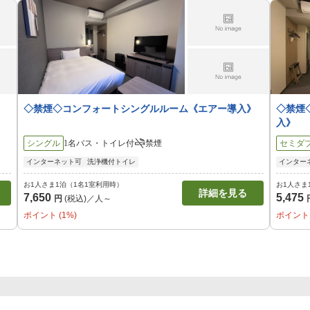
◇禁煙◇コンフォートシングルルーム《エアー導入》
◇禁煙
入》
シングル
1名
バス・トイレ付
禁煙
セミダ
インターネット可
洗浄機付トイレ
インター
お1人さま1泊（1名1室利用時）
お1人さま
詳細を見る
7,650
5,475
円
(税込)／人～
ポイント (1%)
ポイント 