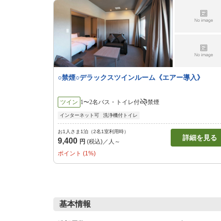
○禁煙○デラックスツインルーム《エアー導入》
ツイン
1〜2名
バス・トイレ付
禁煙
インターネット可
洗浄機付トイレ
お1人さま1泊（2名1室利用時）
詳細を見る
9,400
円
(税込)／人～
ポイント (1%)
基本情報