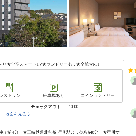
★全室スマートTV★ランドリーあり★全館Wi-Fi
レストラン
駐車場あり
コインランドリー
）
チェックアウト
10:00
1
地図を見る
へ車で約4分 ★三岐鉄道北勢線 星川駅より徒歩約8分 ★星川サ