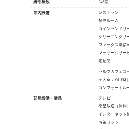
243室
総部屋数
レストラン
館内設備
禁煙ルーム
コインランドリー
クリーニングサ
ファックス送信
マッサージサー
宅配便
セルフカフェコ
全客室：Wi-F
コンフォートルー
テレビ
部屋設備・備品
衛星放送（無料
インターネット接
お茶セット