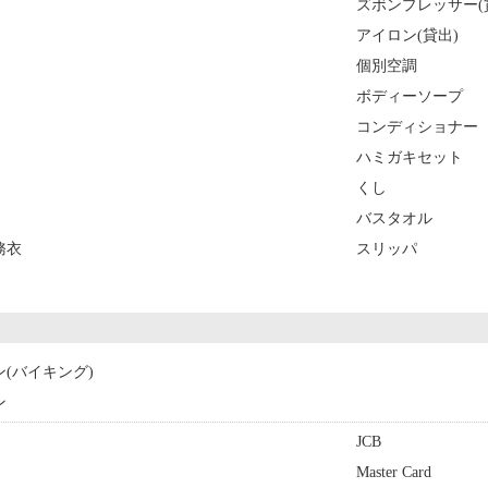
ズボンプレッサー(
アイロン(貸出)
個別空調
ボディーソープ
コンディショナー
ハミガキセット
くし
バスタオル
務衣
スリッパ
ン(バイキング)
ン
JCB
Master Card