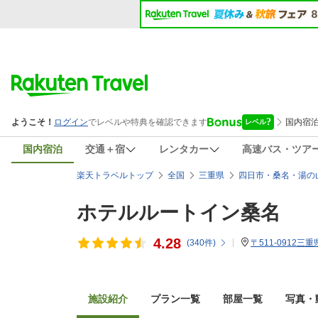
国内宿泊
交通＋宿
レンタカー
高速バス・ツア
楽天トラベルトップ
全国
三重県
四日市・桑名・湯の
ホテルルートイン桑名
4.28
(
340
件)
〒511-0912三
施設紹介
プラン一覧
部屋一覧
写真・動