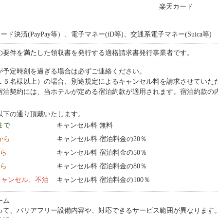
楽天カード
ード決済(PayPay等）、電子マネー(iD等)、交通系電子マネー(Suica等)
の要件を満たした領収書を発行する適格請求書発行事業者です。
が予定時刻を過ぎる場合は必ずご連絡ください。
１５名様以上）の場合、別途規定によるキャンセル料を請求させていた
宿泊契約には、当ホテルが定める宿泊約款が適用されます。宿泊約款の
以下の通り頂戴いたします。
 まで
キャンセル料 無料
0:00 から
キャンセル料 宿泊料金の20％
から
キャンセル料 宿泊料金の50％
から
キャンセル料 宿泊料金の80％
キャンセル、不泊
キャンセル料 宿泊料金の100％
ーム
って、バリアフリー設備内容や、対応できるサービス範囲が異なります