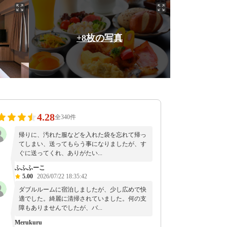
+8枚の写真
4.28
全340件
帰りに、汚れた服などを入れた袋を忘れて帰っ
てしまい、送ってもらう事になりましたが、す
ぐに送ってくれ、ありがたい...
ふふふーこ
5.00
2026/07/22 18:35:42
ダブルルームに宿泊しましたが、少し広めで快
適でした。綺麗に清掃されていました。何の支
障もありませんでしたが、バ...
Merukuru