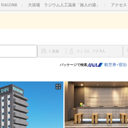
nt NAGOMI
大浴場 ラジウム人工温泉「旅人の湯」
アクセス
1
0
1
大人
子供
航空券+宿泊
パッケージで検索