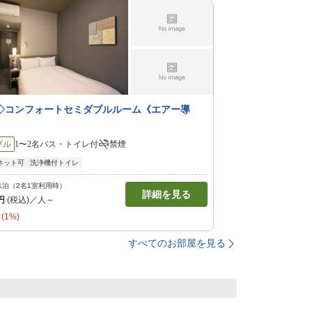
◇コンフォートセミダブルルーム《エアー導
ブル
1〜2名
バス・トイレ付
禁煙
ネット可
洗浄機付トイレ
1泊（2名1室利用時）
詳細を見る
円
(税込)／人～
(1%)
すべてのお部屋を見る