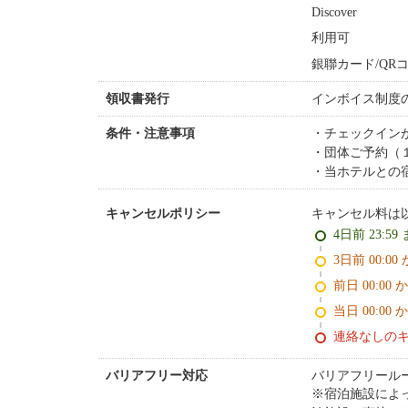
Discover
利用可
銀聯カード/QRコ
インボイス制度
領収書発行
チェックイン
条件・注意事項
団体ご予約（
当ホテルとの
キャンセル料は
キャンセルポリシー
4日前 23:59
3日前 0
前日 00:00 
当日 00:00 
連絡なしの
バリアフリール
バリアフリー対応
※宿泊施設によ