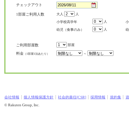
チェックアウト
1部屋ご利用人数
大人
人
人
小学校高学年
小
人
幼児（食事のみ）
幼
ご利用部屋数
部屋
料金
～
（1部屋1泊あたり）
会社情報
個人情報保護方針
社会的責任[CSR]
採用情報
規約集
© Rakuten Group, Inc.