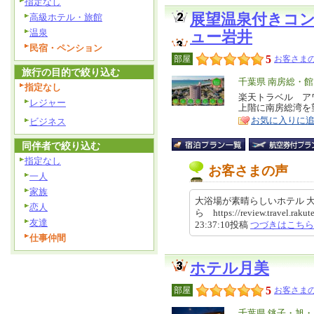
指定なし
展望温泉付きコ
高級ホテル・旅館
温泉
ュー岩井
民宿・ペンション
5
部屋
お客さまの
旅行の目的で絞り込む
エ
千葉県 南房総・
指定なし
リ
楽天トラベル ア
特
レジャー
上階に南房総湾を
ア
徴
お気に入りに
ビジネス
同伴者で絞り込む
指定なし
お客さまの声
一人
家族
大浴場が素晴らしいホテル 
恋人
ら https://review.travel.raku
友達
23:37:10投稿
つづきはこちら
仕事仲間
ホテル月美
5
部屋
お客さまの
エ
千葉県 銚子・旭