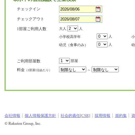
チェックイン
チェックアウト
1部屋ご利用人数
大人
人
人
小学校高学年
小
人
幼児（食事のみ）
幼
ご利用部屋数
部屋
料金
～
（1部屋1泊あたり）
会社情報
個人情報保護方針
社会的責任[CSR]
採用情報
規約集
© Rakuten Group, Inc.