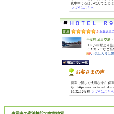
夜中中うるはいなんてことはなく、
つづきはこちら
ＨＯＴＥＬ Ｒ９
5
部屋
お客さまの
エ
千葉県 成田空港
リ
ＪＲ八街駅より徒
特
に！カレーなど軽
ア
徴
お気に入りに
お客さまの声
個室で新しく快適な滞在 個
ら https://review.travel.raku
19:52:12投稿
つづきはこちら
表示中の宿泊施設で空室検索