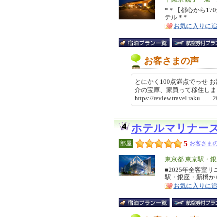
リ
*＊【都心から1
特
テル＊*
ア
徴
お気に入りに
お客さまの声
とにかく100点満点でっせ
介の宝庫、家買って移住し
https://review.travel.raku…
ホテルマリナー
5
部屋
お客さまの
エ
東京都 東京駅・
リ
■2025年全客室
特
駅・銀座・新橋か
ア
徴
お気に入りに