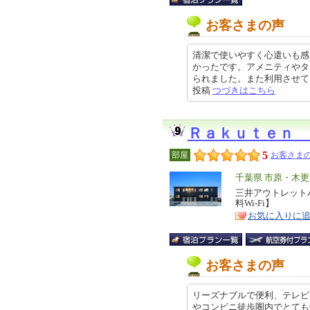
お客さまの声
清潔で使いやすく心遣いも感
かったです。アメニティやタ
られました。また利用させていただ
投稿
つづきはこちら
Ｒａｋｕｔｅｎ 
5
部屋
お客さまの
エ
千葉県 市原・木
リ
三井アウトレットパー
特
料Wi-Fi】
ア
徴
お気に入りに
お客さまの声
リーズナブルで便利、テレビ
やコンビニ徒歩圏内でとても