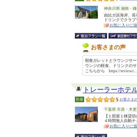
エ
神奈川県 湘南・
リ
由比ガ浜海岸、長
特
ドリンクでクラブ
ア
徴
お気に入りに
お客さまの声
朝食ガレットとラウンジサー
ウンジの軽食、ドリンクのサ
こちらから https://review.t…
トレーラーホテ
5
部屋
お客さまの
エ
千葉県 市原・木
リ
【１部屋１棟貸切
特
４時間無人自動チ
ア
徴
お気に入りに