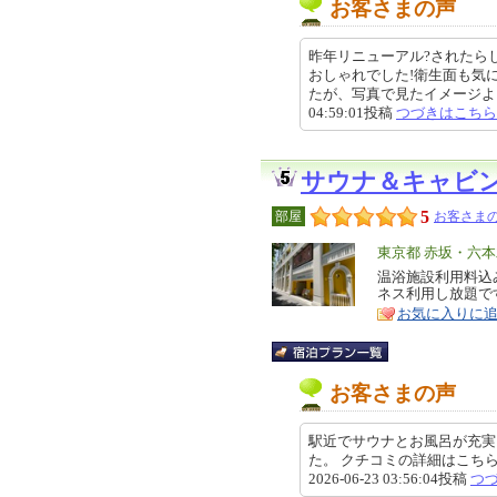
お客さまの声
昨年リニューアル?されたら
おしゃれでした!衛生面も気
たが、写真で見たイメージよりも
04:59:01投稿
つづきはこちら
サウナ＆キャビ
5
部屋
お客さまの
エ
東京都 赤坂・六
リ
温浴施設利用料込
特
ネス利用し放題で
ア
徴
お気に入りに
お客さまの声
駅近でサウナとお風呂が充実
た。 クチコミの詳細はこちらから https
2026-06-23 03:56:04投稿
つ