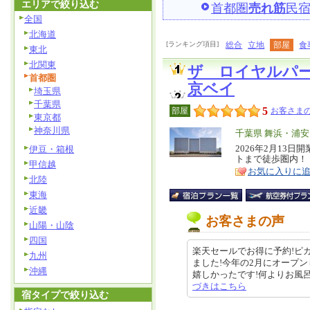
エリアで絞り込む
首都圏
売れ筋
民
全国
北海道
[ランキング項目]
総合
立地
部屋
食
東北
北関東
ザ ロイヤルパ
首都圏
京ベイ
埼玉県
千葉県
5
部屋
お客さまの
東京都
神奈川県
エ
千葉県 舞浜・浦
リ
2026年2月13
伊豆・箱根
特
トまで徒歩圏内！
ア
徴
甲信越
お気に入りに
北陸
東海
近畿
お客さまの声
山陽・山陰
四国
楽天セールでお得に予約!ピ
九州
ました!今年の2月にオープ
沖縄
嬉しかったです!何よりお風呂が家
づきはこちら
宿タイプで絞り込む