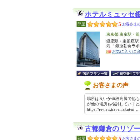
ホテルミュッセ
5
部屋
お客さまの
エ
東京都 東京駅・
リ
銀座駅・東銀座駅
特
気『 銀座朝食ラボ
ア
徴
お気に入りに
お客さまの声
場所は良いが値段高騰で他も
が他の場所も検討していく
https://review.travel.rakut
古都鎌倉のリゾ
5
部屋
お客さまの