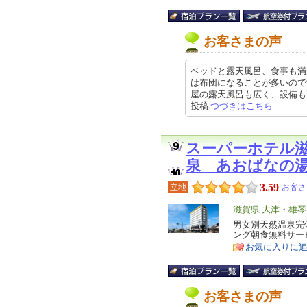
お客さまの声
ベッドと露天風呂、食事も満
は布団になることが多いので
屋の露天風呂も広く、設備も整って
投稿
つづきはこちら
スーパーホテル
泉 あおばなの
3.59
立地
お客さ
エ
滋賀県 大津・雄
リ
男女別天然温泉完
特
ング朝食無料サー
ア
徴
お気に入りに
お客さまの声