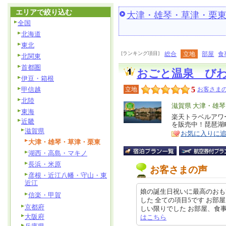
エリアで絞り込む
大津・雄琴・草津・栗
全国
北海道
東北
[ランキング項目]
総合
立地
部屋
食
北関東
首都圏
おごと温泉 び
伊豆・箱根
5
甲信越
立地
お客さまの
北陸
エ
滋賀県 大津・雄
東海
リ
楽天トラベルアワー
特
近畿
を販売中！琵琶湖
ア
徴
滋賀県
お気に入りに
大津・雄琴・草津・栗東
湖西・高島・マキノ
長浜・米原
お客さまの声
彦根・近江八幡・守山・東
近江
娘の誕生日祝いに最高のおも
信楽・甲賀
した 全ての項目5です お
京都府
しい限りでした お部屋、食事、スタ
大阪府
はこちら