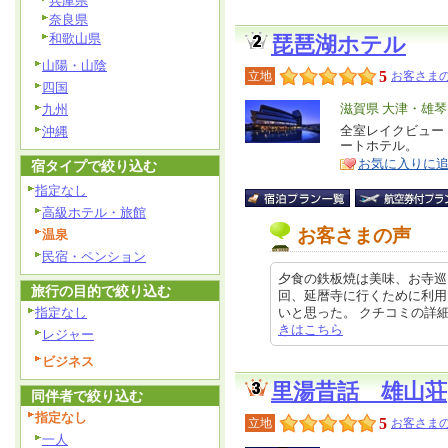
兵庫県
奈良県
和歌山県
琵琶湖ホテル
山陽・山陰
5
立地
お客さまの
四国
エ
滋賀県 大津・雄
九州
リ
全室レイクビュー
沖縄
特
ートホテル。
ア
徴
お気に入りに
宿タイプで絞り込む
指定なし
高級ホテル・旅館
お客さまの声
温泉
民宿・ペンション
夕食の鉄板焼は美味、お寺巡
旅行の目的で絞り込む
回、延暦寺に行くために利用
指定なし
いと思った。 クチコミの詳細はこち
きはこちら
レジャー
ビジネス
里湯昔話 雄山荘
同伴者で絞り込む
指定なし
5
立地
お客さまの
一人