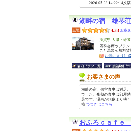
… 2026-05-23 14:22:14投
湖畔の宿 雄琴荘
4.33
立地
お客さ
エ
滋賀県 大津・雄
リ
四季会席やブラン
特
ごと温泉≪無料貸
ア
徴
お気に入りに
お客さまの声
湖畔の宿、個室食事は満足、
でした。夜朝の食事は部屋隣
足です。温泉が想像より狭くて、少
稿
つづきはこちら
おふろｃａｆｅ