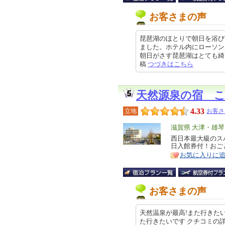
お客さまの声
琵琶湖のほとりで朝日を浴び
ました。ホテル内にローソン
朝日がさす琵琶湖はとても綺麗でし
稿
つづきはこちら
天然源泉の宿 
4.33
立地
お客さ
エ
滋賀県 大津・雄
リ
西日本最大級のス
特
日入館券付！おご
ア
徴
お気に入りに
お客さまの声
天然温泉が最高!また行きた
た行きたいです クチコミの詳細はこちらから