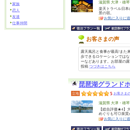
エ
滋賀県 大津・雄
家族
リ
楽天トラベル日本
特
恋人
景の宿。
ア
徴
友達
お気に入りに
仕事仲間
お客さまの声
露天風呂と食事が最高!また
歩できるロケーションではな
ーなどあります。お部屋の露天風呂
投稿
つづきはこちら
琵琶湖グランド
5
立地
お客さまの
エ
滋賀県 大津・雄
リ
【総合評価★4】
特
めぐりも可◎泉質
ア
徴
お気に入りに