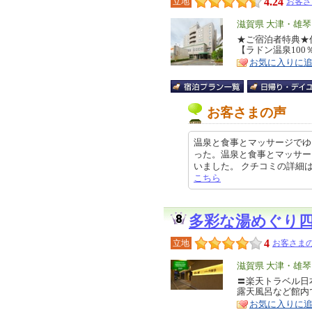
4.24
立地
お客さ
エ
滋賀県 大津・雄
リ
★ご宿泊者特典★
特
【ラドン温泉10
ア
徴
お気に入りに
お客さまの声
温泉と食事とマッサージでゆ
った。温泉と食事とマッサー
いました。 クチコミの詳細はこちら
こちら
多彩な湯めぐり
4
立地
お客さまの
エ
滋賀県 大津・雄
リ
〓楽天トラベル日
特
露天風呂など館内
ア
徴
お気に入りに