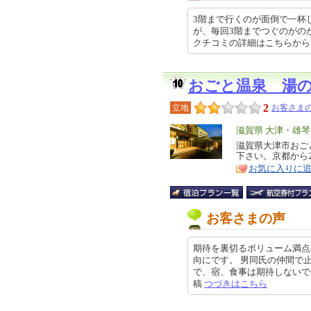
3階まで行くのが面倒で一杯
が、毎回3階までつぐのがの
クチコミの詳細はこちらから http
おごと温泉 湯
2
立地
お客さまの
エ
滋賀県 大津・雄
リ
滋賀県大津市おご
特
下さい。京都から2
ア
徴
お気に入りに
お客さまの声
期待を裏切るボリューム満点
向にです。 男同氏の仲間で
で、宿、食事は期待しないでとくぎ
稿
つづきはこちら