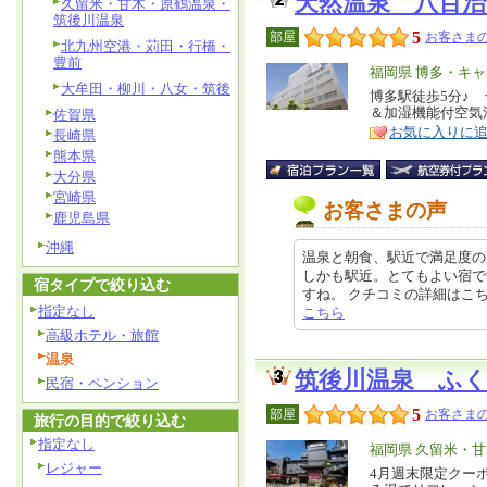
天然温泉 八百
久留米・甘木・原鶴温泉・
筑後川温泉
5
部屋
お客さまの
北九州空港・苅田・行橋・
豊前
エ
福岡県 博多・キ
大牟田・柳川・八女・筑後
リ
博多駅徒歩5分♪ 
特
＆加湿機能付空気
佐賀県
ア
徴
お気に入りに
長崎県
熊本県
大分県
宮崎県
お客さまの声
鹿児島県
沖縄
温泉と朝食、駅近で満足度の
しかも駅近。とてもよい宿で
宿タイプで絞り込む
すね。 クチコミの詳細はこちらから 
指定なし
こちら
高級ホテル・旅館
温泉
筑後川温泉 ふ
民宿・ペンション
5
部屋
お客さまの
旅行の目的で絞り込む
指定なし
エ
福岡県 久留米・
レジャー
リ
4月週末限定クー
特