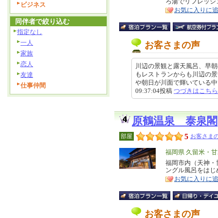
ろ湯でリフレッシ
ア
ビジネス
徴
お気に入りに
同伴者で絞り込む
指定なし
一人
お客さまの声
家族
恋人
川辺の景観と露天風呂、早朝
もレストランからも川辺の景
友達
や朝日が川面で輝いている中での
仕事仲間
09:37:04投稿
つづきはこちら
原鶴温泉 泰泉閣
5
部屋
お客さまの
エ
福岡県 久留米・
リ
福岡市内（天神・
特
ングル風呂をはじ
ア
徴
お気に入りに
お客さまの声