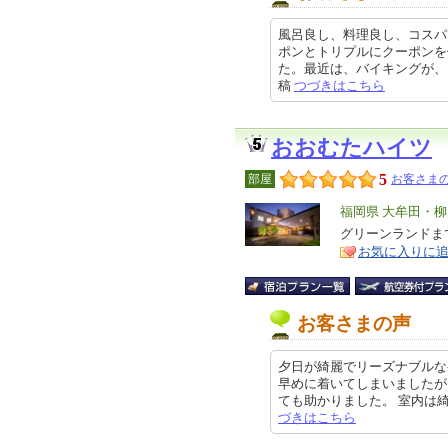
風呂良し、料理良し、コスパ
ポンとトリプルにクーポンを
た。最近は、バイキングが、多い中
稿
つづきはこちら
おおむたハイツ
5
部屋
お客さまの
エ
福岡県 大牟田・
リ
グリーンランドま
特
お気に入りに
ア
徴
お客さまの声
夕日が綺麗でリーズナブルな
早めに着いてしまいましたが
ても助かりました。 室内は綺麗に
づきはこちら