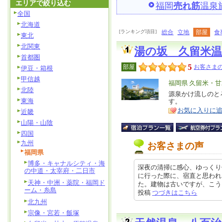
エリアで絞り込む
福岡
売れ筋
温泉
全国
北海道
[ランキング項目]
総合
立地
部屋
食
東北
北関東
湯の坂 久留米温
首都圏
5
部屋
お客さまの
伊豆・箱根
甲信越
エ
福岡県 久留米・
北陸
リ
源泉かけ流しのと
特
東海
す。
ア
徴
お気に入りに
近畿
山陽・山陰
四国
九州
お客さまの声
福岡県
博多・キャナルシティ・海
深夜の清掃に感心、ゆっくり
の中道・太宰府・二日市
に行った際に、宿直と思われ
天神・中洲・薬院・福岡ド
た。建物は古いですが、こうして一
ーム・糸島
投稿
つづきはこちら
北九州
宗像・宮若・飯塚