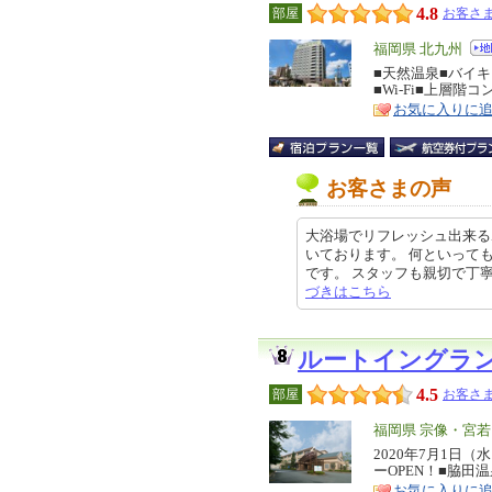
4.8
部屋
お客さま
エ
福岡県 北九州
リ
■天然温泉■バイ
特
■Wi-Fi■上層階
ア
徴
お気に入りに
お客さまの声
大浴場でリフレッシュ出来る
いております。 何といって
です。 スタッフも親切で丁寧な接
づきはこちら
ルートイングラ
4.5
部屋
お客さま
エ
福岡県 宗像・宮
リ
2020年7月1日
特
ーOPEN！■脇田
ア
徴
お気に入りに