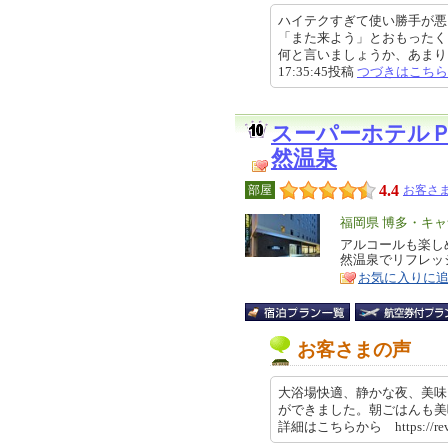
ハイテクすぎて使い勝手が悪
「また来よう」とおもったく
何と言いましょうか、あまりにも
17:35:45投稿
つづきはこちら
スーパーホテル
然温泉
4.4
部屋
お客さま
エ
福岡県 博多・キ
リ
アルコールも楽し
特
然温泉でリフレッ
ア
徴
お気に入りに
お客さまの声
大浴場快適、静かな夜、美味
ができました。朝ごはんも美
詳細はこちらから https://revi