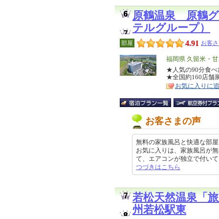
原鶴温泉 原鶴グ
テルグループ）
4.91
部屋
お客さ
エ
福岡県 久留米・
リ
★人気の90分食
特
★全国約160店
ア
徴
お気に入りに
お客さまの声
無料の家族風呂と快適な部屋
お気に入りは、家族風呂が無
て、エアコンが独立で付いているの
つづきはこちら
若松天然温泉「
州若松駅東