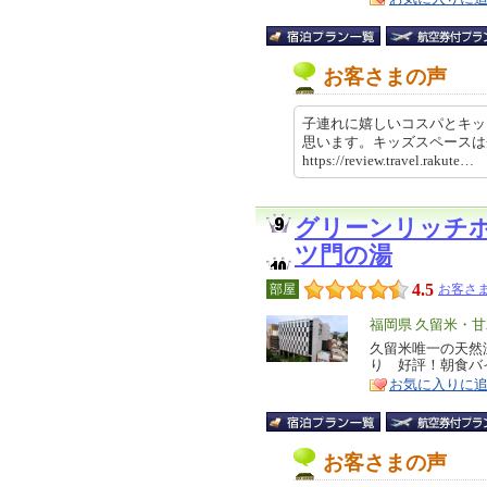
お客さまの声
子連れに嬉しいコスパとキッ
思います。キッズスペース
https://review.travel.rakut
グリーンリッチ
ツ門の湯
4.5
部屋
お客さま
エ
福岡県 久留米・
リ
久留米唯一の天然
特
り 好評！朝食バ
ア
徴
お気に入りに
お客さまの声