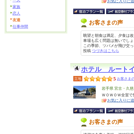
一人
お気に入りに
家族
恋人
友達
お客さまの声
仕事仲間
眺望と朝食は満足、夕食は改
車場も広く問題は無いでしょ
この季節、ツバメが飛び交っていま
投稿
つづきはこちら
ホテル ルート
5
立地
お客さまの
エ
岩手県 宮古・久
リ
ＷＯＷＯＷ全室で
特
お気に入りに
ア
徴
お客さまの声