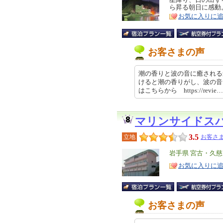
特
ら昇る朝日に感動
ア
徴
お気に入りに
お客さまの声
潮の香りと波の音に癒される
けると潮の香りがし、波の音
はこちらから https://revie… 
マリンサイドス
3.5
立地
お客さま
エ
岩手県 宮古・久
リ
特
お気に入りに
ア
徴
お客さまの声