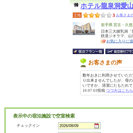
ホテル龍泉洞愛
3
立地
お客さまの
エ
岩手県 宮古・久
リ
日本三大鍾乳洞「
特
鉄道ジオラマ、山
ア
徴
お気に入りに
お客さまの声
数年おきに利用させていただ
り出来ませんでしたが、母の
いですか、清潔にたもたれてまし
16:07:03投稿
つづきはこちら
表示中の宿泊施設で空室検索
チェックイン