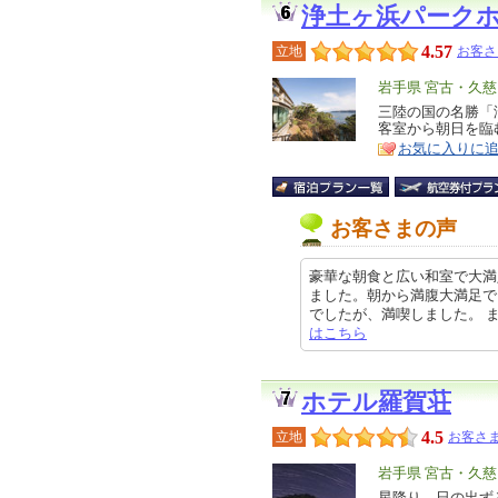
浄土ヶ浜パーク
4.57
立地
お客さ
エ
岩手県 宮古・久
リ
三陸の国の名勝「
特
客室から朝日を臨
ア
徴
お気に入りに
お客さまの声
豪華な朝食と広い和室で大満
ました。朝から満腹大満足で
でしたが、満喫しました。 またぜひ
はこちら
ホテル羅賀荘
4.5
立地
お客さま
エ
岩手県 宮古・久
リ
星降り、日の出ず