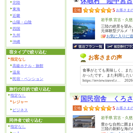
休暇村 陸中宮古
北陸
東海
5
立地
お客さまの
近畿
エ
岩手県 宮古・久
山陽・山陰
リ
三陸の絶景を望み
特
四国
元体験型グルメ「
ア
徴
九州
お気に入りに
沖縄
宿タイプで絞り込む
お客さまの声
指定なし
高級ホテル・旅館
食事がとても美味しく、また
温泉
かったです。 また利用した
民宿・ペンション
https://review.travel.r… 20
旅行の目的で絞り込む
指定なし
国民宿舎 くろ
レジャー
5
立地
お客さまの
ビジネス
エ
岩手県 宮古・久
同伴者で絞り込む
リ
豊かな自然に囲ま
特
指定なし
三陸の新鮮な海の
ア
徴