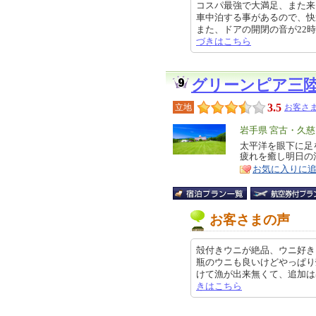
コスパ最強で大満足、また来ま
車中泊する事があるので、快
また、ドアの開閉の音が22時まで続
づきはこちら
グリーンピア三
3.5
立地
お客さま
エ
岩手県 宮古・久
リ
太平洋を眼下に足
特
疲れを癒し明日の
ア
徴
お気に入りに
お客さまの声
殻付きウニが絶品、ウニ好き
瓶のウニも良いけどやっぱり
けて漁が出来無くて、追加は出来ませ
きはこちら