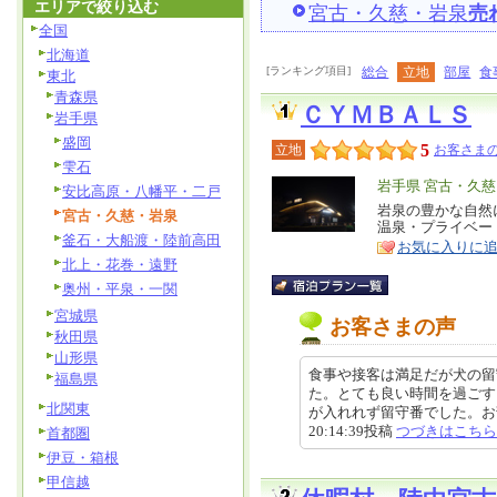
エリアで絞り込む
宮古・久慈・岩泉
売
全国
北海道
[ランキング項目]
総合
立地
部屋
食
東北
青森県
ＣＹＭＢＡＬＳ
岩手県
盛岡
5
立地
お客さまの
雫石
エ
岩手県 宮古・久
安比高原・八幡平・二戸
リ
岩泉の豊かな自然
特
宮古・久慈・岩泉
温泉・プライベー
ア
徴
釜石・大船渡・陸前高田
お気に入りに
北上・花巻・遠野
奥州・平泉・一関
宮城県
お客さまの声
秋田県
山形県
食事や接客は満足だが犬の留
福島県
た。とても良い時間を過ごす
北関東
が入れれず留守番でした。お部屋
20:14:39投稿
つづきはこちら
首都圏
伊豆・箱根
甲信越