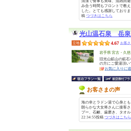
清潔で食事も美味、混雑回避
み合う時間もフロントで教え
した。とても感謝しております。 
稿
つづきはこちら
光山温石泉 岳泉
4.67
立地
お客さ
エ
岩手県 宮古・久
リ
旧光山鉱山の鉱石
特
の方にご愛湯頂い
ア
徴
お気に入りに
お客さまの声
海の幸とラドン湯で心身とも
朗らかな大女将さんに接客さ
プー、石鹸、歯磨き、タオル全部
22:34:55投稿
つづきはこちら