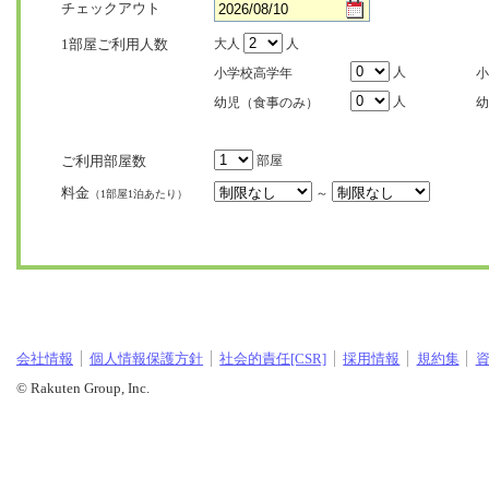
チェックアウト
1部屋ご利用人数
大人
人
人
小学校高学年
小
人
幼児（食事のみ）
幼
ご利用部屋数
部屋
料金
～
（1部屋1泊あたり）
会社情報
個人情報保護方針
社会的責任[CSR]
採用情報
規約集
© Rakuten Group, Inc.