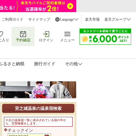
ご利用ガイド
サイトマップ
Language
楽天市場
楽天グループ
に入り
予約確認
ログイン
メニュー
ふるさと納税
旅行ガイド
その他
宮之城温泉の温泉宿検索
※左の温泉宿一覧に表示されている宿の中か
ら、空室検索をします。
チェックイン