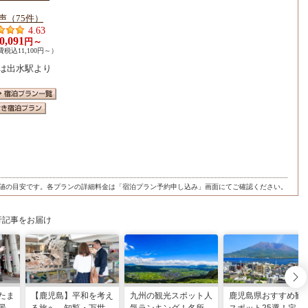
声（75件）
4.63
0,091
円～
税込11,100円～）
は出水駅より
値の目安です。各プランの詳細料金は「宿泊プラン予約申し込み」画面にてご確認ください。
行記事をお届け
たま
【鹿児島】平和を考え
九州の観光スポット人
鹿児島県おすすめ観