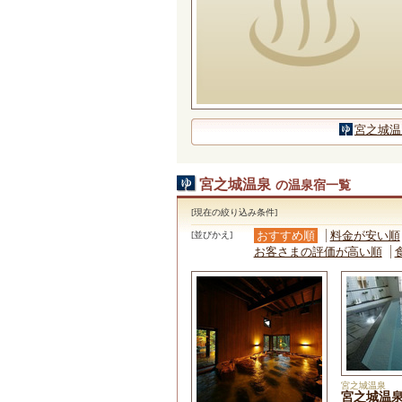
宮之城温
宮之城温泉
の温泉宿一覧
[現在の絞り込み条件]
おすすめ順
料金が安い順
[並びかえ]
お客さまの評価が高い順
宮之城温泉
宮之城温