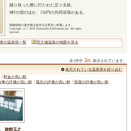
踊り祝った際に打たれた五ツ太鼓。
8軒の宿のほか、150円の共同浴場がある。
掲載情報の著作権は提供元企業等に帰属します。
Copyright（C）2010 Shobunsha Publications,Inc. All rights
reserved.
泉の温泉宿一覧
宮之城温泉の地図を見る
2
全2件中
件
表示されています。
表示されている温泉宿を絞り込む
料金が高い順
食事の評価が高い順
風呂の評価が高い順
部屋の評価が高い順
泉 旅館玉之