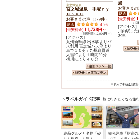
湯
宮之城温泉
お客さまの
宮之城温泉 手塚ｒｙ
ｏｋａｎ
1
お客さまの声（379件）
[最安料金]
（消費
4.76
[アクセス]
11,728
円～
[最安料金]
川内駅また
（消費税込12,900円～）
お車
[アクセス]
九州新幹線 出水駅よりバ
ス利用 宮之城バス停より
車で１０分 / 九州縦貫道
人吉ICより１時間20分
横川ICより４０分
※表示の料金は最安
トラベルガイド記事
旅に行きたくなる旅
絶品グルメと名物「砂
観光列車「指宿の