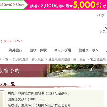
ヘルプ
お気
ー
海外旅行
遊び・体験
キャンプ場
割引クーポン
ル一覧
>
九州の温泉・露天風呂
>
鹿児島県の温泉・露天風呂
>
宮之城温泉
テル一覧
川内川中流域の田園地帯に開けた温泉街。
開湯は文政2（1819）年。
名物は、藩政時代に船路が開かれたことを