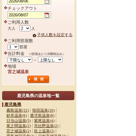
チェックアウト
ご利用人数
大人
人
子供人数を設定する
ご利用部屋数
部屋
合計料金
（1部屋あたり消費税込み）
～
地域
宮之城温泉
鹿児島県の温泉地一覧
鹿児島県
霧島温泉(32)
指宿温泉(20)
妙見温泉(9)
鹿児島温泉(8)
日当山温泉(5)
紫尾温泉(4)
尾之間温泉(2)
市比野温泉(2)
宮之城温泉(2)
吹上温泉(2)