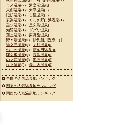
霧島神宮温泉(2)
川内高城温泉(2)
市来温泉(2)
湯之尾温泉(1)
東郷温泉(1)
太平温泉(1)
諏訪温泉(1)
古里温泉(1)
安楽温泉(1)
くしき野白浜温泉(1)
垂水温泉(1)
屋久島温泉(1)
知覧温泉(1)
ダグリ温泉(1)
蒲生温泉(1)
栗野岳温泉(1)
野々湯温泉(0)
妙見新川温泉(0)
湯之元温泉(0)
大和温泉(0)
ねじめ温泉(0)
藺牟田温泉(0)
阿久根温泉(0)
長島温泉(0)
内之浦温泉(0)
海潟温泉(0)
浜平温泉(0)
湯川内温泉(0)
全国の人気温泉地ランキング
関東の人気温泉地ランキング
関西の人気温泉地ランキング
光
車なしで行ける！鹿児
桜島もグルメも満喫！