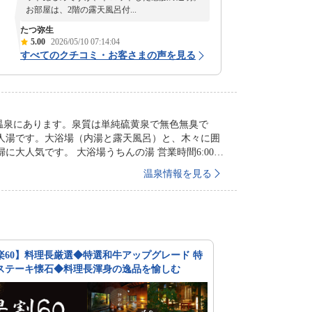
お部屋は、2階の露天風呂付...
たつ弥生
5.00
2026/05/10 07:14:04
すべてのクチコミ・お客さまの声を見る
城温泉にあります。泉質は単純硫黄泉で無色無臭で
人湯です。大浴場（内湯と露天風呂）と、木々に囲
の湯 営業時間6:00〜
の間は大浴場の露天風呂のみ休止となっております。 （外気
温泉情報を見る
楽60】料理長厳選◆特選和牛アップグレード 特
ステーキ懐石◆料理長渾身の逸品を愉しむ