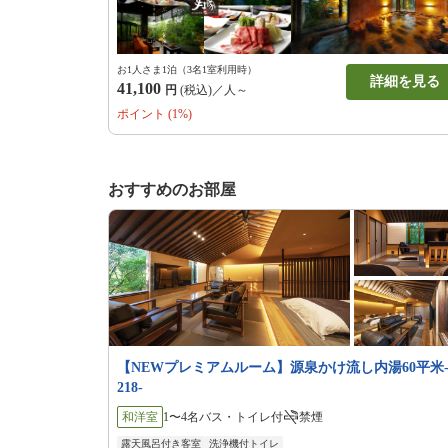
お1人さま1泊（3名1室利用時）
詳細を見る
41,100
円
(税込)／人～
ポイント (1%)
おすすめのお部屋
【NEWプレミアムルーム】源泉かけ流し内湯60平米
218‐
和洋室
1〜4名
バス・トイレ付
禁煙
露天風呂付き客室
洗浄機付トイレ