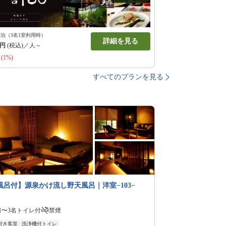
1泊（3名1室利用時）
詳細を見る
円
(税込)／人～
(1%)
すべてのプランを見る
風呂付】源泉かけ流し野天風呂｜洋室−103−
1〜3名
トイレ付
禁煙
付き客室
洗浄機付トイレ