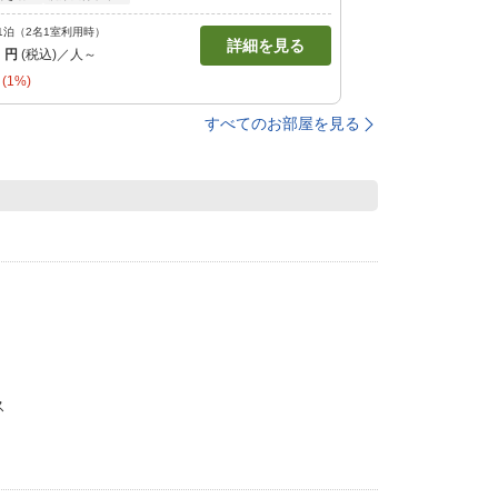
1泊（2名1室利用時）
詳細を見る
0
円
(税込)／人～
(1%)
すべてのお部屋を見る
ス