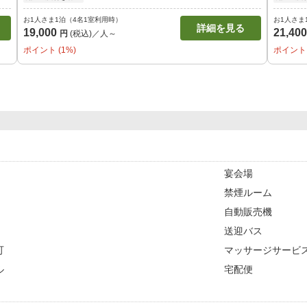
お1人さま1泊（4名1室利用時）
お1人さま
詳細を見る
19,000
21,40
円
(税込)／人～
ポイント (1%)
ポイント 
宴会場
禁煙ルーム
自動販売機
送迎バス
可
マッサージサービ
ル
宅配便