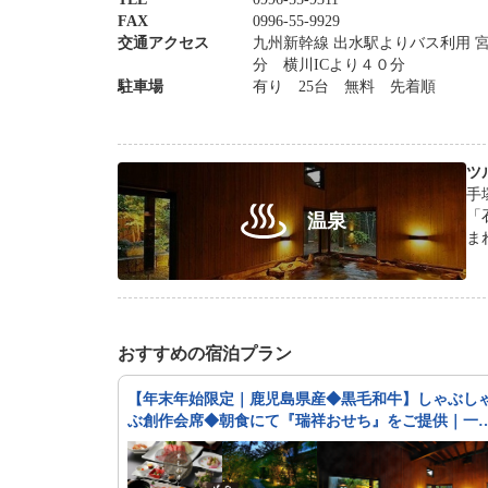
FAX
0996-55-9929
交通アクセス
九州新幹線 出水駅よりバス利用 宮
分 横川ICより４０分
駐車場
有り 25台 無料 先着順
ツ
手
「
温泉
まれ
2
温
おすすめの宿泊プラン
【年末年始限定｜鹿児島県産◆黒毛和牛】しゃぶし
ぶ創作会席◆朝食にて『瑞祥おせち』をご提供｜一
二食