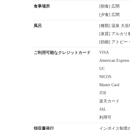
[朝食] 広間
食事場所
[夕食] 広間
[種類] 温泉 大
風呂
[泉質] アルカ
[効能] アトピ
VISA
ご利用可能なクレジットカード
American Express
UC
NICOS
Master Card
JTB
楽天カード
JAL
利用可
インボイス制度
領収書発行