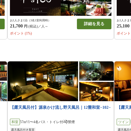
お1人さま1泊（3名1室利用時）
お1人さま
詳細を見る
21,700
25,100
円
(税込)／人～
ポイント (1%)
ポイント 
‐
【露天風呂付】源泉かけ流し野天風呂｜12畳和室−102−
【露天
和室
57m²/1〜4名
バス・トイレ付
禁煙
ツイン
露天風呂付き客室
露天風呂