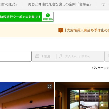
創作の逸品』
美容と健康に最適な癒しの空間『岩盤浴』
オー
【大浴場露天風呂冬季休止の
1
0
1
大人
子供
パッケージ