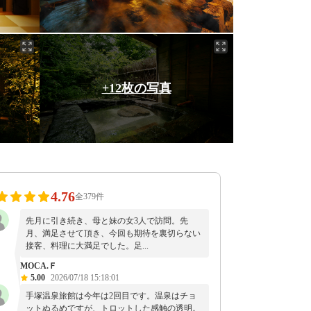
+12枚の写真
4.76
全379件
先月に引き続き、母と妹の女3人で訪問。先
月、満足させて頂き、今回も期待を裏切らない
接客、料理に大満足でした。足...
MOCA.Ｆ
5.00
2026/07/18 15:18:01
手塚温泉旅館は今年は2回目です。温泉はチョ
ットぬるめですが、トロットした感触の透明。