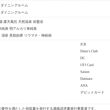
ダイニングルーム
ダイニングルーム
浴場 露天風呂 天然温泉 岩盤浴
リ単純泉 弱アルカリ単純泉
ー・湿疹 美肌効果 リウマチ・神経病
JCB
Diner's Club
DC
UFJ Card
Saison
Daimaru
ANA
デビットカード
の要件を満たした領収書を発行する適格請求書発行事業者です。