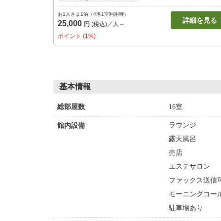
お1人さま1泊（4名1室利用時）
詳細を見る
25,000
円
(税込)／人～
ポイント (1%)
基本情報
16室
総部屋数
ラウンジ
館内設備
露天風呂
売店
エステサロン
ファックス送信
モーニングコー
駐車場あり