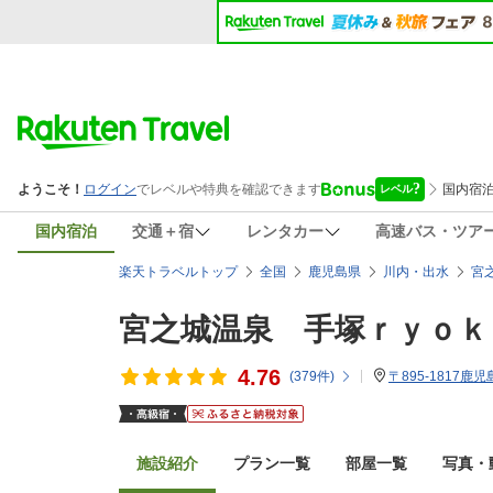
国内宿泊
交通＋宿
レンタカー
高速バス・ツア
楽天トラベルトップ
全国
鹿児島県
川内・出水
宮
宮之城温泉 手塚ｒｙｏｋ
4.76
(
379
件)
〒895-1817鹿
施設紹介
プラン一覧
部屋一覧
写真・動