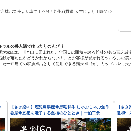
之城バス停より車で１０分 / 九州縦貫道 人吉ICより１時間20
ルツルの美人湯でゆったりのんびり
塚ryokanは、川と山に囲まれた、全国１の面積を誇る竹林のある宮之
石鹸が落ちたかどうかわからない！」とお客様が驚かれるツルツルの美
た一戸建ての家族風呂として使用できる露天風呂が、カップルやご夫婦に大人気です。 大浴場うちん
2:30 (13:00〜14:00は清掃のためご利用できません） 12月〜3月
により十分な温度が保てないため。ご了承下さいませ）
ゃ
【さき楽60】鹿児島県産◆黒毛和牛 しゃぶしゃぶ創作
【さき
泊
会席◆五感を魅了する至福のひととき｜一泊二食
選和牛