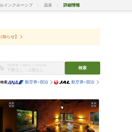
ルインクルーシブ
温泉
詳細情報
お知らせ】
合計料金
※1部屋あたりの税込金額
検索
〜
航空券+宿泊
航空券+宿泊
で検索