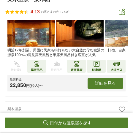
4.13
お客さまの声（271件）
明治12年創業、周囲に民家も街灯もない大自然に佇む秘湯の一軒宿。自家
源泉100％の滝見露天風呂と半露天風呂付き客室が人気
最安料金
詳細を見る
22,850
円
(税込)〜
梨木温泉
梨木館 はせを亭
日付から温泉宿を探す
4.75
お客さまの声（8件）