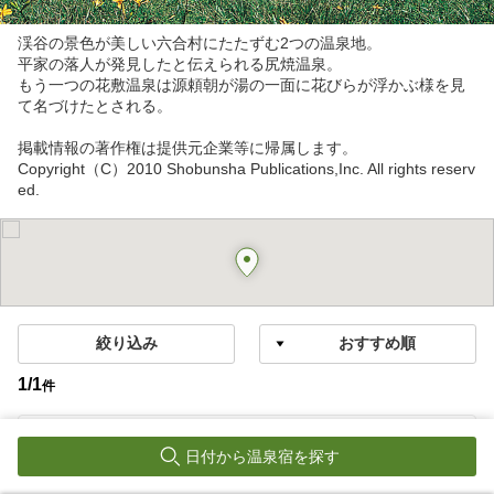
渓谷の景色が美しい六合村にたたずむ2つの温泉地。
平家の落人が発見したと伝えられる尻焼温泉。
もう一つの花敷温泉は源頼朝が湯の一面に花びらが浮かぶ様を見
て名づけたとされる。
掲載情報の著作権は提供元企業等に帰属します。
Copyright（C）2010 Shobunsha Publications,Inc. All rights reserv
ed.
絞り込み
1
/
1
件
花敷温泉
日付から温泉宿を探す
囲炉裏の御宿 花敷の湯