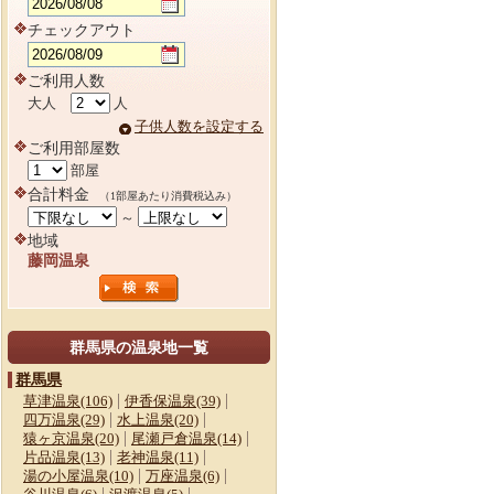
チェックアウト
ご利用人数
大人
人
子供人数を設定する
ご利用部屋数
部屋
合計料金
（1部屋あたり消費税込み）
～
地域
藤岡温泉
群馬県の温泉地一覧
群馬県
草津温泉(106)
伊香保温泉(39)
四万温泉(29)
水上温泉(20)
猿ヶ京温泉(20)
尾瀬戸倉温泉(14)
片品温泉(13)
老神温泉(11)
湯の小屋温泉(10)
万座温泉(6)