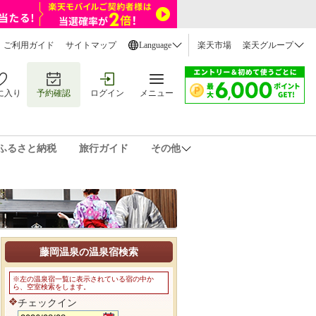
ご利用ガイド
サイトマップ
Language
楽天市場
楽天グループ
に入り
予約確認
ログイン
メニュー
ふるさと納税
旅行ガイド
その他
藤岡温泉の温泉宿検索
※左の温泉宿一覧に表示されている宿の中か
ら、空室検索をします。
チェックイン