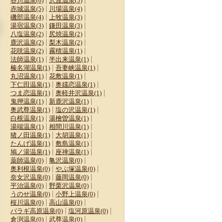
谷川温泉(6)
沢渡温泉(5)
赤城温泉(5)
川場温泉(4)
磯部温泉(4)
上牧温泉(3)
湯宿温泉(3)
鎌田温泉(3)
八塩温泉(2)
尻焼温泉(2)
東京・関東のおすすめ
ふるさと納税の旅行ク
伊香保温泉観光おすす
鹿沢温泉(2)
梨木温泉(2)
イルミネーション
ーポンで！家族と楽し
め15選！石段街の散
花咲温泉(2)
霧積温泉(1)
法師温泉(1)
2025-2026
半出来温泉(1)
む群馬県みなかみ町
策や日帰り温泉も
榛名湖温泉(1)
吾妻峡温泉(1)
丸沼温泉(1)
花敷温泉(1)
下仁田温泉(1)
奥嬬恋温泉(1)
つま恋温泉(1)
奥軽井沢温泉(1)
鬼押温泉(1)
新鹿沢温泉(1)
奥武尊温泉(1)
塩の沢温泉(1)
白根温泉(1)
湯檜曽温泉(1)
湯端温泉(1)
相間川温泉(1)
猪ノ田温泉(1)
大胡温泉(1)
たんげ温泉(1)
敷島温泉(1)
鳩ノ湯温泉(1)
座禅温泉(1)
薬師温泉(0)
亀沢温泉(0)
奥利根温泉(0)
やぶ塚温泉(0)
奈女沢温泉(0)
藤岡温泉(0)
平治温泉(0)
野栗沢温泉(0)
うのせ温泉(0)
小野上温泉(0)
桜川温泉(0)
高山温泉(0)
バラギ高原温泉(0)
塩河原温泉(0)
倉渕温泉(0)
武尊温泉(0)