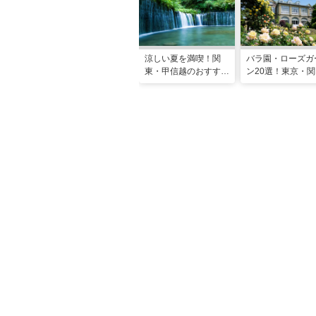
涼しい夏を満喫！関
バラ園・ローズガ
東・甲信越のおすすめ
ン20選！東京・関
避暑地14選
の名所をご紹介