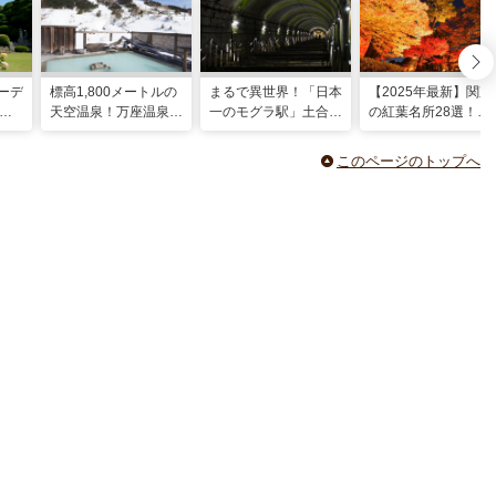
ーデ
標高1,800メートルの
まるで異世界！「日本
【2025年最新】関東
東
天空温泉！万座温泉
一のモグラ駅」土合駅
の紅葉名所28選！
日進舘の絶景風呂と充
を探索する絶景＆温泉
2025年見頃やライト
実プログラムで心身を
コース
アップ情報も
このページのトップへ
整える