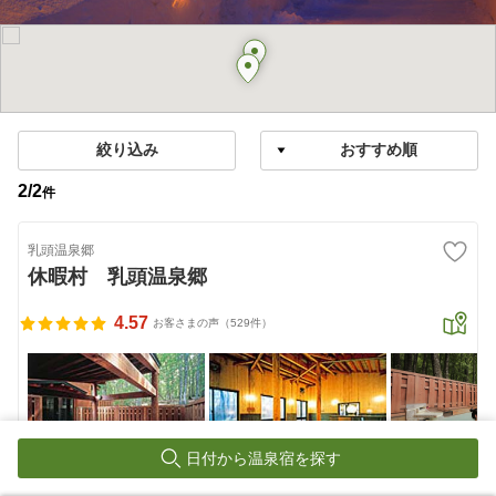
絞り込み
2
/
2
件
乳頭温泉郷
休暇村 乳頭温泉郷
4.57
お客さまの声（529件）
日付から温泉宿を探す
秘湯「乳頭温泉郷」にあるモダン建築の宿。源泉掛流しの温泉が自慢