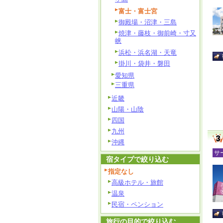
富士・富士宮
御殿場・沼津・三島
焼津・藤枝・御前崎・寸又
峡
浜松・浜名湖・天竜
掛川・袋井・磐田
愛知県
三重県
近畿
山陽・山陰
四国
九州
沖縄
サ
宿タイプで絞り込む
指定なし
高級ホテル・旅館
温泉
民宿・ペンション
旅行の目的で絞り込む