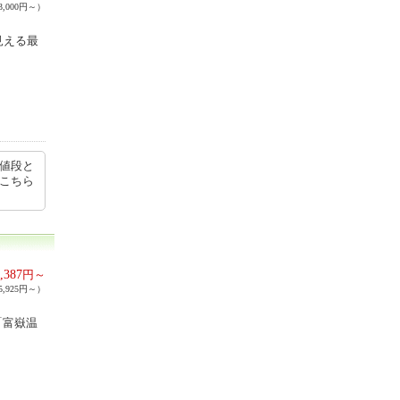
,000円～）
見える最
、値段と
はこちら
,387
円～
,925円～）
「富嶽温