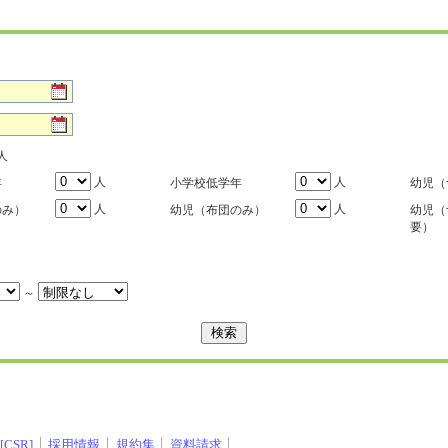
人
人
人
年
小学校低学年
幼児（
人
人
のみ）
幼児（布団のみ）
幼児（
要）
～
CSR]
採用情報
規約集
資料請求