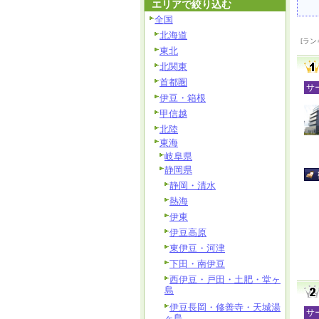
エリアで絞り込む
全国
北海道
[ラン
東北
北関東
首都圏
サ
伊豆・箱根
甲信越
北陸
東海
岐阜県
静岡県
静岡・清水
熱海
伊東
伊豆高原
東伊豆・河津
下田・南伊豆
西伊豆・戸田・土肥・堂ヶ
島
伊豆長岡・修善寺・天城湯
サ
ヶ島