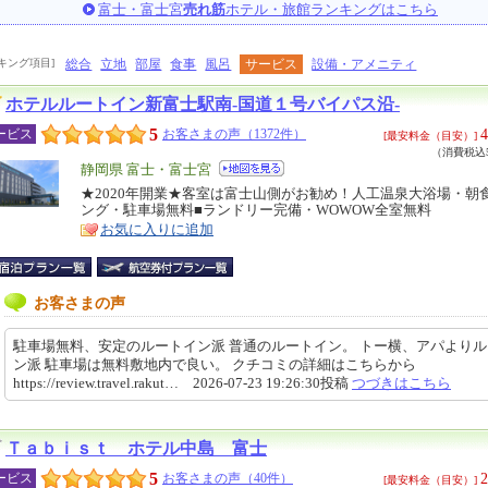
富士・富士宮
売れ筋
ホテル・旅館ランキングはこちら
キング項目]
総合
立地
部屋
食事
風呂
サービス
設備・アメニティ
ホテルルートイン新富士駅南‐国道１号バイパス沿‐
5
4
ービス
お客さまの声（1372件）
[最安料金（目安）]
（消費税込5
エ
静岡県 富士・富士宮
リ
★2020年開業★客室は富士山側がお勧め！人工温泉大浴場・朝
特
ング・駐車場無料■ランドリー完備・WOWOW全室無料
ア
徴
お気に入りに追加
お客さまの声
駐車場無料、安定のルートイン派 普通のルートイン。 トー横、アパより
ン派 駐車場は無料敷地内で良い。 クチコミの詳細はこちらから
https://review.travel.rakut… 2026-07-23 19:26:30投稿
つづきはこちら
Ｔａｂｉｓｔ ホテル中島 富士
5
2
ービス
お客さまの声（40件）
[最安料金（目安）]