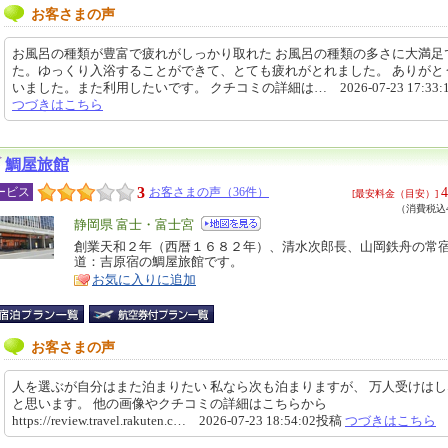
お客さまの声
お風呂の種類が豊富で疲れがしっかり取れた お風呂の種類の多さに大満足
た。ゆっくり入浴することができて、とても疲れがとれました。 ありがと
いました。また利用したいです。 クチコミの詳細は… 2026-07-23 17:33:
つづきはこちら
鯛屋旅館
3
4
ービス
お客さまの声（36件）
[最安料金（目安）]
（消費税込4
エ
静岡県 富士・富士宮
リ
創業天和２年（西暦１６８２年）、清水次郎長、山岡鉄舟の常
特
道：吉原宿の鯛屋旅館です。
ア
徴
お気に入りに追加
お客さまの声
人を選ぶが自分はまた泊まりたい 私なら次も泊まりますが、 万人受けは
と思います。 他の画像やクチコミの詳細はこちらから
https://review.travel.rakuten.c… 2026-07-23 18:54:02投稿
つづきはこちら