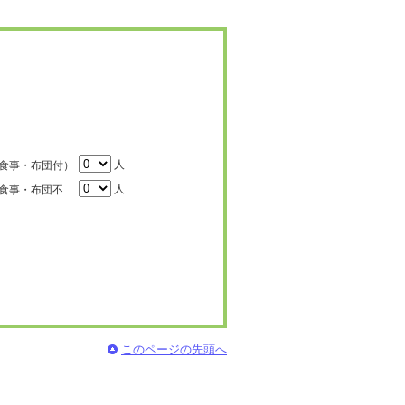
人
食事・布団付）
人
食事・布団不
このページの先頭へ