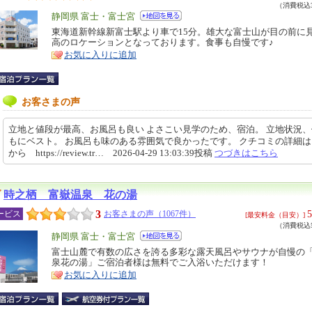
（消費税込3
エ
静岡県 富士・富士宮
リ
東海道新幹線新富士駅より車で15分。雄大な富士山が目の前に
特
高のロケーションとなっております。食事も自慢です♪
ア
徴
お気に入りに追加
お客さまの声
立地と値段が最高、お風呂も良い よさこい見学のため、宿泊。 立地状況
もにベスト。 お風呂も味のある雰囲気で良かったです。 クチコミの詳細
から https://review.tr… 2026-04-29 13:03:39投稿
つづきはこちら
時之栖 富嶽温泉 花の湯
3
5
ービス
お客さまの声（1067件）
[最安料金（目安）]
（消費税込5
エ
静岡県 富士・富士宮
リ
富士山麓で有数の広さを誇る多彩な露天風呂やサウナが自慢の
特
泉花の湯」ご宿泊者様は無料でご入浴いただけます！
ア
徴
お気に入りに追加