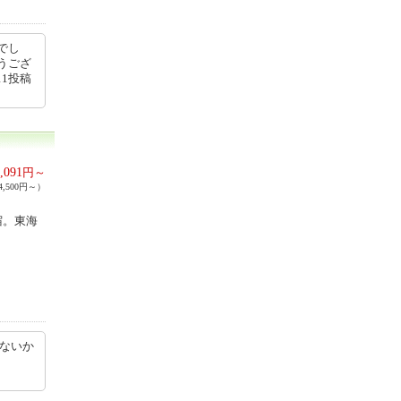
でし
うござ
11投稿
,091
円～
,500円～）
宿。東海
しないか