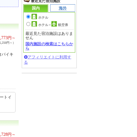
最近見た宿泊施設
国内
海外
ホテル
ホテル
+
航空券
最近見た宿泊施設はありま
,773
円～
せん
,250円～）
国内施設の検索はこちらか
ら
食バイキ
アフィリエイトに利用す
る
ルートイ
,728
円～