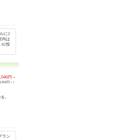
ルに2
室内は
:42投
,046
円～
,850円～）
験を。
グラン