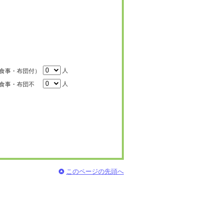
人
食事・布団付）
人
食事・布団不
このページの先頭へ