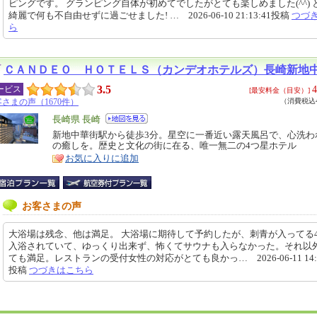
ピングです。 グランピング自体が初めてでしたがとても楽しめました(^^) 
綺麗で何も不自由せずに過ごせました! … 2026-06-10 21:13:41投稿
つづ
ら
ＣＡＮＤＥＯ ＨＯＴＥＬＳ（カンデオホテルズ）長崎新地
3.5
4
ービス
[最安料金（目安）]
さまの声（1670件）
（消費税込4
エ
長崎県 長崎
リ
新地中華街駅から徒歩3分。星空に一番近い露天風呂で、心洗わ
特
の癒しを。歴史と文化の街に在る、唯一無二の4つ星ホテル
ア
徴
お気に入りに追加
お客さまの声
大浴場は残念、他は満足。 大浴場に期待して予約したが、刺青が入ってる
入浴されていて、ゆっくり出来ず、怖くてサウナも入らなかった。それ以
ても満足。レストランの受付女性の対応がとても良かっ… 2026-06-11 14:5
投稿
つづきはこちら