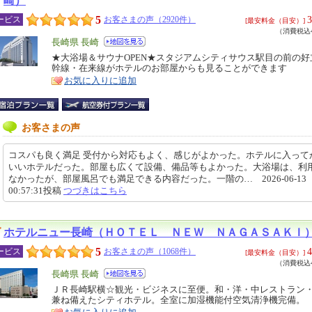
崎）
5
3
ービス
お客さまの声（2920件）
[最安料金（目安）]
（消費税込4
エ
長崎県 長崎
リ
★大浴場＆サウナOPEN★スタジアムシティサウス駅目の前の好
特
幹線・在来線がホテルのお部屋からも見ることができます
ア
徴
お気に入りに追加
お客さまの声
コスパも良く満足 受付から対応もよく、感じがよかった。ホテルに入って
いいホテルだった。部屋も広くて設備、備品等もよかった。大浴場は、利
なかったが、部屋風呂でも満足できる内容だった。一階の… 2026-06-13
00:57:31投稿
つづきはこちら
ホテルニュー長崎（ＨＯＴＥＬ ＮＥＷ ＮＡＧＡＳＡＫＩ
5
4
ービス
お客さまの声（1068件）
[最安料金（目安）]
（消費税込4
エ
長崎県 長崎
リ
ＪＲ長崎駅横☆観光・ビジネスに至便。和・洋・中レストラン
特
兼ね備えたシティホテル。全室に加湿機能付空気清浄機完備。
ア
徴