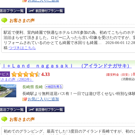
お気に入りに追加
お客さまの声
駅近で便利、室内綺麗で快適なホテル LIVE参加の為、初めてこちらのホテ
泊泊まらせて頂きました。ロビーに入ったら古い印象を受けたのですが、
リフォームされているのかとても綺麗で水回りも綺麗… 2026-06-01 12:28
稿
つづきはこちら
ｉ＋Ｌａｎｄ ｎａｇａｓａｋｉ （アイランドナガサキ）
4.33
8
ービス
[最安料金（目安）]
さまの声（2992件）
（消費税込8
エ
長崎県 長崎
リ
長崎駅より無料送迎バス有！一日では遊び尽くせない特別な体
特
お気に入りに追加
ア
徴
お客さまの声
初めてのグランピング、最高でした! 3度目のアイランド長崎ですが、初の