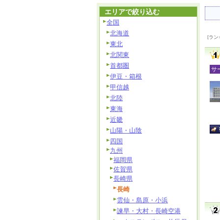
エリアで絞り込む
全国
北海道
[ラン
東北
北関東
首都圏
サ
伊豆・箱根
甲信越
北陸
東海
近畿
山陽・山陰
四国
九州
福岡県
佐賀県
長崎県
長崎
雲仙・島原・小浜
諫早・大村・長崎空港