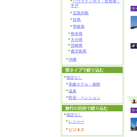
ハウステンボス・佐世保・
平戸
サ
五島列島
対馬
壱岐島
熊本県
大分県
宮崎県
鹿児島県
沖縄
宿タイプで絞り込む
指定なし
高級ホテル・旅館
温泉
民宿・ペンション
旅行の目的で絞り込む
サ
指定なし
レジャー
ビジネス