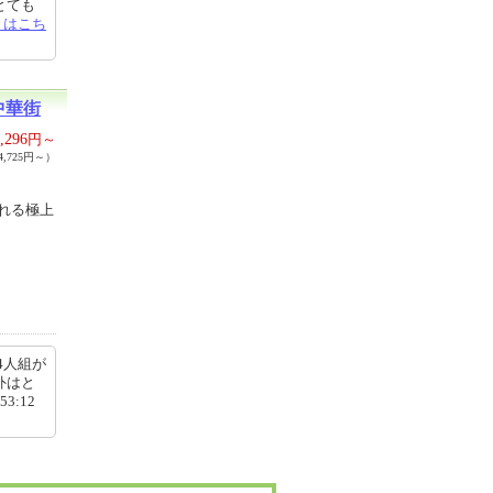
とても
きはこち
中華街
,296
円～
,725円～）
れる極上
4人組が
外はと
3:12