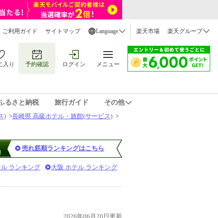
ご利用ガイド
サイトマップ
Language
楽天市場
楽天グループ
に入り
予約確認
ログイン
メニュー
ふるさと納税
旅行ガイド
その他
ス)
>
長崎県 高級ホテル・旅館(サービス)
>
売れ筋順ランキングはこちら
テル ランキング
大阪 ホテル ランキング
2026年06月20日更新