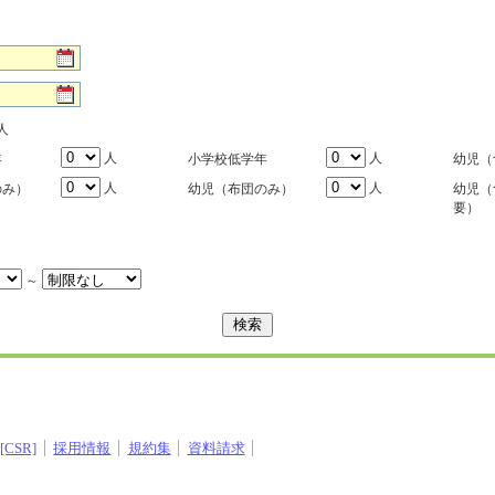
人
人
人
年
小学校低学年
幼児（
人
人
のみ）
幼児（布団のみ）
幼児（
要）
～
CSR]
採用情報
規約集
資料請求