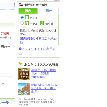
最近見た宿泊施設
国内
海外
ホテル
ホテル
+
航空券
最近見た宿泊施設はありま
,799
円～
せん
,678円～）
国内施設の検索はこちらか
ら
を思わせ
アフィリエイトに利用す
る
あなたにオススメの特集
高級ホテル・旅館
予約 GOLD
PREMIUM
00072
[PR] KPG HOTEL＆
RESORT クーポン
配布
※こちらの特集・キャンペーンは、
ュー長
検索結果に関連のある特集を表示し
ています。