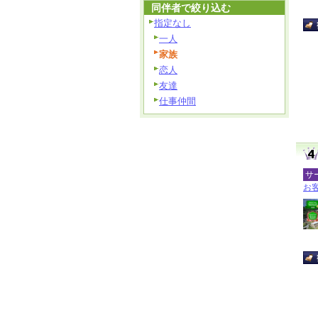
同伴者で絞り込む
指定なし
一人
家族
恋人
友達
仕事仲間
サ
お客