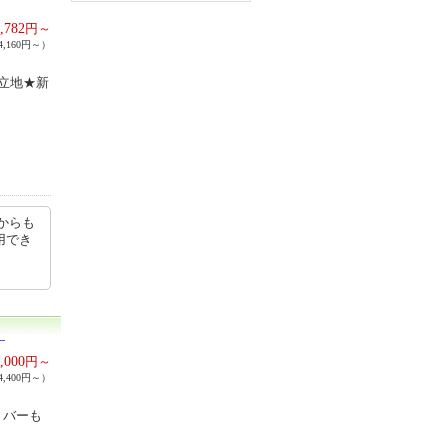
,782
円～
,160円～）
立地★新
からも
用でき
）
,000
円～
,400円～）
・バーも