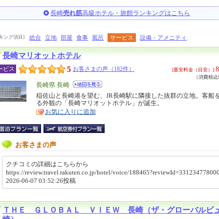
長崎
売れ筋
高級ホテル・旅館ランキングはこちら
キング項目]
総合
立地
部屋
食事
風呂
サービス
設備・アメニティ
長崎マリオットホテル
5
8
ービス
お客さまの声（182件）
[最安料金（目安）]
（消費税込9
エ
長崎県 長崎
リ
稲佐山と長崎港を望む、JR長崎駅に隣接した抜群の立地。客船
特
る外観の「長崎マリオットホテル」が誕生。
ア
徴
お気に入りに追加
お客さまの声
クチコミの詳細はこちらから
https://review.travel.rakuten.co.jp/hotel/voice/188465?reviewId=331234778
2026-06-07 03:52:26投稿
ＴＨＥ ＧＬＯＢＡＬ ＶＩＥＷ 長崎（ザ・グローバルビ