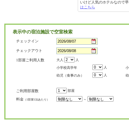
いけど人気のホテルなので早目の予
はこちら
表示中の宿泊施設で空室検索
チェックイン
チェックアウト
1部屋ご利用人数
大人
人
人
小学校高学年
小
人
幼児（食事のみ）
幼
ご利用部屋数
部屋
料金
～
（1部屋1泊あたり）