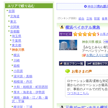
エリアで絞り込む
神奈川
売れ筋
全国
北海道
[ランキング項目]
総合
立地
部屋
食事
東北
北関東
横浜ベイホテル東急
首都圏
5
サービス
お客さ
埼玉県
千葉県
エ
神奈川県 横浜
東京都
リ
【みなとみらい駅
特
神奈川県
アーバンリゾート
ア
徴
横浜
お気に入りに
川崎
箱根
小田原
お客さまの声
湯河原・真鶴
ロケーション最高!柔軟な対
相模湖・丹沢
屋からのロケーションが最高
大和・相模原・町田西部
が、事前のメールでの打ち合わせに
厚木・海老名・伊勢原
つづきはこちら
湘南・鎌倉・江ノ島・藤
沢・平塚
横須賀・三浦
三井ガーデンホテル横浜