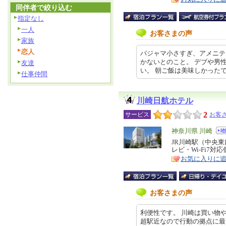
同伴者で絞り込む
指定なし
一人
お客さまの声
家族
恋人
パジャマ小さすぎ、アメニテ
かないとのこと。 デブや男性
友達
い。 朝ご飯は美味しかったです。 ク
仕事仲間
川崎日航ホテル
2
サービス
お客さ
エ
神奈川県 川崎
リ
JR川崎駅（中央東
特
レビ・Wi-Fi7
ア
徴
お気に入りに
お客さまの声
利便性です。 川崎は買い物
超駅近なので行動の拠点に最