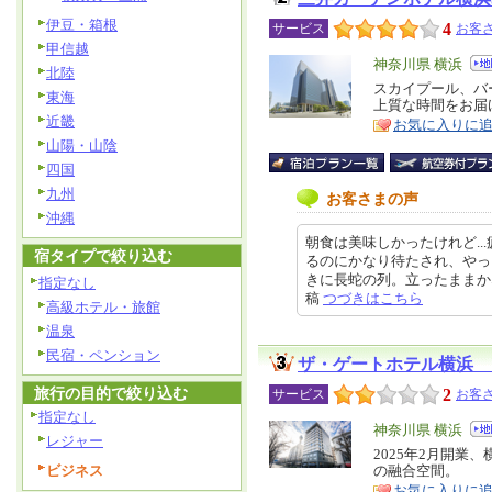
伊豆・箱根
4
サービス
お客さ
甲信越
エ
神奈川県 横浜
北陸
リ
スカイプール、バ
特
東海
上質な時間をお届
ア
徴
近畿
お気に入りに
山陽・山陰
四国
九州
お客さまの声
沖縄
朝食は美味しかったけれど..
宿タイプで絞り込む
るのにかなり待たされ、やっ
きに長蛇の列。立ったままかなり待
指定なし
稿
つづきはこちら
高級ホテル・旅館
温泉
民宿・ペンション
ザ・ゲートホテル横浜 
旅行の目的で絞り込む
2
サービス
お客さ
指定なし
エ
神奈川県 横浜
レジャー
リ
2025年2月開
特
ビジネス
の融合空間。
ア
徴
お気に入りに