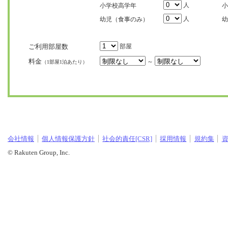
人
小学校高学年
小
人
幼児（食事のみ）
幼
ご利用部屋数
部屋
料金
～
（1部屋1泊あたり）
会社情報
個人情報保護方針
社会的責任[CSR]
採用情報
規約集
© Rakuten Group, Inc.