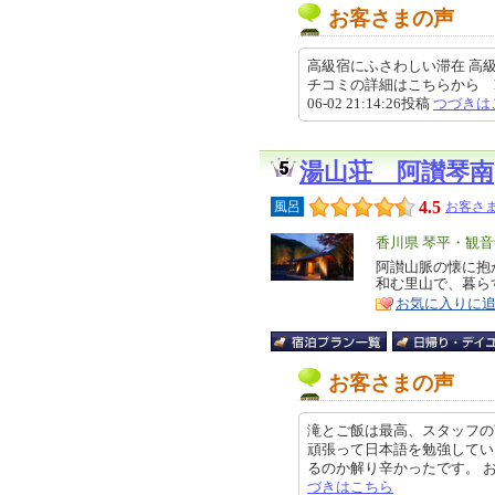
お客さまの声
高級宿にふさわしい滞在 高
チコミの詳細はこちらから https://re
06-02 21:14:26投稿
つづきは
湯山荘 阿讃琴南
4.5
風呂
お客さま
エ
香川県 琴平・観音
リ
阿讃山脈の懐に抱
特
和む里山で、暮ら
ア
徴
お気に入りに
お客さまの声
滝とご飯は最高、スタッフの
頑張って日本語を勉強してい
るのか解り辛かったです。 お風呂
づきはこちら