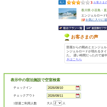
3
風呂
お客さまの
エ
香川県 小豆島・直
リ
エンジェルロード
特
お気に入りに
ア
徴
お客さまの声
部屋からの眺めとエンジェル
ンジェルロードが現れるタイ
た。 遅い時間だったので途中までし
きはこちら
表示中の宿泊施設で空室検索
チェックイン
チェックアウト
1部屋ご利用人数
大人
人