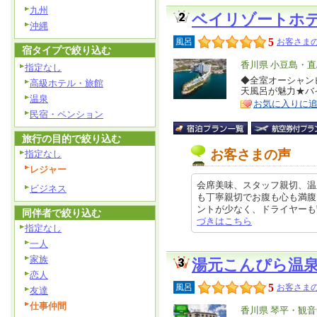
九州
ベイリゾートホ
沖縄
5
風呂
お客さまの
宿タイプで絞り込む
エ
香川県 小豆島・直
指定なし
リ
◆全室オーシャン
特
高級ホテル・旅館
天風呂が魅力★バ
ア
徴
温泉
お気に入りに
民宿・ペンション
旅行の目的で絞り込む
お客さまの声
指定なし
レジャー
会席美味、スタッフ親切、温
ビジネス
も丁寧親切でお腹も心も満腹
ントが少なく、ドライヤーも繋がっ
同伴者で絞り込む
づきはこちら
指定なし
一人
家族
湯元こんぴら温
恋人
5
風呂
お客さまの
友達
仕事仲間
エ
香川県 琴平・観音