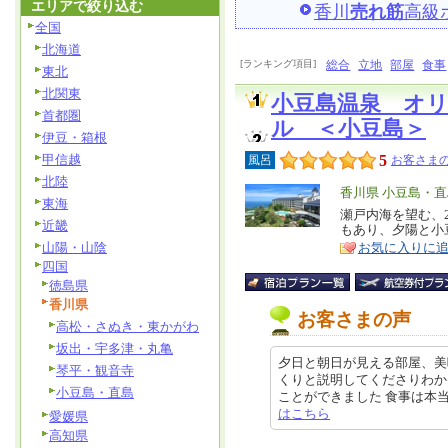
エリアで絞り込む
香川
売れ筋
高級
全国
北海道
[ランキング項目]
総合
立地
部屋
食事
東北
北関東
小豆島温泉 オ
首都圏
ル ＜小豆島＞
伊豆・箱根
甲信越
5
風呂
お客さまの
北陸
エ
香川県 小豆島・直
東海
リ
瀬戸内海を望む、
特
近畿
もあり、夕陽と小
ア
徴
山陽・山陰
お気に入りに
四国
徳島県
香川県
お客さまの声
高松・さぬき・東かがわ
坂出・宇多津・丸亀
夕日と朝日が見える部屋、美
琴平・観音寺
くりと説明してくださりわか
小豆島・直島
ことができました 食事は本当に美味
はこちら
愛媛県
高知県