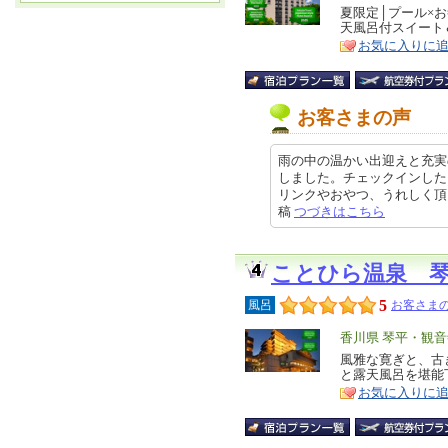
リ
夏限定│プール×
特
天風呂付スイート
ア
徴
お気に入りに
お客さまの声
雨の中の温かい出迎えと充実
しました。チェックインした
リンクやおやつ、うれしく頂きまし
稿
つづきはこちら
ことひら温泉 
5
風呂
お客さまの
エ
香川県 琴平・観音
リ
風雅な寛ぎと、古
特
と露天風呂を堪能
ア
徴
お気に入りに