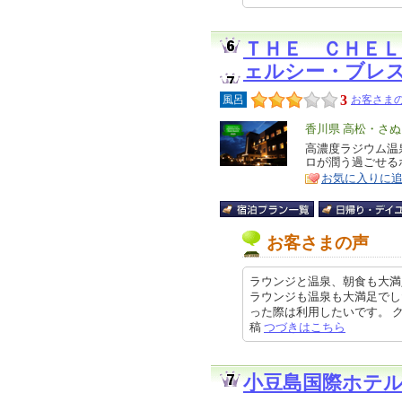
ＴＨＥ ＣＨＥＬ
ェルシー・ブレ
3
風呂
お客さまの
エ
香川県 高松・さ
リ
高濃度ラジウム温
特
ロが潤う過ごせる
ア
徴
お気に入りに
お客さまの声
ラウンジと温泉、朝食も大満
ラウンジも温泉も大満足でし
った際は利用したいです。 クチコ
稿
つづきはこちら
小豆島国際ホテ