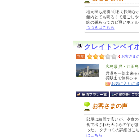
地元民も納得!明るく快適な
館内とても明るくて過ごしや
蛛の巣あってカビ臭いホテルもある
つづきはこちら
クレイトンベイ
3
立地
お客さまの
エ
広島県 呉・江田島
リ
呉港を一部出来る
特
呉駅まで無料シャトル
ア
徴
お気に入りに
お客さまの声
部屋は綺麗で広いが、夕食の
食で出された天ぷらの芋がほ
った。 クチコミの詳細はこちらから 
はこちら