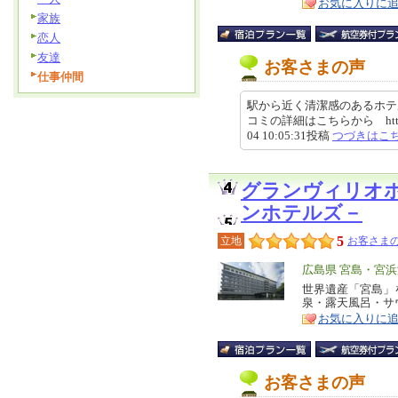
お気に入りに
家族
恋人
友達
お客さまの声
仕事仲間
駅から近く清潔感のあるホテ
コミの詳細はこちらから https://revi
04 10:05:31投稿
つづきはこ
グランヴィリオ
ンホテルズ－
5
立地
お客さまの
エ
広島県 宮島・宮
リ
世界遺産「宮島」
特
泉・露天風呂・サ
ア
徴
お気に入りに
お客さまの声