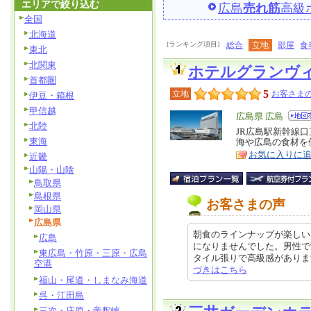
エリアで絞り込む
広島
売れ筋
高級
全国
北海道
[ランキング項目]
総合
立地
部屋
食
東北
北関東
ホテルグランヴ
首都圏
5
立地
お客さまの
伊豆・箱根
甲信越
エ
広島県 広島
北陸
リ
JR広島駅新幹線
特
東海
海や広島の食材を
ア
徴
お気に入りに
近畿
山陽・山陰
鳥取県
島根県
お客さまの声
岡山県
広島県
朝食のラインナップが楽しい
広島
になりませんでした。男性で
東広島・竹原・三原・広島
タイル張りで高級感があります。 
空港
づきはこちら
福山・尾道・しまなみ海道
呉・江田島
三次・庄原・帝釈峡