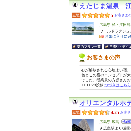
えたじま温泉 
5
立地
お客さまの
エ
広島県 呉・江田島
リ
ワールドラグジュア
特
お気に入りに
ア
徴
お客さまの声
心が解放される心地よい宿、
色とこの宿のコンセプトが大
でした。従業員の方皆さんお若く
11:11:29投稿
つづきはこちら
オリエンタルホ
4.25
立地
お客さ
エ
広島県 広島
リ
★広島駅より循環
特