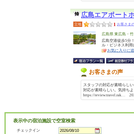
広島エアポート
1
立地
お客さまの
エ
広島県 東広島・
リ
広島空港徒歩5分
特
ル・ビジネス利用
ア
徴
お気に入りに
お客さまの声
スタッフの対応が素晴らしい
対応が素晴らしい。気持ち
https://review.travel.rak… 
表示中の宿泊施設で空室検索
チェックイン