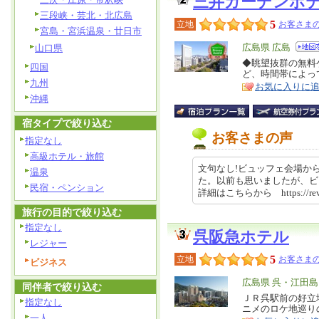
三井ガーデンホ
三段峡・芸北・北広島
5
立地
お客さまの
宮島・宮浜温泉・廿日市
エ
広島県 広島
山口県
リ
◆眺望抜群の無料
特
四国
ど、時間帯によっ
ア
徴
九州
お気に入りに
沖縄
宿タイプで絞り込む
お客さまの声
指定なし
高級ホテル・旅館
文句なし!ビュッフェ会場か
温泉
た。以前も思いましたが、ビ
民宿・ペンション
詳細はこちらから https://revi
旅行の目的で絞り込む
指定なし
呉阪急ホテル
レジャー
5
立地
お客さまの
ビジネス
エ
広島県 呉・江田島
同伴者で絞り込む
リ
ＪＲ呉駅前の好立
特
指定なし
ニメのロケ地巡り
ア
徴
一人