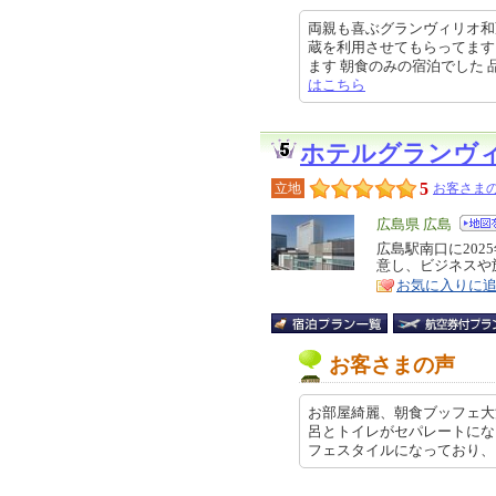
両親も喜ぶグランヴィリオ和
蔵を利用させてもらってます
ます 朝食のみの宿泊でした 品数も
はこちら
ホテルグランヴ
5
立地
お客さまの
エ
広島県 広島
リ
広島駅南口に202
特
意し、ビジネスや
ア
徴
お気に入りに
お客さまの声
お部屋綺麗、朝食ブッフェ大
呂とトイレがセパレートにな
フェスタイルになっており、 品数…