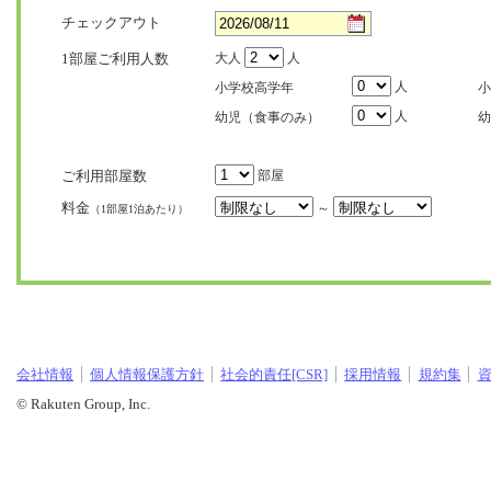
チェックアウト
1部屋ご利用人数
大人
人
人
小学校高学年
小
人
幼児（食事のみ）
幼
ご利用部屋数
部屋
料金
～
（1部屋1泊あたり）
会社情報
個人情報保護方針
社会的責任[CSR]
採用情報
規約集
© Rakuten Group, Inc.