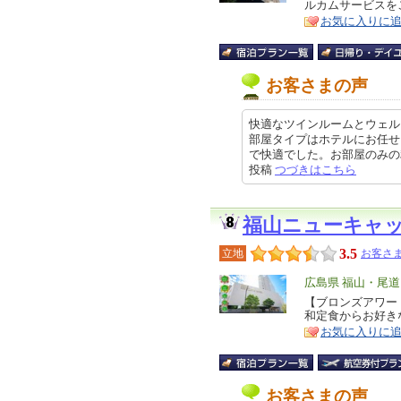
ルカムサービスを
ア
徴
お気に入りに
お客さまの声
快適なツインルームとウェル
部屋タイプはホテルにお任せ
で快適でした。お部屋のみの利用で
投稿
つづきはこちら
福山ニューキャ
3.5
立地
お客さま
エ
広島県 福山・尾
リ
【ブロンズアワード
特
和定食からお好き
ア
徴
お気に入りに
お客さまの声