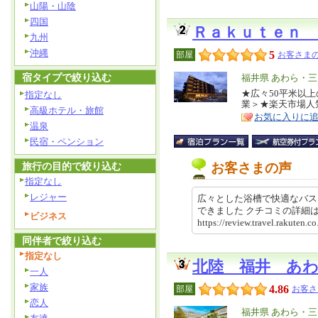
山陽・山陰
四国
Ｒａｋｕｔｅｎ
九州
沖縄
5
部屋
お客さまの
宿タイプで絞り込む
エ
福井県 あわら・三
リ
★広々50平米以上
特
指定なし
業＞★楽天市場人
ア
徴
高級ホテル・旅館
お気に入りに
温泉
民宿・ペンション
旅行の目的で絞り込む
お客さまの声
指定なし
レジャー
広々とした浴槽で快適なバス
できました クチコミの詳
ビジネス
https://review.travel.rakute
同伴者で絞り込む
指定なし
北陸 福井 あ
一人
家族
4.86
部屋
お客さ
恋人
エ
福井県 あわら・三