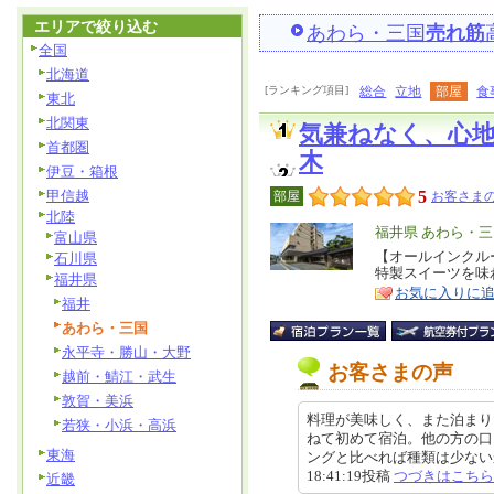
エリアで絞り込む
あわら・三国
売れ筋
全国
北海道
[ランキング項目]
総合
立地
部屋
食
東北
北関東
気兼ねなく、心
首都圏
木
伊豆・箱根
甲信越
5
部屋
お客さまの
北陸
エ
福井県 あわら・三
富山県
リ
【オールインクル
特
石川県
特製スイーツを味
ア
福井県
徴
お気に入りに
福井
あわら・三国
永平寺・勝山・大野
お客さまの声
越前・鯖江・武生
敦賀・美浜
料理が美味しく、また泊まり
若狭・小浜・高浜
ねて初めて宿泊。他の方の口
東海
ングと比べれば種類は少ないかも
18:41:19投稿
つづきはこちら
近畿