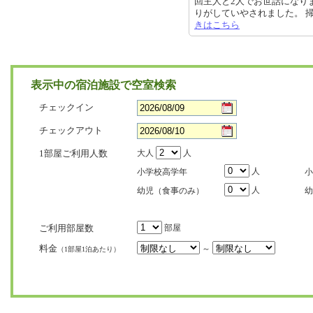
回主人と2人でお世話になり
りがしていやされました。 掃除も行
きはこちら
表示中の宿泊施設で空室検索
チェックイン
チェックアウト
1部屋ご利用人数
大人
人
人
小学校高学年
小
人
幼児（食事のみ）
幼
ご利用部屋数
部屋
料金
～
（1部屋1泊あたり）