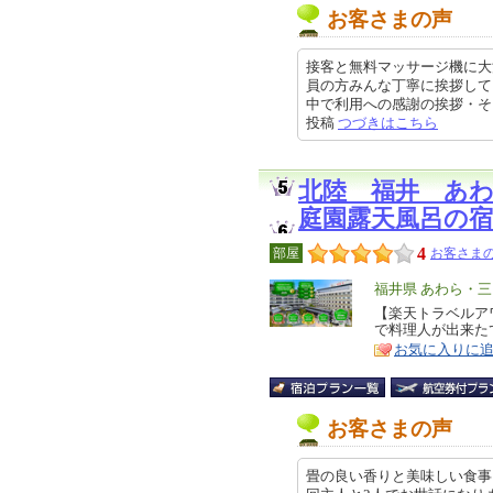
お客さまの声
接客と無料マッサージ機に大
員の方みんな丁寧に挨拶して
中で利用への感謝の挨拶・そしてホ
投稿
つづきはこちら
北陸 福井 あ
庭園露天風呂の宿
4
部屋
お客さまの
エ
福井県 あわら・三
リ
【楽天トラベルア
特
で料理人が出来た
ア
徴
お気に入りに
お客さまの声
畳の良い香りと美味しい食事