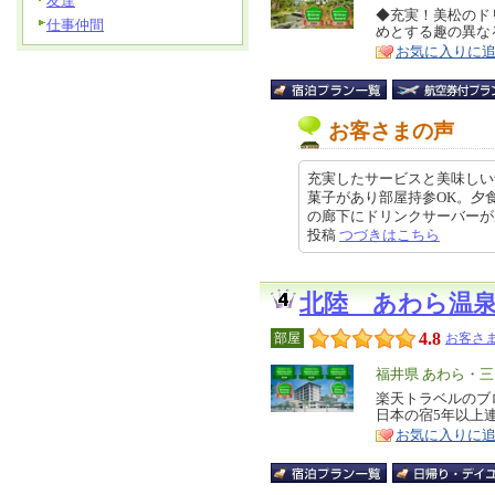
友達
リ
◆充実！美松のド
特
仕事仲間
めとする趣の異な
ア
徴
お気に入りに
お客さまの声
充実したサービスと美味しい
菓子があり部屋持参OK。夕
の廊下にドリンクサーバーがあり水
投稿
つづきはこちら
北陸 あわら温
4.8
部屋
お客さま
エ
福井県 あわら・三
リ
楽天トラベルのブロ
特
日本の宿5年以上
ア
徴
お気に入りに