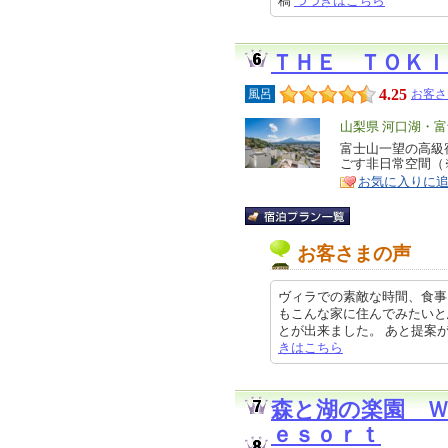
稿
つづきはこちら
ＴＨＥ ＴＯＫＩ
4.25
風呂
お客さ
エ
山梨県 河口湖・
リ
富士山一望の高級
特
ごす非日常空間（
ア
徴
お気に入りに
お客さまの声
ヴィラでの素敵な時間、食事
もこんな家に住んでみたいと
とが出来ました。 あと提案がありま
きはこちら
森と湖の楽園 Ｗ
ｅｓｏｒｔ