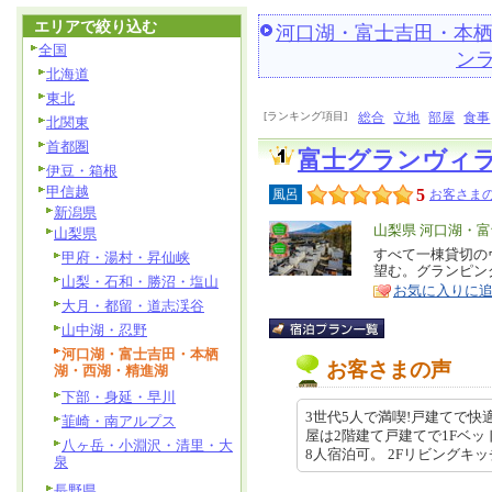
エリアで絞り込む
河口湖・富士吉田・本
全国
ン
北海道
東北
[ランキング項目]
総合
立地
部屋
食事
北関東
首都圏
富士グランヴィ
伊豆・箱根
甲信越
5
風呂
お客さまの
新潟県
エ
山梨県 河口湖・
山梨県
リ
すべて一棟貸切の
特
甲府・湯村・昇仙峡
望む。グランピン
ア
徴
山梨・石和・勝沼・塩山
お気に入りに
大月・都留・道志渓谷
山中湖・忍野
河口湖・富士吉田・本栖
お客さまの声
湖・西湖・精進湖
下部・身延・早川
3世代5人で満喫!戸建てで快
韮崎・南アルプス
屋は2階建て戸建てで1Fベッ
八ヶ岳・小淵沢・清里・大
8人宿泊可。 2Fリビングキッチ… 
泉
長野県