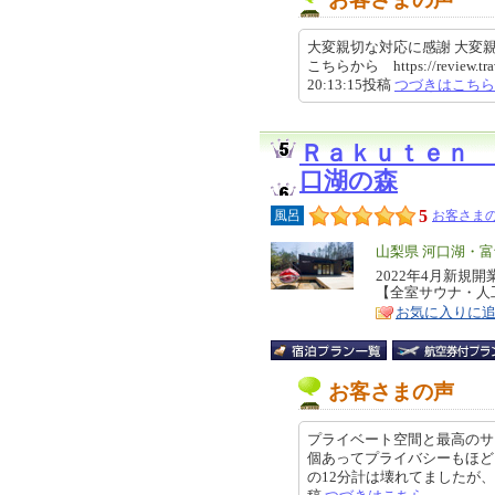
大変親切な対応に感謝 大変
こちらから https://review.trave
20:13:15投稿
つづきはこちら
Ｒａｋｕｔｅｎ 
口湖の森
5
風呂
お客さまの
エ
山梨県 河口湖・
リ
2022年4月新
特
【全室サウナ・人
ア
徴
お気に入りに
お客さまの声
プライベート空間と最高のサ
個あってプライバシーもほど
の12分計は壊れてましたが、全てが