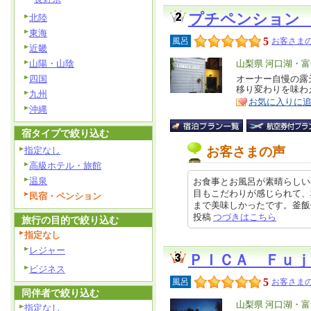
プチペンション
北陸
東海
5
風呂
お客さまの
近畿
山陽・山陰
エ
山梨県 河口湖・
リ
四国
オーナー自慢の露
特
移り変わりを味わ
ア
九州
徴
お気に入りに
沖縄
宿タイプで絞り込む
お客さまの声
指定なし
高級ホテル・旅館
温泉
お食事とお風呂が素晴らしい
目もこだわりが感じられて、
民宿・ペンション
まで美味しかったです。釜飯付きプ
投稿
つづきはこちら
旅行の目的で絞り込む
指定なし
レジャー
ＰＩＣＡ Ｆｕｊ
ビジネス
5
風呂
お客さまの
同伴者で絞り込む
エ
山梨県 河口湖・
指定なし