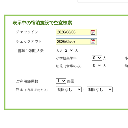
表示中の宿泊施設で空室検索
チェックイン
チェックアウト
1部屋ご利用人数
大人
人
人
小学校高学年
小
人
幼児（食事のみ）
幼
ご利用部屋数
部屋
料金
～
（1部屋1泊あたり）