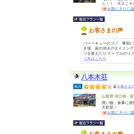
ｎ！！ 大人こそ
ア
徴
お気に入りに
お客さまの声
バーベキューのコツ、事前に
き場、炭の消火のタイミング
ツを覚えたり テーブルのリクライ
づきはこちら
八本木荘
4
風呂
お客さまの
エ
山梨県 河口湖・
リ
買い物、食事に便
特
大歓迎！
ア
徴
お気に入りに