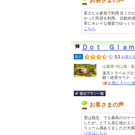
お客さまの声
富士ヒル参加で利用 近くの
かった民宿を利用。 比較的
常にキレイな個室でゆっくり休めまし
こちら
Ｄｏｔ Ｇｌａｍ
3.5
風呂
お客さま
エ
山梨県 河口湖・
リ
楽天トラベルブロン
特
験！絶景サウナ・
ア
徴
お気に入りに
お客さまの声
雲は残念、でも最高のロケー
したが、とても居心地がよく
リューム感ありましたが大満足です!
づきはこちら