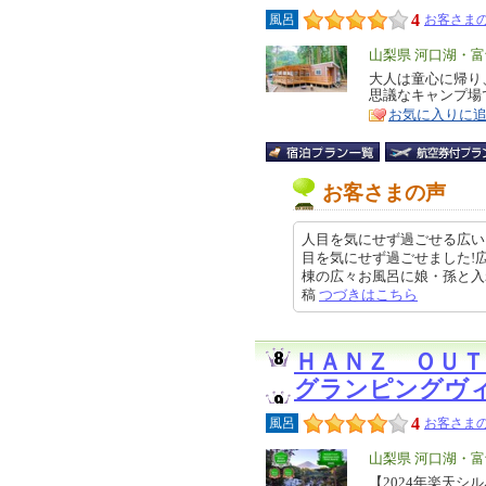
4
風呂
お客さまの
エ
山梨県 河口湖・
リ
大人は童心に帰り
特
思議なキャンプ場
ア
徴
お気に入りに
お客さまの声
人目を気にせず過ごせる広い
目を気にせず過ごせました!
棟の広々お風呂に娘・孫と入れたの
稿
つづきはこちら
ＨＡＮＺ ＯＵＴ
グランピングヴ
4
風呂
お客さまの
エ
山梨県 河口湖・
リ
【2024年楽天
特