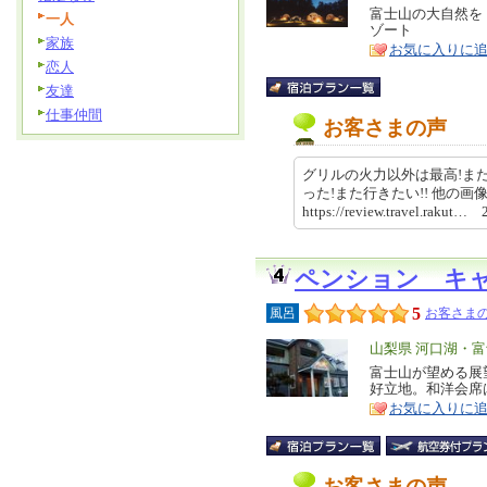
リ
富士山の大自然を
特
一人
ゾート
ア
徴
家族
お気に入りに
恋人
友達
仕事仲間
お客さまの声
グリルの火力以外は最高!ま
った!また行きたい!! 他
https://review.travel.rakut
ペンション キ
5
風呂
お客さまの
エ
山梨県 河口湖・
リ
富士山が望める展
特
好立地。和洋会席
ア
徴
お気に入りに
お客さまの声