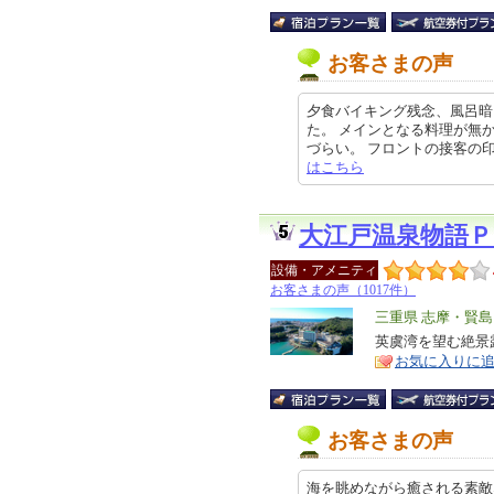
お客さまの声
夕食バイキング残念、風呂暗
た。 メインとなる料理が無
づらい。 フロントの接客の印象もい
はこちら
大江戸温泉物語Ｐ
設備・アメニティ
お客さまの声（1017件）
エ
三重県 志摩・賢島
リ
英虞湾を望む絶景
特
お気に入りに
ア
徴
お客さまの声
海を眺めながら癒される素敵