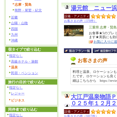
志摩・賢島
湯元館 ニュー
熊野・尾鷲・紀北
設備・アメニティ
近畿
お客さまの声（370件）
山陽・山陰
エ
三重県 志摩・賢島
四国
リ
お食事★5のプレ
特
九州
ます★美肌にも効
ア
徴
沖縄
お気に入りに
宿タイプで絞り込む
指定なし
お客さまの声
高級ホテル・旅館
温泉
料理と温泉、ロケーションも
民宿・ペンション
たです。ロケーションも良く
細はこちらから https://review
旅行の目的で絞り込む
指定なし
レジャー
大江戸温泉物語Ｐ
ビジネス
０２５年１２月
同伴者で絞り込む
設備・アメニティ
指定なし
お客さまの声（1017件）