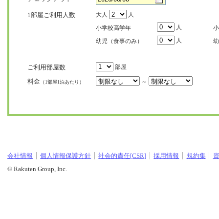
1部屋ご利用人数
大人
人
人
小学校高学年
小
人
幼児（食事のみ）
幼
ご利用部屋数
部屋
料金
～
（1部屋1泊あたり）
会社情報
個人情報保護方針
社会的責任[CSR]
採用情報
規約集
© Rakuten Group, Inc.