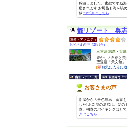
感激しました。素敵ですね海
癒されます お風呂も海を眺めなが
稿
つづきはこちら
都リゾート 奥
設備・アメニティ
お客さまの声（2881件）
エ
三重県 志摩・賢島
リ
豊かな大自然と美
特
望遠鏡「天文館」
ア
徴
お気に入りに
お客さまの声
部屋からの景色最高、食事も
した! お部屋の清掃は、髪
食、朝食のバイキングはとても気に
きはこちら