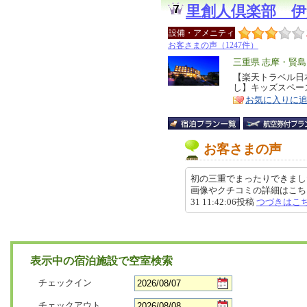
里創人倶楽部 伊
設備・アメニティ
お客さまの声（1247件）
エ
三重県 志摩・賢島
リ
【楽天トラベル日本
特
し】キッズスペー
ア
徴
お気に入りに
お客さまの声
初の三重でまったりできました
画像やクチコミの詳細はこちらから https
31 11:42:06投稿
つづきはこ
表示中の宿泊施設で空室検索
チェックイン
チェックアウト