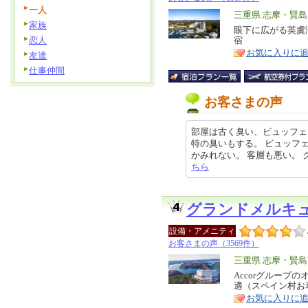
一人
エ
三重県 志摩・賢島
家族
リ
眼下に広がる英虞
特
恋人
宿
ア
徴
お気に入りに
友達
仕事仲間
お客さまの声
部屋は古く臭い、ビュッフェ
特の臭いもする。 ビュッフ
かみれない。 客層も悪い。 クチコ
ちら
グランドメルキ
設備・アメニティ
お客さまの声（3569件）
エ
三重県 志摩・賢島
リ
Accorグループ
特
適（スペイン村お
ア
徴
お気に入りに