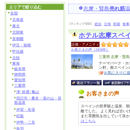
エリアで絞り込む
志摩・賢島
売れ筋
全国
北海道
[ランキング項目]
総合
立地
部屋
食事
東北
北関東
ホテル志摩スペ
首都圏
設備・アメニティ
伊豆・箱根
お客さまの声（2434件）
甲信越
エ
三重県 志摩・賢島
北陸
リ
テーマパーク・ホ
東海
特
ン村」南スペイン
岐阜県
ア
徴
お気に入りに
静岡県
愛知県
三重県
津･鈴鹿･亀山
お客さまの声
四日市・桑名・湯の山・長
島温泉
スペインの世界観と温泉、朝
伊賀・名張
敵でした。 よく見れば古い
松阪
また雰囲気を出していて良かった。 
はこちら
伊勢・二見
鳥羽