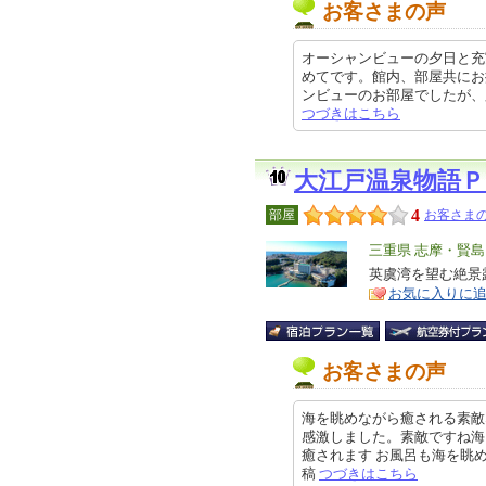
お客さまの声
オーシャンビューの夕日と充
めてです。館内、部屋共にお
ンビューのお部屋でしたが、夕日が
つづきはこちら
大江戸温泉物語Ｐ
4
部屋
お客さまの
エ
三重県 志摩・賢島
リ
英虞湾を望む絶景
特
お気に入りに
ア
徴
お客さまの声
海を眺めながら癒される素敵
感激しました。素敵ですね海
癒されます お風呂も海を眺めなが
稿
つづきはこちら