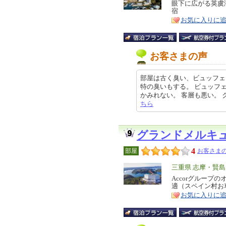
リ
眼下に広がる英虞
特
宿
ア
徴
お気に入りに
お客さまの声
部屋は古く臭い、ビュッフェ
特の臭いもする。 ビュッフ
かみれない。 客層も悪い。 クチコ
ちら
グランドメルキ
4
部屋
お客さまの
エ
三重県 志摩・賢島
リ
Accorグループ
特
適（スペイン村お
ア
徴
お気に入りに