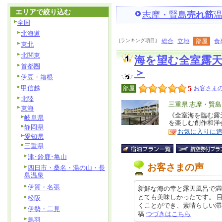
エリアで絞り込む
志摩・賢島
売れ筋
全国
北海道
[ランキング項目]
総合
立地
部屋
食
東北
北関東
海を望む全室露
首都圏
＞
伊豆・箱根
甲信越
5
部屋
お客さまの
北陸
エ
三重県 志摩・賢島
東海
リ
《全室海を臨む露
特
岐阜県
を楽しむ創作和洋
ア
徴
静岡県
お気に入りに
愛知県
三重県
津･鈴鹿･亀山
お客さまの声
四日市・桑名・湯の山・長
島温泉
伊賀・名張
新鮮な海の幸と露天風呂で満
とても美味しかったです。 
松阪
くことができ、素晴らしい滞在時間
伊勢・二見
稿
つづきはこちら
鳥羽