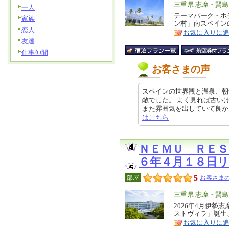
エ
三重県 志摩・賢島
一人
リ
テーマパーク・ホ
特
家族
ン村」南スペイン
ア
徴
恋人
お気に入りに
友達
仕事仲間
お客さまの声
スペインの世界観と温泉、朝
敵でした。 よく見れば古い
また雰囲気を出していて良かった。 
はこちら
ＮＥＭＵ ＲＥ
６年４月１８日
5
部屋
お客さまの
エ
三重県 志摩・賢島
リ
2026年4月伊
特
ストヴィラ」誕生
ア
徴
お気に入りに