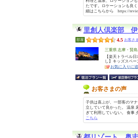
料理と温泉、ロケーションも
たです。ロケーションも良く
細はこちらから https://review
里創人倶楽部 伊
4.5
部屋
お客さま
エ
三重県 志摩・賢島
リ
【楽天トラベル日本
特
し】キッズスペー
ア
徴
お気に入りに
お客さまの声
子供は喜ぶが、一部客のマナ
立していて良かった。 温泉
ぎて利用していない。 食事 夕食、
こちら
都リゾート 奥