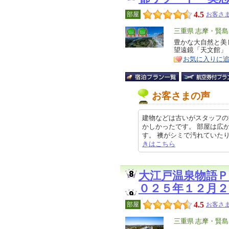
4.5
部屋
お客さま
エ
三重県 志摩・賢島
リ
豊かな大自然と美
特
望遠鏡「天文館」
ア
徴
お気に入りに
お客さまの声
建物などは古いがスタッフの
かしかったです。 部屋は広
す。 襖がシミで汚れていたり、壁紙
きはこちら
大江戸温泉物語Ｐ
０２５年１２月
4.5
部屋
お客さま
エ
三重県 志摩・賢島