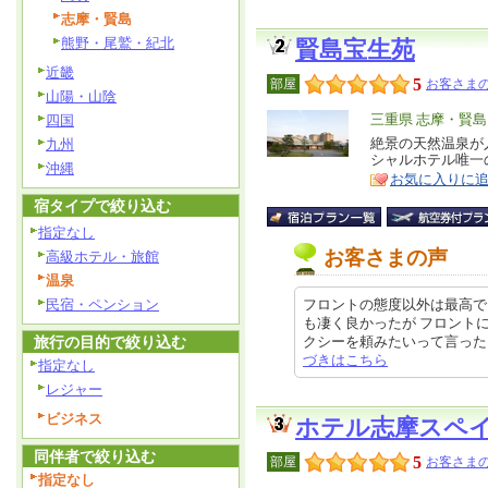
志摩・賢島
熊野・尾鷲・紀北
賢島宝生苑
近畿
5
部屋
お客さまの
山陽・山陰
エ
三重県 志摩・賢島
四国
リ
絶景の天然温泉が
九州
特
シャルホテル唯一
ア
徴
沖縄
お気に入りに
宿タイプで絞り込む
指定なし
お客さまの声
高級ホテル・旅館
温泉
民宿・ペンション
フロントの態度以外は最高で
も凄く良かったが フロント
旅行の目的で絞り込む
クシーを頼みたいって言ったらはぁ
づきはこちら
指定なし
レジャー
ビジネス
ホテル志摩スペ
同伴者で絞り込む
5
部屋
お客さまの
指定なし