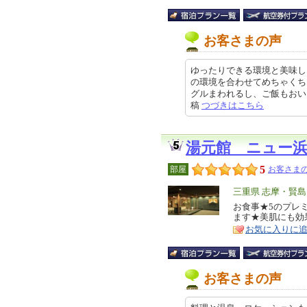
お客さまの声
ゆったりできる環境と美味し
の環境を合わせてめちゃくち
グルまわれるし、ご飯もおいしく大
稿
つづきはこちら
湯元館 ニュー
5
部屋
お客さまの
エ
三重県 志摩・賢島
リ
お食事★5のプレ
特
ます★美肌にも効
ア
徴
お気に入りに
お客さまの声