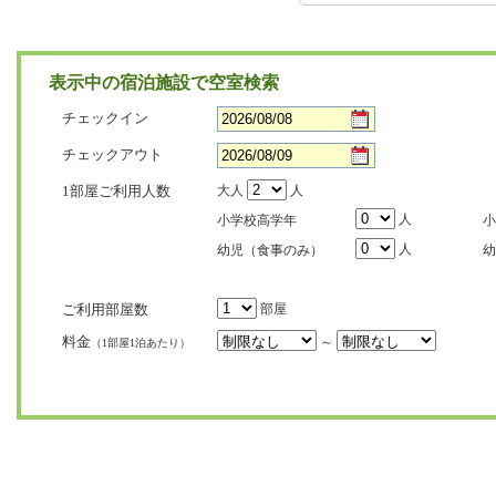
表示中の宿泊施設で空室検索
チェックイン
チェックアウト
1部屋ご利用人数
大人
人
人
小学校高学年
小
人
幼児（食事のみ）
幼
ご利用部屋数
部屋
料金
～
（1部屋1泊あたり）