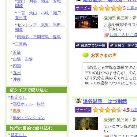
豊田・刈谷・知立・安城・
岡崎
5
サービス
お客さ
一宮・犬山・小牧・瀬戸・
春日井
エ
愛知県 奥三河・
リ
足湯や展望テラス
セントレア・東海・半田・
特
し下さい♪
知多
ア
徴
お気に入りに
南知多・日間賀島・篠島
三重県
近畿
お客さまの声
山陽・山陰
四国
川の見える古風な部屋でのん
九州
古いのは否めませんが、のん
びり気分を高めてくれました。自
沖縄
06:20:39投稿
つづきはこちら
宿タイプで絞り込む
指定なし
湯谷温泉 はづ別館
高級ホテル・旅館
4.5
サービス
お客
温泉
民宿・ペンション
エ
愛知県 奥三河・
リ
大正ロマン風の建
特
旅行の目的で絞り込む
い！
ア
徴
指定なし
お気に入りに