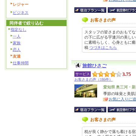
レジャー
ビジネス
お客さまの声
同伴者で絞り込む
指定なし
スタッフの皆さまのおもてな
一人
の下に広がる宇連川の美しい
に素晴らしく、心身ともに癒やされ
家族
稿
つづきはこちら
恋人
友達
仕事仲間
旅館ひさご
3.75
サービス
お客さまの声（186件）
エ
愛知県 奥三河・
リ
季節の味覚と美肌
特
お気に入りに
ア
徴
お客さまの声
枕が良く静かで落ち着ける宿