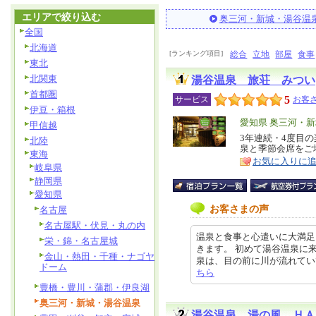
エリアで絞り込む
奥三河・新城・湯谷温
全国
北海道
[ランキング項目]
総合
立地
部屋
食事
東北
北関東
湯谷温泉 旅荘 みつい
首都圏
5
サービス
お客さ
伊豆・箱根
エ
愛知県 奥三河・
甲信越
リ
3年連続・4度目の
特
北陸
泉と季節会席をご
ア
徴
東海
お気に入りに
岐阜県
静岡県
愛知県
お客さまの声
名古屋
名古屋駅・伏見・丸の内
温泉と食事と心遣いに大満足 
栄・錦・名古屋城
きます。 初めて湯谷温泉に
金山・熱田・千種・ナゴヤ
泉は、目の前に川が流れていて、少し
ドーム
ちら
豊橋・豊川・蒲郡・伊良湖
奥三河・新城・湯谷温泉
湯谷温泉 湯の風 ＨＡ