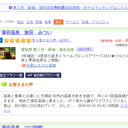
奥三河・新城・湯谷温泉
売れ筋
温泉旅館・ホテルランキングはこちら
キング項目]
総合
立地
部屋
食事
風呂
サービス
設備・アメニティ
湯谷温泉 旅荘 みつい
5
8
呂
お客さまの声（463件）
[最安料金（目安）]
（消費税込9
エ
愛知県 奥三河・新城・湯谷温泉
リ
3年連続・4度目の楽天トラベルブロンズアワード2023★ツルツ
特
泉と季節会席をご堪能♪
ア
徴
お気に入りに追加
お客さまの声
温泉と食事と心遣いに大満足 60代の温泉大好き夫婦で、年に4~5回温泉旅
きます。 初めて湯谷温泉に来ました。 行く前から嫁がワクワクしていまし
泉は、目の前に川が流れていて、少しだ… 2026-05-31 16:42:29投稿
つづ
ちら
湯谷温泉 はづ別館