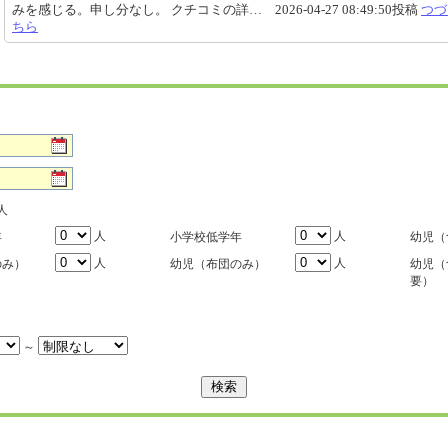
みを感じる。申し分なし。 クチコミの詳… 2026-04-27 08:49:50投稿
つづ
ちら
人
人
人
年
小学校低学年
幼児（
人
人
のみ）
幼児（布団のみ）
幼児（
要）
～