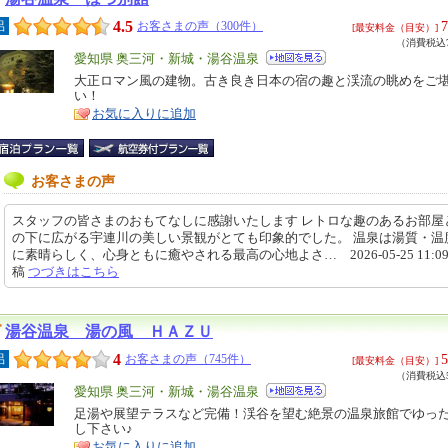
4.5
7
呂
お客さまの声（300件）
[最安料金（目安）]
（消費税込7
エ
愛知県 奥三河・新城・湯谷温泉
リ
大正ロマン風の建物。古き良き日本の宿の趣と渓流の眺めをご
特
い！
ア
徴
お気に入りに追加
お客さまの声
スタッフの皆さまのおもてなしに感謝いたします レトロな趣のあるお部屋
の下に広がる宇連川の美しい景観がとても印象的でした。 温泉は湯質・温
に素晴らしく、心身ともに癒やされる最高の心地よさ… 2026-05-25 11:09
稿
つづきはこちら
湯谷温泉 湯の風 ＨＡＺＵ
4
5
呂
お客さまの声（745件）
[最安料金（目安）]
（消費税込5
エ
愛知県 奥三河・新城・湯谷温泉
リ
足湯や展望テラスなど完備！渓谷を望む絶景の温泉旅館でゆっ
特
し下さい♪
ア
徴
お気に入りに追加