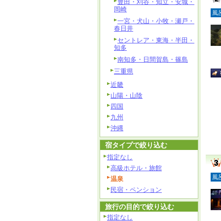
豊田・刈谷・知立・安城・
岡崎
風
一宮・犬山・小牧・瀬戸・
春日井
セントレア・東海・半田・
知多
南知多・日間賀島・篠島
三重県
近畿
山陽・山陰
四国
九州
沖縄
宿タイプで絞り込む
指定なし
高級ホテル・旅館
風
温泉
民宿・ペンション
旅行の目的で絞り込む
指定なし