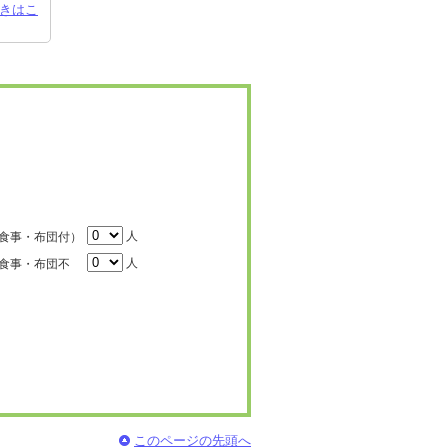
きはこ
人
食事・布団付）
人
食事・布団不
このページの先頭へ