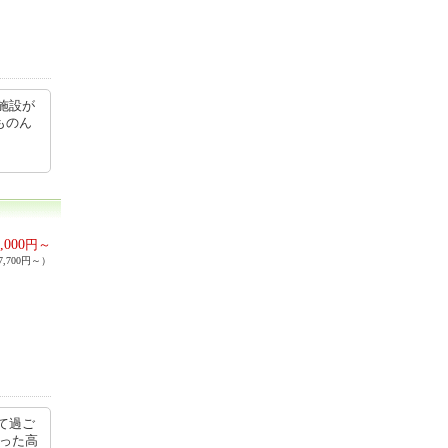
施設が
ものん
,000
円～
,700円～）
て過ご
あった高