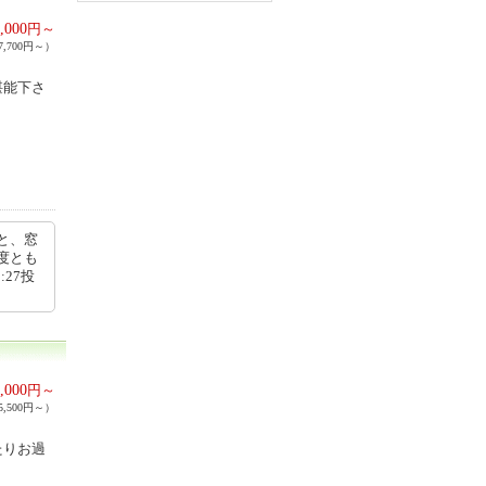
,000
円～
,700円～）
堪能下さ
と、窓
度とも
:27投
,000
円～
,500円～）
たりお過