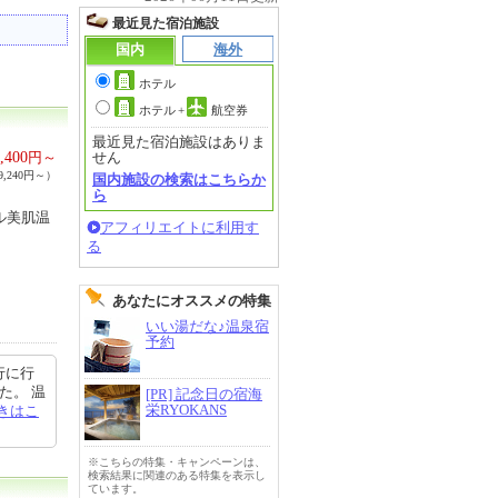
最近見た宿泊施設
国内
海外
ホテル
ホテル
+
航空券
最近見た宿泊施設はありま
,400
円～
せん
,240円～）
国内施設の検索はこちらか
ら
ル美肌温
アフィリエイトに利用す
る
あなたにオススメの特集
いい湯だな♪温泉宿
予約
行に行
た。 温
[PR] 記念日の宿海
栄RYOKANS
きはこ
※こちらの特集・キャンペーンは、
検索結果に関連のある特集を表示し
ています。