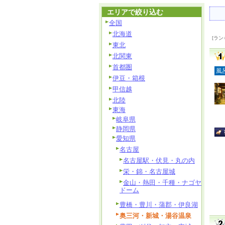
エリアで絞り込む
全国
北海道
[ラン
東北
北関東
首都圏
風
伊豆・箱根
甲信越
北陸
東海
岐阜県
静岡県
愛知県
名古屋
名古屋駅・伏見・丸の内
栄・錦・名古屋城
金山・熱田・千種・ナゴヤ
ドーム
豊橋・豊川・蒲郡・伊良湖
奥三河・新城・湯谷温泉