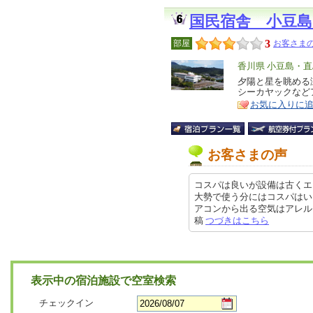
国民宿舎 小豆島
3
部屋
お客さまの
エ
香川県 小豆島・直
リ
夕陽と星を眺める
特
シーカヤックなど
ア
徴
お気に入りに
お客さまの声
コスパは良いが設備は古くエ
大勢で使う分にはコスパはい
アコンから出る空気はアレルギーが
稿
つづきはこちら
表示中の宿泊施設で空室検索
チェックイン