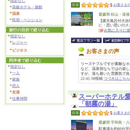
指定なし
5
部屋
お客さまの
高級ホテル・旅館
温泉
エ
愛媛県 松山・道後
民宿・ペンション
リ
【露天風呂付大浴
特
に・思い思いのス
ア
徴
旅行の目的で絞り込む
お気に入りに
指定なし
レジャー
ビジネス
お客さまの声
同伴者で絞り込む
リーズナブルですが素敵なホ
指定なし
など、温泉宿ならではの楽し
一人
すが、落ち着いた雰囲気で良かっ
22:41:58投稿
つづきはこちら
家族
恋人
友達
スーパーホテル
仕事仲間
「朝霧の湯」
5
部屋
お客さまの
エ
愛媛県 宇和島・
リ
駐車場を約80台
特