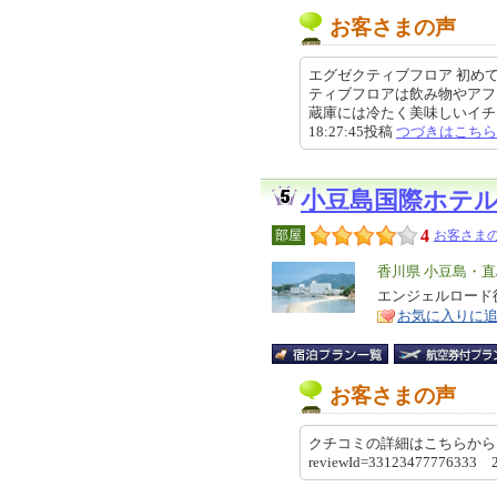
お客さまの声
エグゼクティブフロア 初め
ティブフロアは飲み物やアフ
蔵庫には冷たく美味しいイチゴや
18:27:45投稿
つづきはこちら
小豆島国際ホテ
4
部屋
お客さまの
エ
香川県 小豆島・直
リ
エンジェルロード
特
お気に入りに
ア
徴
お客さまの声
クチコミの詳細はこちらから https://re
reviewId=33123477776333 