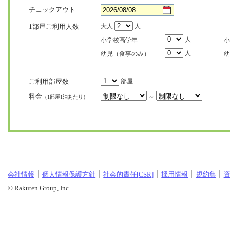
チェックアウト
1部屋ご利用人数
大人
人
人
小学校高学年
小
人
幼児（食事のみ）
幼
ご利用部屋数
部屋
料金
～
（1部屋1泊あたり）
会社情報
個人情報保護方針
社会的責任[CSR]
採用情報
規約集
© Rakuten Group, Inc.