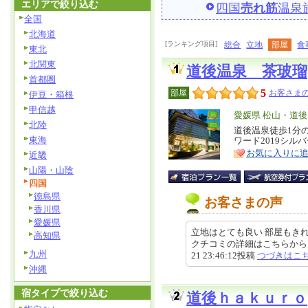
エリアで絞り込む
四国
売れ筋
温泉
全国
北海道
[ランキング項目]
総合
立地
部屋
食
東北
北関東
道後温泉 茶玻瑠
首都圏
5
部屋
お客さまの
伊豆・箱根
甲信越
エ
愛媛県 松山・道後
北陸
リ
道後温泉徒歩1分
特
東海
ワード2019シル
ア
徴
お気に入りに
近畿
山陽・山陰
四国
徳島県
お客さまの声
香川県
愛媛県
立地はとても良い 部屋もき
高知県
クチコミの詳細はこちらから https://r
九州
21 23:46:12投稿
つづきはこ
沖縄
宿タイプで絞り込む
道後ｈａｋｕｒｏ