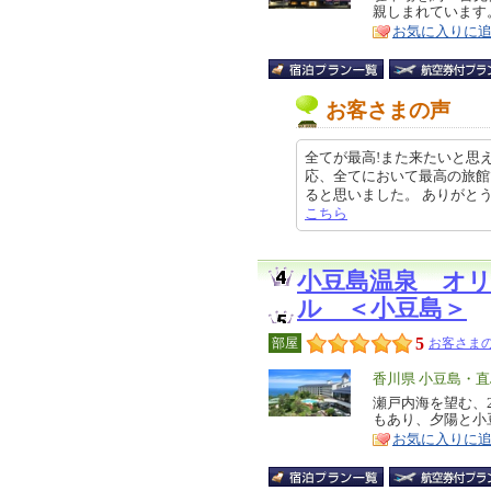
親しまれています
ア
徴
お気に入りに
お客さまの声
全てが最高!また来たいと思
応、全てにおいて最高の旅館
ると思いました。 ありがとう クチ
こちら
小豆島温泉 オ
ル ＜小豆島＞
5
部屋
お客さまの
エ
香川県 小豆島・直
リ
瀬戸内海を望む、
特
もあり、夕陽と小
ア
徴
お気に入りに