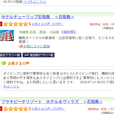
18:59:13投稿
つづきはこちら
ホテルチューリップ石垣島 ＜石垣島＞
5
4
合
お客さまの声（676件）
[最安料金（目安）]
（消費税込4
エ
沖縄県 石垣・西表・小浜島
リ
離島ターミナルや飲食街・公設市場等に近い立地で、ビジネス
特
最適！
ア
徴
お気に入りに追加
お客さまの声
ダイビングに便利で繁華街も近く快適 おやじ3人ダイビング旅行。機材の
あり専用の干す場所もありダイビングには便利ですよ 繁華街にもコンビニ
く便利ですね。また利用したいと思います クチ… 2026-07-21 08:05:57
きはこちら
フサキビーチリゾート ホテル＆ヴィラズ ＜石垣島＞
5
11
合
お客さまの声（1534件）
[最安料金（目安）]
（消費税込12