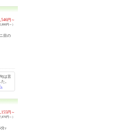
,546
円～
,800円～）
ニ目の
文句は言
した。
ら
,155
円～
,870円～）
分♪