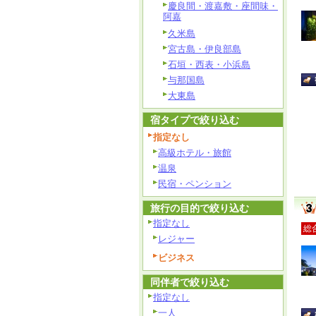
慶良間・渡嘉敷・座間味・
阿嘉
久米島
宮古島・伊良部島
石垣・西表・小浜島
与那国島
大東島
宿タイプで絞り込む
指定なし
高級ホテル・旅館
温泉
民宿・ペンション
旅行の目的で絞り込む
指定なし
総
レジャー
ビジネス
同伴者で絞り込む
指定なし
一人