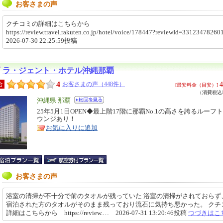
お客さまの声
クチコミの詳細はこちらから
https://review.travel.rakuten.co.jp/hotel/voice/178447?reviewId=331234782
2026-07-30 22:25:59投稿
ラ・ジェント・ホテル沖縄那覇
4
4
合
お客さまの声（448件）
[最安料金（目安）]
（消費税込5
エ
沖縄県 那覇
リ
25年5月1日OPEN◆最上階17階に那覇No.1の高さを誇るルーフ
特
ウンジあり！
ア
徴
お気に入りに追加
お客さまの声
浴室の清掃が不十分で前のタオルが残っていた 浴室の清掃がされておらず
宿泊された方のタオルがそのまま残っており流石に気持ち悪かった。 クチ
詳細はこちらから https://review.… 2026-07-31 13:20:46投稿
つづきはこ