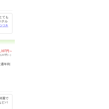
とても
ホテル
つづき
,107
円～
,217円～）
は通年利
綺麗で
などバ