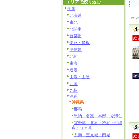
エリアで絞り込む
全国
北海道
[ラン
東北
北関東
首都圏
総
伊豆・箱根
甲信越
北陸
東海
近畿
山陽・山陰
四国
九州
沖縄
沖縄県
那覇
恩納・名護・本部・今帰仁
宜野湾・北谷・読谷・沖縄
市・うるま
糸満・豊見城・南城
総