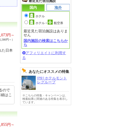
最近見た宿泊施設
国内
海外
ホテル
ホテル
+
航空券
最近見た宿泊施設はありま
,073
円～
せん
,580円～）
国内施設の検索はこちらか
ら
れた日本
アフィリエイトに利用す
る
あなたにオススメの特集
[PR] ホテルモント
レグループ
るので
詳細はこ
※こちらの特集・キャンペーンは、
検索結果に関連のある特集を表示し
ています。
,855
円～