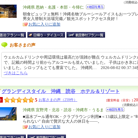
（消費税込4
エ
沖縄県 恩納・名護・本部・今帰仁
リ
朝食ビュッフェ無料！沖縄名物ブルーシールアイスもお一つプレ
特
男女入替制大浴場完備／観光スポットアクセス良好！
ア
徴
お気に入りに追加
お客さまの声
ウェルカムドリンクや周辺環境は最高だが混雑が難点 ウェルカムドリンク
で、記載の時間より前からアルコールも並んでいました。 子供はかき氷に
いました。シロップもとても豊富でした。 沖縄民… 2026-08-02 00:37:3
づきはこちら
グランディスタイル 沖縄 読谷 ホテル＆リゾート
5
20
合
お客さまの声（259件）
[最安料金（目安）]
（消費税込22
エ
沖縄県 宜野湾・北谷・読谷・沖縄市・うるま
リ
■温水プール通年OK・クラブラウンジ利用■＜13歳以上限定＞“
特
られない” 自由で贅沢な大人の休日を――。
ア
徴
お気に入りに追加