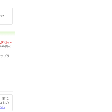
60192
,940
円～
,434円～）
トップラ
、前に
コミの
ちら