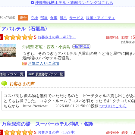
沖縄
売れ筋
ホテル・旅館ランキングはこちら
キング項目]
総合
立地
部屋
食事
風呂
サービス
設備・アメニティ
アパホテル〈石垣島〉
5
5
合
お客さまの声（417件）
[最安料金（目安）]
（消費税込5
エ
沖縄県 石垣・西表・小浜島
リ
つぎも、そのつぎもアパホテル 八重山の島々と海と星空に囲ま
特
最南端のアパホテル石垣島。
ア
徴
お気に入りに追加
お客さまの声
コスパ良し 飲み物を無料でいただけるのと、ビーチタオルの貸し出しがあ
とてもお得でした。 コネクトルームでコスパが良かったです! クチコミの
ちらから https://review.t… 2026-08-01 21:50:00投稿
つづきはこちら
万座深海の湯 スーパーホテル沖縄・名護
5
3
合
お客さまの声（1329件）
[最安料金（目安）]