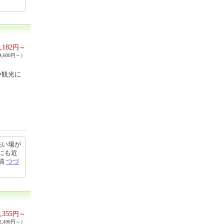
,182
円～
,600円～）
や観光に
洗い場が
にも近
投稿
つづ
,355
円～
,490円～）