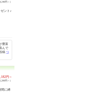
,240円～）
ゼント♪
が豊富
喜んで
4投稿
つ
,182
円～
,200円～）
時間に縛