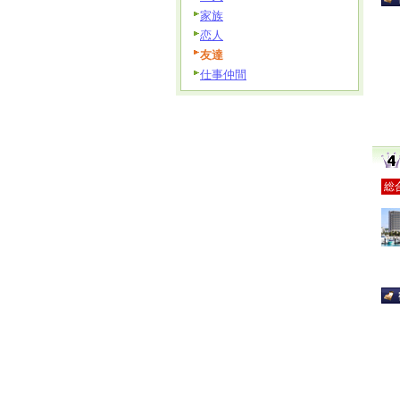
家族
恋人
友達
仕事仲間
総