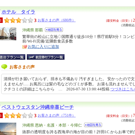
ホテル タイラ
3
2
合
お客さまの声（686件）
[最安料金（目安）]
（消費税込2
エ
沖縄県 那覇
リ
繁華街の松山に立地◇国際通り徒歩10分！県庁前駅8分！コンビ
特
前/Wi-Fi完備/近隣飲食店多数
ア
徴
お気に入りに追加
お客さまの声
清掃が行き届いておらず、排水も不備あり 汚すぎました。 安かったので
えませんが...... お風呂には髪の毛などのゴミが多数。 お湯も流れませんで
クチコミの詳細はこちらから … 2026-07-30 13:00:44投稿
つづきはこち
ベストウェスタン沖縄幸喜ビーチ
3
7
合
お客さまの声（751件）
[最安料金（目安）]
（消費税込7
エ
沖縄県 恩納・名護・本部・今帰仁
リ
抜群の透明度を誇る西海岸の海が目の前！許田I.C.からお車で約5
特