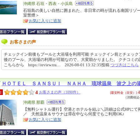
エ
沖縄県 石垣・西表・小浜島
リ
石垣島の美しい自然に囲まれた、非日常の時が流れる南国リゾ
特
室禁煙＞
ア
徴
お気に入りに追加
お客さまの声
チェックイン前後もプールと大浴場を利用可能 チェックイン前とチェック
後のプール、大浴場の利用が可能なので、大変助かりました。 クチコミの
こちらから https://review.tra… 2026-08-01 13:32:35投稿
つづきはこちら
ＨＯＴＥＬ ＳＡＮＳＵＩ ＮＡＨＡ 琉球温泉 波之上の
4
4
合
お客さまの声（1090件）
[最安料金（目安）]
（消費税込4
エ
沖縄県 那覇
リ
【無料シャトル運行】空港とホテルを結ぶ＼詳細は公式HPにて
特
／ 天然温泉＆サウナは滞在中なら何度でもご利用OK♪
ア
徴
お気に入りに追加