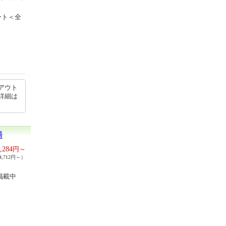
ート＜全
アウト
詳細は
湯
,284
円～
,712円～）
掲載中