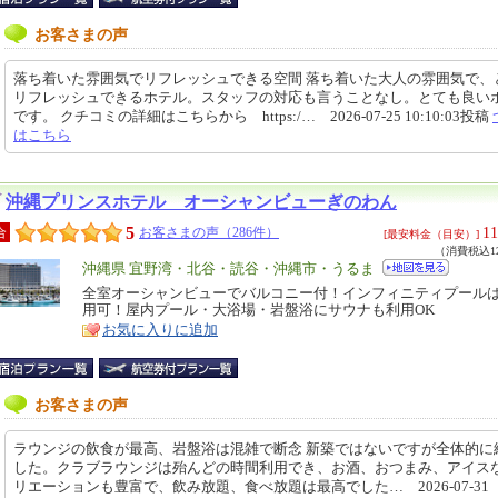
お客さまの声
落ち着いた雰囲気でリフレッシュできる空間 落ち着いた大人の雰囲気で、
リフレッシュできるホテル。スタッフの対応も言うことなし。とても良い
です。 クチコミの詳細はこちらから https:/… 2026-07-25 10:10:03投稿
はこちら
沖縄プリンスホテル オーシャンビューぎのわん
5
11
合
お客さまの声（286件）
[最安料金（目安）]
（消費税込12
エ
沖縄県 宜野湾・北谷・読谷・沖縄市・うるま
リ
全室オーシャンビューでバルコニー付！インフィニティプール
特
用可！屋内プール・大浴場・岩盤浴にサウナも利用OK
ア
徴
お気に入りに追加
お客さまの声
ラウンジの飲食が最高、岩盤浴は混雑で断念 新築ではないですが全体的に
した。クラブラウンジは殆んどの時間利用でき、お酒、おつまみ、アイス
リエーションも豊富で、飲み放題、食べ放題は最高でした… 2026-07-31