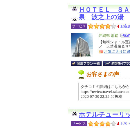
ＨＯＴＥＬ ＳＡ
泉 波之上の湯
4
サービス
お客さ
エ
沖縄県 那覇
リ
【無料シャトル運
特
／ 天然温泉＆サ
ア
徴
お気に入りに
お客さまの声
クチコミの詳細はこちらか
https://review.travel.rakute
2026-07-30 22:25:59投稿
ホテルチューリ
4
サービス
お客さ