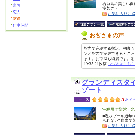
リ
石垣島の美しい自
特
家族
室禁煙＞
ア
徴
恋人
お気に入りに
友達
仕事仲間
お客さまの声
館内で完結する贅沢、朝食も
ンと館内で完結できるところ
ます。お部屋も綺麗です。朝食の
19:35:01投稿
つづきはこちら
グランディスタ
ゾート
5
サービス
お客さ
エ
沖縄県 宜野湾・
リ
■温水プール通年O
特
られない” 自由
ア
徴
お気に入りに