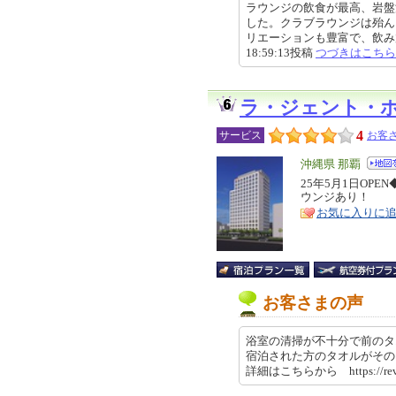
ラウンジの飲食が最高、岩盤
した。クラブラウンジは殆ん
リエーションも豊富で、飲み放題
18:59:13投稿
つづきはこちら
ラ・ジェント・
4
サービス
お客さ
エ
沖縄県 那覇
リ
25年5月1日OP
特
ウンジあり！
ア
徴
お気に入りに
お客さまの声
浴室の清掃が不十分で前のタ
宿泊された方のタオルがその
詳細はこちらから https://revi