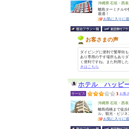
エ
沖縄県 石垣・西
リ
離島ターミナルや
特
最適！
ア
徴
お気に入りに
お客さまの声
ダイビングに便利で繁華街も
あり専用の干す場所もありダ
く便利ですね。また利用したいと思い
きはこちら
ホテル ハッピ
3
サービス
お客さ
エ
沖縄県 石垣・西
リ
離島桟橋まで徒歩
特
ル。観光・ビジネ
ア
徴
お気に入りに