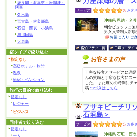
万座深海の湯 
慶良間・渡嘉敷・座間味・
阿嘉
5
サービス
お客さ
久米島
エ
沖縄県 恩納・名
宮古島・伊良部島
リ
朝食ビュッフェ無
特
石垣・西表・小浜島
男女入替制大浴場
ア
徴
与那国島
お気に入りに
大東島
宿タイプで絞り込む
お客さまの声
指定なし
高級ホテル・旅館
丁寧な接客とサービスに満足
温泉
んの笑顔と丁寧な接客にスー
民宿・ペンション
した。 また遅めの時刻にチェック
稿
つづきはこちら
旅行の目的で絞り込む
指定なし
レジャー
フサキビーチリ
ビジネス
石垣島＞
同伴者で絞り込む
5
サービス
お客さ
指定なし
エ
沖縄県 石垣・西
一人