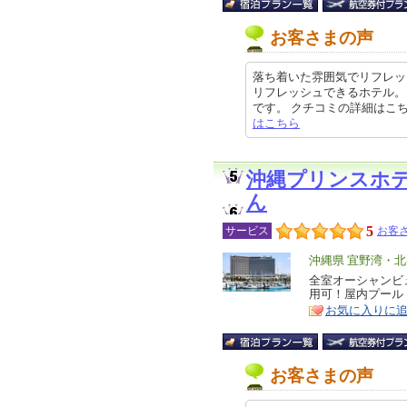
お客さまの声
落ち着いた雰囲気でリフレッ
リフレッシュできるホテル。
です。 クチコミの詳細はこちらから 
はこちら
沖縄プリンスホ
ん
5
サービス
お客さ
エ
沖縄県 宜野湾・
リ
全室オーシャンビ
特
用可！屋内プール
ア
徴
お気に入りに
お客さまの声