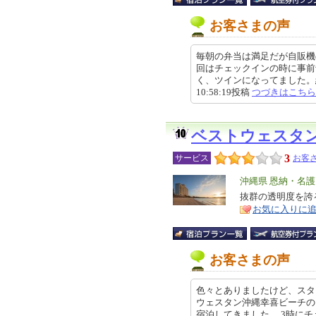
お客さまの声
毎朝の弁当は満足だが自販機
回はチェックインの時に事前
く、ツインになってました。結局
10:58:19投稿
つづきはこちら
ベストウェスタ
3
サービス
お客さ
エ
沖縄県 恩納・名
リ
抜群の透明度を誇る
特
お気に入りに
ア
徴
お客さまの声
色々とありましたけど、スタ
ウェスタン沖縄幸喜ビーチの
宿泊してきました。 3時にチェック