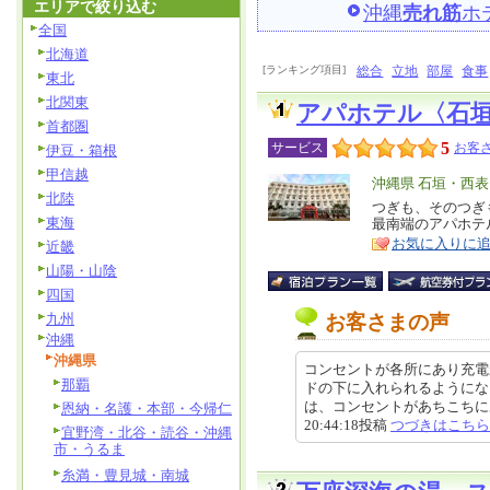
エリアで絞り込む
沖縄
売れ筋
ホ
全国
北海道
[ランキング項目]
総合
立地
部屋
食事
東北
北関東
アパホテル〈石
首都圏
5
サービス
お客さ
伊豆・箱根
甲信越
エ
沖縄県 石垣・西
北陸
リ
つぎも、そのつぎ
特
東海
最南端のアパホテ
ア
徴
お気に入りに
近畿
山陽・山陰
四国
九州
お客さまの声
沖縄
沖縄県
コンセントが各所にあり充電
那覇
ドの下に入れられるようにな
は、コンセントがあちこちにあり
恩納・名護・本部・今帰仁
20:44:18投稿
つづきはこちら
宜野湾・北谷・読谷・沖縄
市・うるま
糸満・豊見城・南城