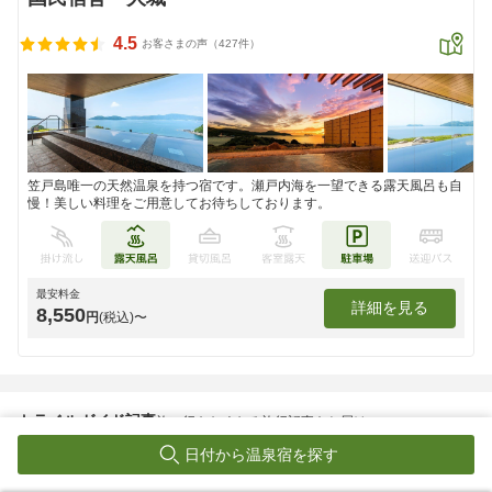
4.5
お客さまの声（427件）
笠戸島唯一の天然温泉を持つ宿です。瀬戸内海を一望できる露天風呂も自
慢！美しい料理をご用意してお待ちしております。
最安料金
詳細を見る
8,550
円
(税込)〜
トラベルガイド記事
旅に行きたくなる旅行記事をお届け
日付から温泉宿を探す