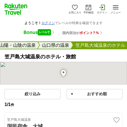
お気に入り
予約確認
ログイン
メニュー
ベル
山陽・山陰の温泉
山口県の温泉
笠戸島大城温泉のホテル
笠戸島大城温泉のホテル・旅館
絞り込み
1
/
1
件
笠戸島大城温泉
国民宿舎 大城