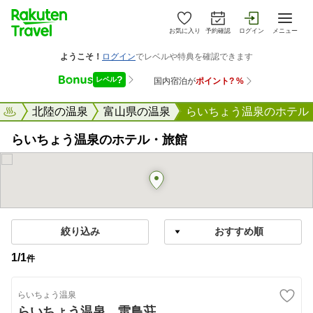
お気に入り
予約確認
ログイン
メニュー
天トラベル
北陸の温泉
富山県の温泉
らいちょう温泉のホテル
らいちょう温泉のホテル・旅館
絞り込み
1
/
1
件
らいちょう温泉
らいちょう温泉 雷鳥荘