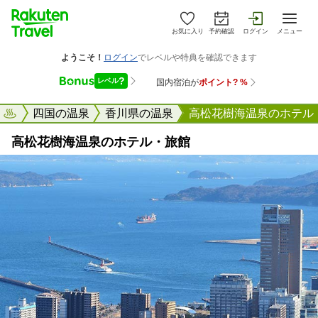
お気に入り
予約確認
ログイン
メニュー
天トラベル
四国の温泉
香川県の温泉
高松花樹海温泉のホテル
高松花樹海温泉のホテル・旅館