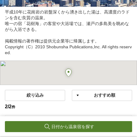
平成10年に花崗岩の岩盤深くから湧き出した湯は、高濃度のラド
ンを含む良質の温泉。
唯一の宿「花樹海」の客室や大浴場では、瀬戸の多島美を眺めな
がら入浴できる。
掲載情報の著作権は提供元企業等に帰属します。
Copyright（C）2010 Shobunsha Publications,Inc. All rights reserv
ed.
絞り込み
2
/
2
件
高松花樹海温泉
日付から温泉宿を探す
夕凪の湯 ＨＯＴＥＬ花樹海