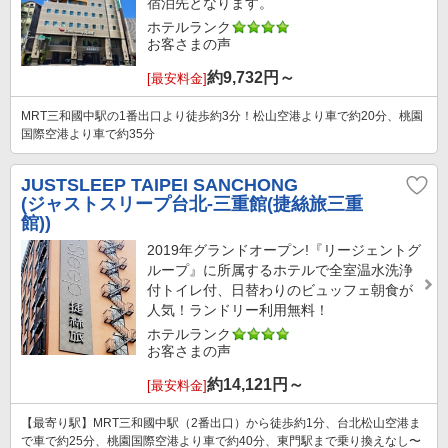
宿泊先となります。
ホテルランク
お客さまの声
約
9,732
円～
[最安料金]
MRT三和國中駅の1番出口より徒歩約3分！松山空港より車で約20分、桃園
国際空港より車で約35分
JUSTSLEEP TAIPEI SANCHONG
(ジャストスリープ台北-三重館(捷絲旅三重
館))
2019年グランドオープン!『リージェントグ
ループ』に所属するホテルで全室温水洗浄
付トイレ付、日替わりのビュッフェ朝食が
人気！ランドリー利用無料！
ホテルランク
お客さまの声
約
14,121
円～
[最安料金]
【最寄り駅】MRT三和國中駅（2番出口）から徒歩約1分、台北松山空港ま
で車で約25分、桃園国際空港より車で約40分、東門駅まで乗り換えなし〜