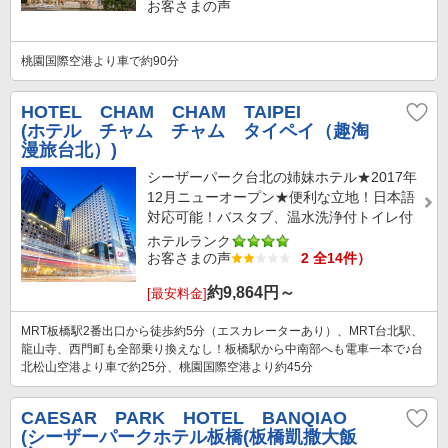
お客さまの声
桃園国際空港より車で約90分
HOTEL CHAM CHAM TAIPEI
(ホテル チャム チャム タイペイ（趣淘
漫旅台北）)
シーザーパーク台北の姉妹ホテル★2017年
12月ニューオープン★便利な立地！日本語
対応可能！バスタブ、温水洗浄付トイレ付
ホテルランク
お客さまの声
2 全14件）
約
9,864
円～
[最安料金]
MRT板橋駅2番出口から徒歩約5分（エスカレーターあり）、MRT台北駅、
龍山寺、西門町も全部乗り換えなし！板橋駅から中南部へも電車一本で♪台
北松山空港より車で約25分、桃園国際空港より約45分
CAESAR PARK HOTEL BANQIAO
(シーザーパークホテル板橋(板橋凱撒大飯