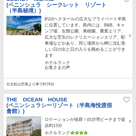
(ペニンシュラ シークレット リゾート
（半島秘境）)
約10ヘクタールの広大なプライベート半島
に位置しています。島内には、B&B、キャ
ンプ場、生態公園、果樹園、農業エリア、
広大な芝生のレクリエーションエリア、駐
車場などがあり、同じ場所から岬に沈む美
しい日の出と日の入りを眺めることができ
ます
ホテルランク
お客さまの声
台北松山空港より車で約76分
THE OCEAN HOUSE
(ペニンシュラシーリゾート（半島海悅渡假
會館）)
ロケーションが抜群！白沙湾ビーチまで徒
歩約13分
ホテルランク