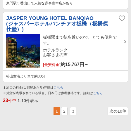
東門駅５番出口で人気な鼎泰豐本店があり
JASPER YOUNG HOTEL BANQIAO
(ジャスパーホテルバンチァオ板橋（板橋傑
仕堡）)
板橋駅まで徒歩近いので、とても便利で
す。
ホテルランク
お客さまの声
約
15,767
円～
[最安料金]
松山空港より車で約30分
１泊目の料金(１部屋あたり)詳細は
こちら
※外貨が表示されている場合、日本円は参考価格です。詳細は
こちら
23
件中
1-10件表示
1
2
3
次の10件