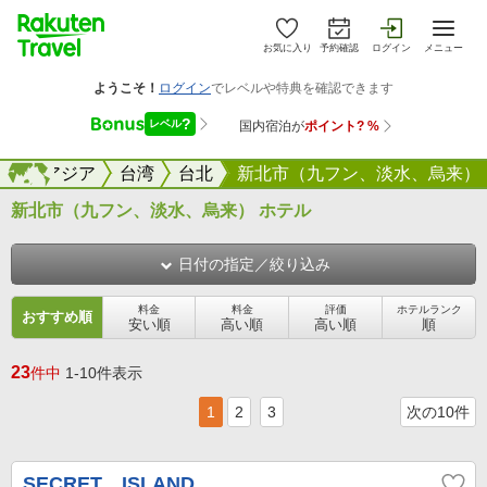
お気に入り
予約確認
ログイン
メニュー
海外
アジア
海外
台湾
台北
新北市（九フン、淡水、烏来）
新北市（九フン、淡水、烏来） ホテル
日付の指定／絞り込み
料金
料金
評価
ホテルランク
おすすめ順
安い順
高い順
高い順
順
23
件中
1-10件表示
1
2
3
次の10件
SECRET ISLAND