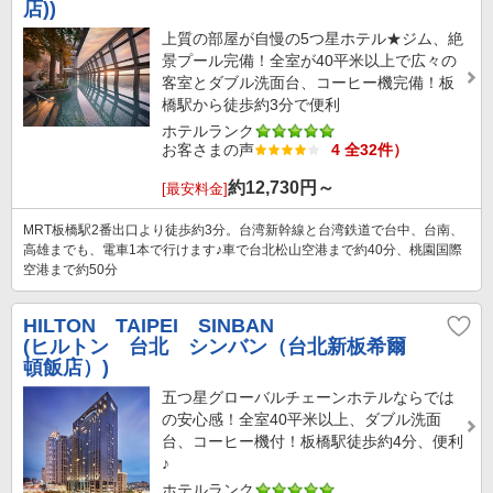
店))
上質の部屋が自慢の5つ星ホテル★ジム、絶
景プール完備！全室が40平米以上で広々の
客室とダブル洗面台、コーヒー機完備！板
橋駅から徒歩約3分で便利
ホテルランク
お客さまの声
4 全32件）
約
12,730
円～
[最安料金]
MRT板橋駅2番出口より徒歩約3分。台湾新幹線と台湾鉄道で台中、台南、
高雄までも、電車1本で行けます♪車で台北松山空港まで約40分、桃園国際
空港まで約50分
HILTON TAIPEI SINBAN
(ヒルトン 台北 シンバン（台北新板希爾
頓飯店）)
五つ星グローバルチェーンホテルならでは
の安心感！全室40平米以上、ダブル洗面
台、コーヒー機付！板橋駅徒歩約4分、便利
♪
ホテルランク