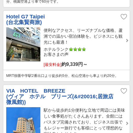
分、桃園空港より車で60分です。
Hotel G7 Taipei
(台北集賢商旅)
便利なアクセス、リーズナブルな価格、蘆
洲での温かい宿泊体験を。ビジネスにも観
光にも最適！
ホテルランク
お客さまの声
約
9,339
円～
[最安料金]
MRT徐匯中学駅2番出口より徒歩約5分、松山空港から車より約20分。
VIA HOTEL BREEZE
(ヴィア ホテル ブリーズ(&#20016;居旅店
微風館))
駅から徒歩約1分便利な立地で周辺には美味
しい食事処がたくさんあります。全館には
バスタブ完備されており、ビジネス出張で
もレジャー旅行でも客様にとって理想的な