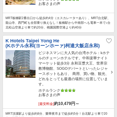
お客さまの声
MRT板橋駅2番出口から徒歩約4分（エスカレーターあり）、MRT台北駅、
龍山寺、西門町も全部乗り換えなし！板橋駅から中南部へも電車一本で♪台
北松山空港より車で約20分、桃園国際空港より約40分
K Hotels Taipei Yong He
(Kホテル永和(ヨーンホーァ)柯達大飯店永和)
ビジネスマンに大人気の台湾ホテル：kホテ
ルのチェーンホテルです。中和楽華ナイト
マーケット徒歩3分 永和豆漿大王、世界宗
教博物館、SOGOデパートといったレジャ
ースポットもあり、 商用、買い物、観光、
どれをとっても最適の場所に位置していま
す。
ホテルランク
お客さまの声
約
10,479
円～
[最安料金]
MRT頂溪駅より徒歩約8分、樂華夜市まで徒歩約5分！台北駅より車で20