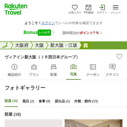
お気に入り
予約確認
ログイン
メニュー
全国
全国
大阪府
大阪
新大阪・江坂
ヴィアイン新大阪
ヴィアイン新大阪（ＪＲ西日本グループ）
写真
施設紹介
プラン
部屋
クーポン
クチコミ
フォトギャラリー
部屋 (18)
風呂 (2)
食事 (9)
貸出品 (1)
外観・館内 (13)
部屋 (18)