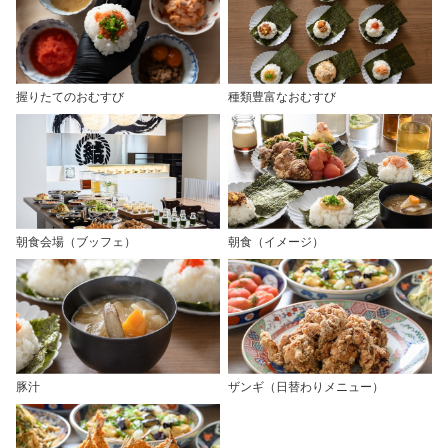
握りたてのおむすび
種類豊富なおむすび
朝食会場（ブッフェ）
朝食（イメージ）
豚汁
ザンギ（日替わりメニュー）