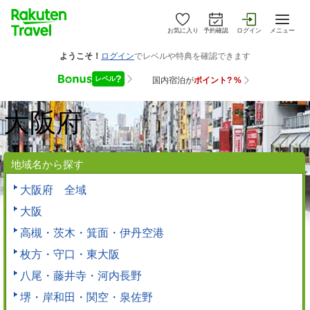
お気に入り
予約確認
ログイン
メニュー
大阪府
地域名から探す
大阪府 全域
大阪
高槻・茨木・箕面・伊丹空港
枚方・守口・東大阪
八尾・藤井寺・河内長野
堺・岸和田・関空・泉佐野