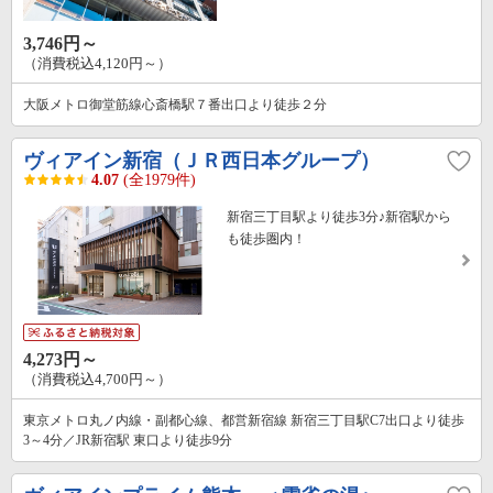
3,746円～
（消費税込4,120円～）
大阪メトロ御堂筋線心斎橋駅７番出口より徒歩２分
ヴィアイン新宿（ＪＲ西日本グループ）
4.07
(全1979件)
新宿三丁目駅より徒歩3分♪新宿駅から
も徒歩圏内！
4,273円～
（消費税込4,700円～）
東京メトロ丸ノ内線・副都心線、都営新宿線 新宿三丁目駅C7出口より徒歩
3～4分／JR新宿駅 東口より徒歩9分