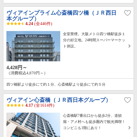
ヴィアインプライム心斎橋四ツ橋（ＪＲ西日
本グループ）
4.24
(全446件)
全室禁煙。大阪メトロ四ツ橋駅徒歩１
分の好立地。24時間スーパーマーケッ
ト併設。
4,428円～
（消費税込4,870円～）
四ツ橋駅より徒歩にて約１分、心斎橋駅より徒歩にて約５分
ヴィアイン心斎橋（ＪＲ西日本グループ）
4.17
(全1614件)
心斎橋駅7番出口から徒歩2分、道頓
堀・アメ村へも徒歩圏内で観光満喫！
コンビニも1階にあり！