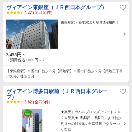
ヴィアイン東銀座（ＪＲ西日本グループ）
4.27
(全2161件)
東銀座駅・築地駅より徒歩3分圏内！
3,455円～
（消費税込3,800円～）
【東銀座駅】５番出口徒歩３分【築地駅】２番出口徒歩２分【築地三丁目
バス停】徒歩１分
ヴィアイン博多口駅前（ＪＲ西日本グルー
プ）
3.82
(全723件)
★楽天トラベルブロンズアワード２０
２０受賞★ 博多駅「博多口」より徒歩
約３分の好立地 / 全室禁煙でクリーン
な客室