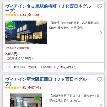
ヴィアイン名古屋駅前椿町（ＪＲ西日本グル
ープ）
4.33
(全1370件)
【駅近】2018年8月開業。名古屋駅太閤
口から徒歩4分。全室禁煙。
2,855円～
（消費税込3,140円～）
ＪＲ 名古屋駅 太閤通口（新幹線口）より徒歩約４分
ヴィアイン新大阪正面口（ＪＲ西日本グルー
プ）
4.23
(全679件)
【JR新大阪駅正面口】より徒歩3分！抜
群の立地と館内コンビニ！