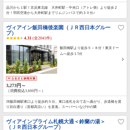
品川から１駅！京浜東北線 大井町駅・中央口（アトレ側）より徒歩２
分！羽田空港から大井町駅までリムジンバスで約３０分♪
ヴィアイン飯田橋後楽園（ＪＲ西日本グルー
プ）
4.31
(全2041件)
飯田橋駅より徒歩５～８分！東京ドー
ムへ徒歩１5分
3,273円～
（消費税込3,600円～）
JR飯田橋駅東口より徒歩約５分。東口改札を出て左へ曲がり、歩道橋を渡
り目白通り（首都高沿い）を直進。スーパーいなげやの隣
ヴィアインプライム札幌大通＜鈴蘭の湯＞
（ＪＲ西日本グループ）