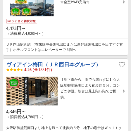
☆全室Wi-Fi完備☆
4,473円～
（消費税込4,920円～）
ＪＲ岡山駅直結 （在来線中央改札出口または新幹線改札出口を出てすぐ右
手）ホテルフロントはエレベーターで５階へ
ヴィアイン梅田（ＪＲ西日本グループ）
4.26
(全1531件)
【地下街から、雨でも濡れずに】☆大
阪駅御堂筋南口より徒歩約５分。コン
ビニ併設。朝食は最上階12階でご提
供。
4,346円～
（消費税込4,780円～）
大阪駅御堂筋南口より地上を通って徒歩約５分 地下の場合はＷｈｉｔｙ