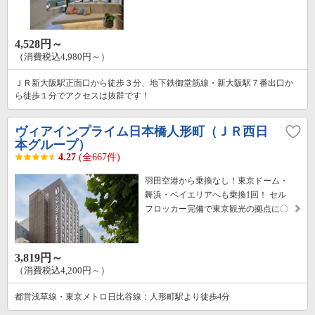
4,528円～
（消費税込4,980円～）
ＪＲ新大阪駅正面口から徒歩３分、地下鉄御堂筋線・新大阪駅７番出口か
ら徒歩１分でアクセスは抜群です！
ヴィアインプライム日本橋人形町（ＪＲ西日
本グループ）
4.27
(全667件)
羽田空港から乗換なし！東京ドーム・
舞浜・ベイエリアへも乗換1回！ セル
フロッカー完備で東京観光の拠点に〇
3,819円～
（消費税込4,200円～）
都営浅草線・東京メトロ日比谷線：人形町駅より徒歩4分