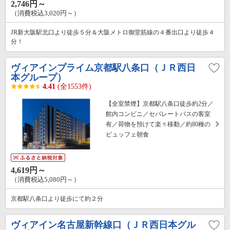
2,746円～
（消費税込3,020円～）
JR新大阪駅北口より徒歩５分＆大阪メトロ御堂筋線の４番出口より徒歩４
分！
ヴィアインプライム京都駅八条口（ＪＲ西日
本グループ）
4.41
(全1553件)
【全室禁煙】京都駅八条口徒歩約2分／
館内コンビニ／セパレートバスの客室
有／荷物を預けて楽々移動／約80種の
ビュッフェ朝食
4,619円～
（消費税込5,080円～）
京都駅八条口より徒歩にて約２分
ヴィアイン名古屋新幹線口（ＪＲ西日本グル