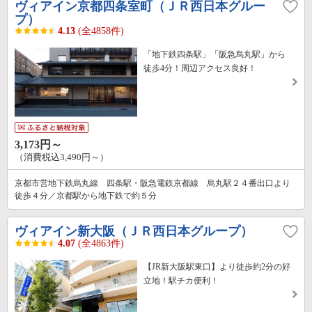
ヴィアイン京都四条室町（ＪＲ西日本グルー
プ）
4.13
(全4858件)
「地下鉄四条駅」「阪急烏丸駅」から
徒歩4分！周辺アクセス良好！
3,173円～
（消費税込3,490円～）
京都市営地下鉄烏丸線 四条駅・阪急電鉄京都線 烏丸駅２４番出口より
徒歩４分／京都駅から地下鉄で約５分
ヴィアイン新大阪（ＪＲ西日本グループ）
4.07
(全4863件)
【JR新大阪駅東口】より徒歩約2分の好
立地！駅チカ便利！