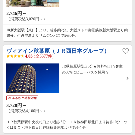
2,746円～
（消費税込3,020円～）
JR新大阪駅【東口】より、徒歩約2分。大阪メトロ御堂筋線新大阪駅より約
10分。伊丹空港よりリムジンバスで約30分。
ヴィアイン秋葉原（ＪＲ西日本グループ）
4.03
(全3377件)
JR秋葉原駅徒歩5分★無料WIFI☆客室
の80%にビューバスを採用☆
3,728円～
（消費税込4,100円～）
ＪＲ秋葉原駅中央改札口より徒歩5分 ＪＲ線神田駅北口より徒歩10分 つ
くばＥＸ・地下鉄日比谷線秋葉原駅より徒歩４分