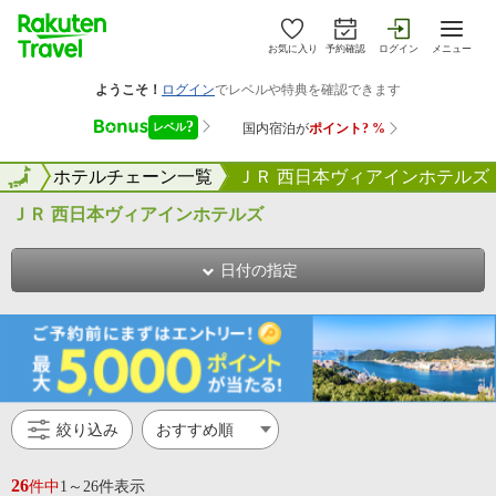
お気に入り
予約確認
ログイン
メニュー
ップ
全国
ホテルチェーン一覧
ＪＲ 西日本ヴィアインホテルズ
ＪＲ 西日本ヴィアインホテルズ
日付の指定
絞り込み
26
件中
1～26件表示