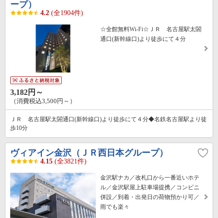
ープ）
4.2
(全1904件)
☆全館無料Wi-Fi☆ＪＲ 名古屋駅太閤
通口(新幹線口)より徒歩にて４分
3,182円～
（消費税込3,500円～）
ＪＲ 名古屋駅太閤通口(新幹線口)より徒歩にて４分◆名鉄名古屋駅より徒
歩10分
ヴィアイン金沢（ＪＲ西日本グループ）
4.15
(全3821件)
金沢駅ナカ／改札口から一番近いホテ
ル／金沢駅屋上駐車場提携／コンビニ
併設／到着・出発日の荷物預かり可／
雨でも楽々