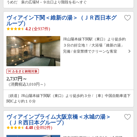
うめだ 泉の広場M－９出口より階段を右へすぐ
ヴィアイン下関＜維新の湯＞（ＪＲ西日本グ
ループ）
4.2
(全937件)
JR山陽本線下関駅（東口）より徒歩約
３分の好立地！ / 大浴場「維新の湯」
完備 / 全室禁煙でクリーンな客室
2,737円～
（消費税込3,010円～）
［鉄道］JR山陽本線下関駅（東口）より徒歩約３分 / ［車］中国自動車道下
関ICより約１０分
ヴィアインプライム大阪京橋＜水城の湯＞
（ＪＲ西日本グループ）
4.48
(全892件)