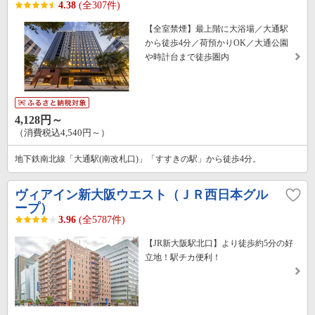
4.38
(全307件)
【全室禁煙】最上階に大浴場／大通駅
から徒歩4分／荷預かりOK／大通公園
や時計台まで徒歩圏内
4,128円～
（消費税込4,540円～）
地下鉄南北線「大通駅(南改札口)」「すすきの駅」から徒歩4分。
ヴィアイン新大阪ウエスト（ＪＲ西日本グル
ープ）
3.96
(全5787件)
【JR新大阪駅北口】より徒歩約5分の好
立地！駅チカ便利！