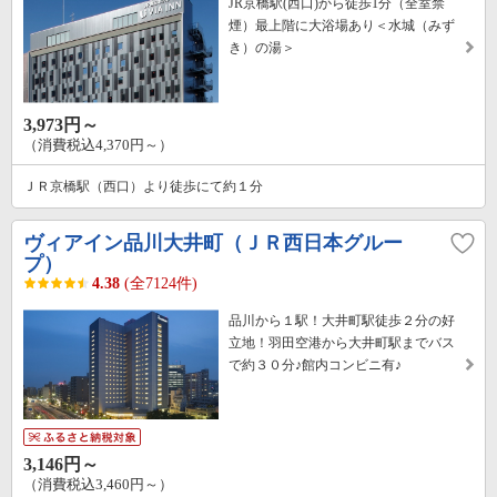
JR京橋駅(西口)から徒歩1分（全室禁
煙）最上階に大浴場あり＜水城（みず
き）の湯＞
3,973円～
（消費税込4,370円～）
ＪＲ京橋駅（西口）より徒歩にて約１分
ヴィアイン品川大井町（ＪＲ西日本グルー
プ）
4.38
(全7124件)
品川から１駅！大井町駅徒歩２分の好
立地！羽田空港から大井町駅までバス
で約３０分♪館内コンビニ有♪
3,146円～
（消費税込3,460円～）