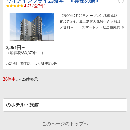
ヴィアインプライム熊本 ＜雲雀の湯＞
4.57
(全7件)
【2026年7月22日オープン】JR熊本駅
徒歩約5分／最上階露天風呂付き大浴場
／無料Wi‐Fi・スマートテレビ全室完備
3,064円～
（消費税込3,370円～）
JR九州「熊本駅」より徒歩約5分
26
件中
1～26件表示
のホテル・旅館
このページのトップへ