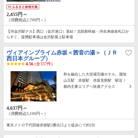
2,455円～
（消費税込2,700円～）
【JR金沢駅ナカ】西口（金沢港口）直結！北陸新幹線・JR在来線改札口か
らすぐ。提携駐車場は金沢駅屋上駐車場
ヴィアインプライム赤坂＜茜音の湯＞（ＪＲ
西日本グループ）
4.56
(全337件)
和を融合した大浴場完備ホテル。溜池
山王駅 赤坂駅 赤坂見附駅 駅近！
都内主要エリアへ快適アクセス
4,637円～
（消費税込5,100円～）
東京メトロ千代田線赤坂駅2番出口より徒歩にて約2分