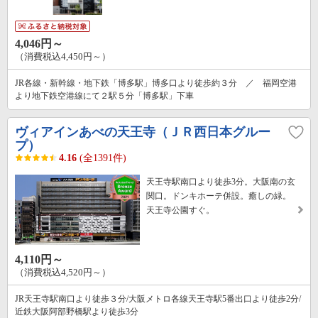
4,046円～
（消費税込4,450円～）
JR各線・新幹線・地下鉄「博多駅」博多口より徒歩約３分 ／ 福岡空港
より地下鉄空港線にて２駅５分「博多駅」下車
ヴィアインあべの天王寺（ＪＲ西日本グルー
プ）
4.16
(全1391件)
天王寺駅南口より徒歩3分。大阪南の玄
関口。ドンキホーテ併設。癒しの緑。
天王寺公園すぐ。
4,110円～
（消費税込4,520円～）
JR天王寺駅南口より徒歩３分/大阪メトロ各線天王寺駅5番出口より徒歩2分/
近鉄大阪阿部野橋駅より徒歩3分