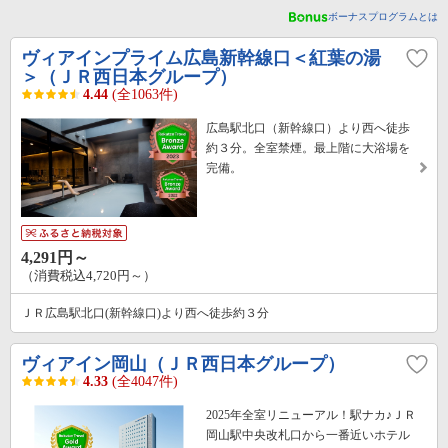
ボーナスプログラムとは
ヴィアインプライム広島新幹線口＜紅葉の湯
＞（ＪＲ西日本グループ）
4.44
(全1063件)
広島駅北口（新幹線口）より西へ徒歩
約３分。全室禁煙。最上階に大浴場を
完備。
4,291円～
（消費税込4,720円～）
ＪＲ広島駅北口(新幹線口)より西へ徒歩約３分
ヴィアイン岡山（ＪＲ西日本グループ）
4.33
(全4047件)
2025年全室リニューアル！駅ナカ♪ＪＲ
岡山駅中央改札口から一番近いホテル