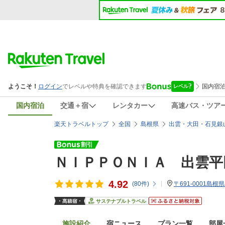
国内宿泊
交通＋宿
レンタカー
高速バス・ツア
楽天トラベルトップ
全国
島根県
出雲・大田・石見銀
ＮＩＰＰＯＮＩＡ 出雲平
4.92
(
80
件)
〒691-0001島根
サステナブルトラベル
施設紹介
宿ニュース
プラン一覧
部屋