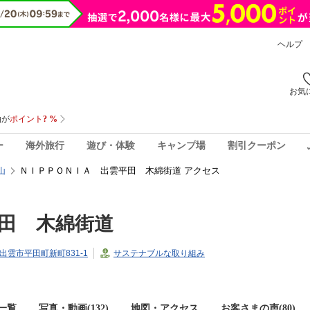
ヘルプ
お気
ー
海外旅行
遊び・体験
キャンプ場
割引クーポン
ＮＩＰＰＯＮＩＡ 出雲平田 木綿街道 アクセス
山
田 木綿街道
県出雲市平田町新町831-1
サステナブルな取り組み
一覧
写真・動画(132)
地図・アクセス
お客さまの声(
80
)