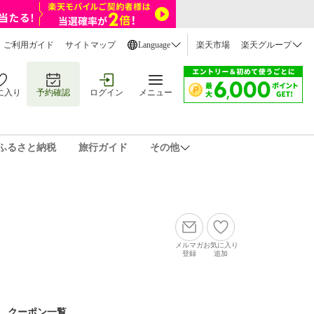
ご利用ガイド
サイトマップ
Language
楽天市場
楽天グループ
に入り
予約確認
ログイン
メニュー
ふるさと納税
旅行ガイド
その他
メルマガ
お気に入り
登録
追加
クーポン一覧