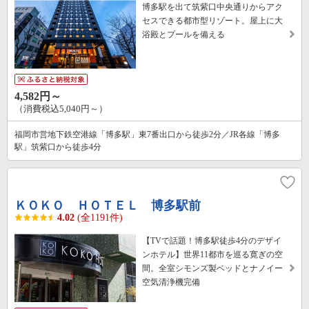
博多駅を出て筑紫口中央通りからアク
セスできる都市型リゾート。屋上に大
浴殿とプールを備える
4,582円～
（消費税込5,040円～）
福岡市営地下鉄空港線「博多駅」東7番出口から徒歩2分／JR各線「博多
駅」筑紫口から徒歩4分
ＫＯＫＯ ＨＯＴＥＬ 博多駅前
4.02
(全1191件)
【TVで話題！博多駅徒歩4分のデザイ
ンホテル】世界11都市を巡る寛ぎの空
間。全室シモンズ製ベッドとナノイー
空気清浄機完備