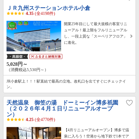
ＪＲ九州ステーションホテル小倉
4.35
(全4198件)
開業25年目にして最大規模の客室リニ
ューアル！最上階をフルリニューアル
し、一段上質な「スーペリアフロア」
に進化。
5,028円～
（消費税込5,530円～）
JR小倉駅上！！！駅直結で最高の立地。改札口を出てすぐにチェックイ
ン。
天然温泉 御笠の湯 ドーミーイン博多祇園
（２０２６年４月１日リニューアルオープ
ン）
4.25
(全4770件)
【4月リニューアルオープン】博多で温
泉に入ろう！空港から地下鉄で1本でア