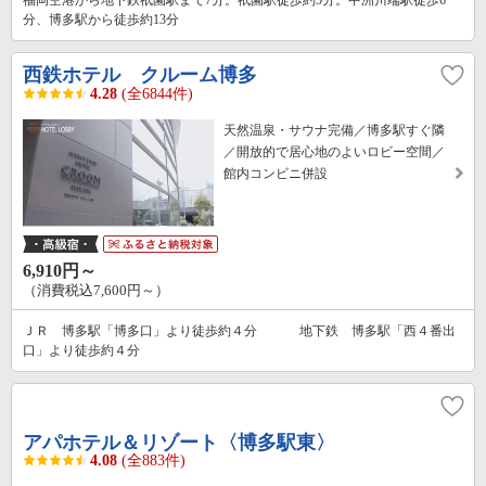
分、博多駅から徒歩約13分
西鉄ホテル クルーム博多
4.28
(全6844件)
天然温泉・サウナ完備／博多駅すぐ隣
／開放的で居心地のよいロビー空間／
館内コンビニ併設
6,910円～
（消費税込7,600円～）
ＪＲ 博多駅「博多口」より徒歩約４分 地下鉄 博多駅「西４番出
口」より徒歩約４分
アパホテル＆リゾート〈博多駅東〉
4.08
(全883件)