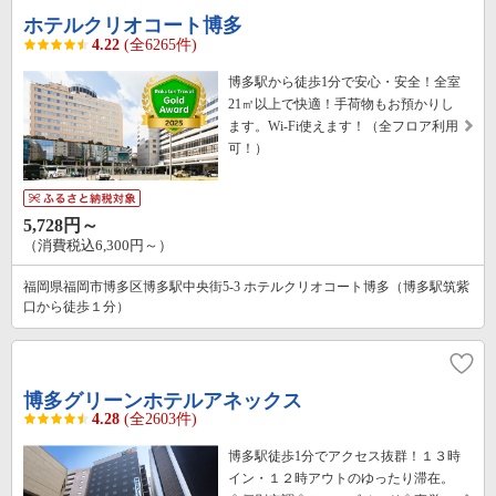
ホテルクリオコート博多
4.22
(全6265件)
博多駅から徒歩1分で安心・安全！全室
21㎡以上で快適！手荷物もお預かりし
ます。Wi-Fi使えます！（全フロア利用
可！）
5,728円～
（消費税込6,300円～）
福岡県福岡市博多区博多駅中央街5-3 ホテルクリオコート博多（博多駅筑紫
口から徒歩１分）
博多グリーンホテルアネックス
4.28
(全2603件)
博多駅徒歩1分でアクセス抜群！１３時
イン・１２時アウトのゆったり滞在。