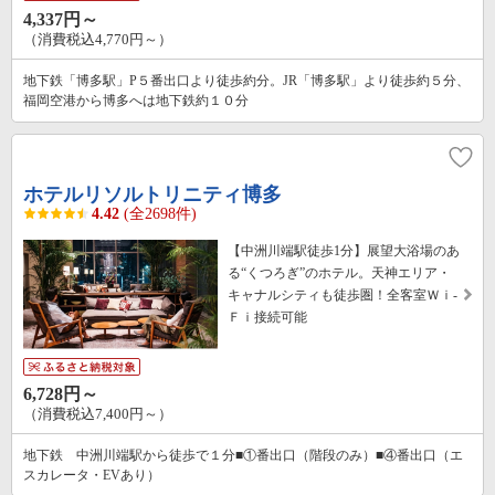
4,337円～
（消費税込4,770円～）
地下鉄「博多駅」P５番出口より徒歩約分。JR「博多駅」より徒歩約５分、
福岡空港から博多へは地下鉄約１０分
ホテルリソルトリニティ博多
4.42
(全2698件)
【中洲川端駅徒歩1分】展望大浴場のあ
る“くつろぎ”のホテル。天神エリア・
キャナルシティも徒歩圏！全客室Ｗｉ-
Ｆｉ接続可能
6,728円～
（消費税込7,400円～）
地下鉄 中洲川端駅から徒歩で１分■①番出口（階段のみ）■④番出口（エ
スカレータ・EVあり）