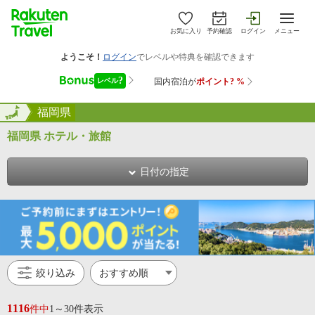
お気に入り
予約確認
ログイン
メニュー
全国
全国
福岡県
福岡県 ホテル・旅館
日付の指定
絞り込み
1116
件中
1～30件表示