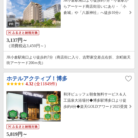
JR小倉駅南口より徒歩約7分・小倉駅か
らアーケード商店街沿いにあり・「小
倉城」や「八坂神社」へ徒歩10分♪
3,137円～
（消費税込3,450円～）
JR小倉駅南口より徒歩約7分（商店街に入り、吉野家交差点右折、京町銀天
街アーケード200ｍ先）
ホテルアクティブ！博多
4.32
(全11849件)
和洋ビュッフェ朝食無料サービス＆人
工温泉大浴場付◆博多駅博多口より徒
歩約4分◆楽天GOLDアワード2025受賞
5,819円～