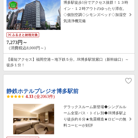
博多駅徒歩1分でアクセス抜群！１３時
イン・１２時アウトのゆったり滞在。
◇個別空調◇シモンズベッド◇加湿空
気清浄機完備
7,273円～
（消費税込8,000円～）
【最短アクセス】福岡空港～地下鉄５分。JR博多駅筑紫口（新幹線口）～
徒歩１分！
静鉄ホテルプレジオ博多駅前
4.33
(全2063件)
デラックスルーム新登場◆シングルル
ーム全室バス・トイレ別◆JR博多駅よ
り徒歩約６分★免震構造★ロビーの無
料コーヒーが好評