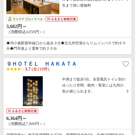
生まで添い寝無料
サステナブルトラベル
3,682円～
（消費税込4,050円～）
◆JR小倉駅新幹線口から徒歩３分◆北九州空港からリムジンバスで約６０
分◆門司港より電車で約２０分
９ＨＯＴＥＬ ＨＡＫＡＴＡ
3.7
(全210件)
中洲まで徒歩5分。全室風呂トイレ別の
ゆったり空間。館内・客室には九州の
色が感じられます。
6,364円～
（消費税込7,000円～）
福岡空港から地下鉄祇園駅まで7分。祇園駅徒歩約5分。中洲川端駅徒歩6