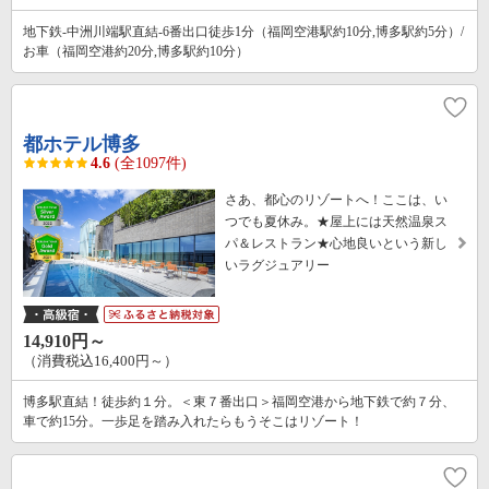
地下鉄-中洲川端駅直結-6番出口徒歩1分（福岡空港駅約10分,博多駅約5分）/
お車（福岡空港約20分,博多駅約10分）
都ホテル博多
4.6
(全1097件)
さあ、都心のリゾートへ！ここは、い
つでも夏休み。★屋上には天然温泉ス
パ＆レストラン★心地良いという新し
いラグジュアリー
14,910円～
（消費税込16,400円～）
博多駅直結！徒歩約１分。＜東７番出口＞福岡空港から地下鉄で約７分、
車で約15分。一歩足を踏み入れたらもうそこはリゾート！