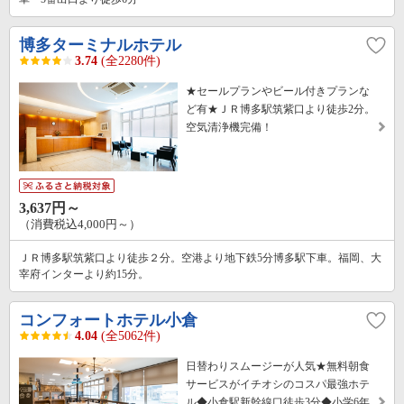
博多ターミナルホテル
3.74
(全2280件)
★セールプランやビール付きプランな
ど有★ＪＲ博多駅筑紫口より徒歩2分。
空気清浄機完備！
3,637円～
（消費税込4,000円～）
ＪＲ博多駅筑紫口より徒歩２分。空港より地下鉄5分博多駅下車。福岡、大
宰府インターより約15分。
コンフォートホテル小倉
4.04
(全5062件)
日替わりスムージーが人気★無料朝食
サービスがイチオシのコスパ最強ホテ
ル◆小倉駅新幹線口徒歩3分◆小学6年