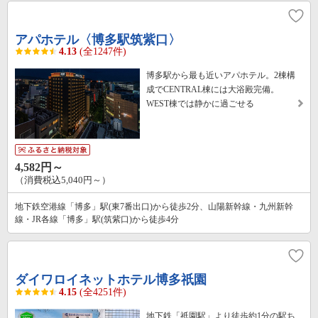
アパホテル〈博多駅筑紫口〉
4.13
(全1247件)
博多駅から最も近いアパホテル。2棟構
成でCENTRAL棟には大浴殿完備。
WEST棟では静かに過ごせる
4,582円～
（消費税込5,040円～）
地下鉄空港線「博多」駅(東7番出口)から徒歩2分、山陽新幹線・九州新幹
線・JR各線「博多」駅(筑紫口)から徒歩4分
ダイワロイネットホテル博多祇園
4.15
(全4251件)
地下鉄「祇園駅」より徒歩約1分の駅ち