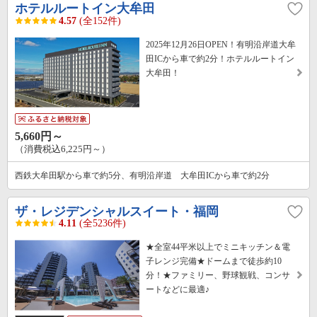
ホテルルートイン大牟田
4.57
(全152件)
2025年12月26日OPEN！有明沿岸道大牟
田ICから車で約2分！ホテルルートイン
大牟田！
5,660円～
（消費税込6,225円～）
西鉄大牟田駅から車で約5分、有明沿岸道 大牟田ICから車で約2分
ザ・レジデンシャルスイート・福岡
4.11
(全5236件)
★全室44平米以上でミニキッチン＆電
子レンジ完備★ドームまで徒歩約10
分！★ファミリー、野球観戦、コンサ
ートなどに最適♪