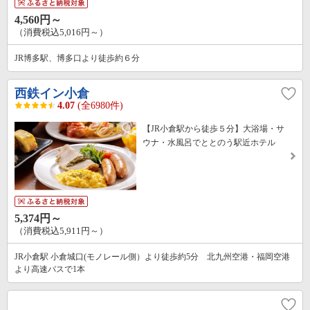
4,560円～
（消費税込5,016円～）
JR博多駅、博多口より徒歩約６分
西鉄イン小倉
4.07
(全6980件)
【JR小倉駅から徒歩５分】大浴場・サ
ウナ・水風呂でととのう駅近ホテル
5,374円～
（消費税込5,911円～）
JR小倉駅 小倉城口(モノレール側）より徒歩約5分 北九州空港・福岡空港
より高速バスで1本