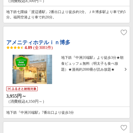
（消費税込8,500円～）
地下鉄七隈線「渡辺通駅」2番出口より徒歩約1分。ＪＲ博多駅より車で約5
分。福岡空港より車で約20分。
アメニティホテルｉｎ博多
4.09
(全3081件)
地下鉄『中洲川端駅』より徒歩3分★朝
食ビュッフェ無料（明太子も食べ放
題）★漫画約2000冊が読み放題★
3,955円～
（消費税込4,350円～）
地下鉄『中洲川端駅』7番出口より徒歩3分