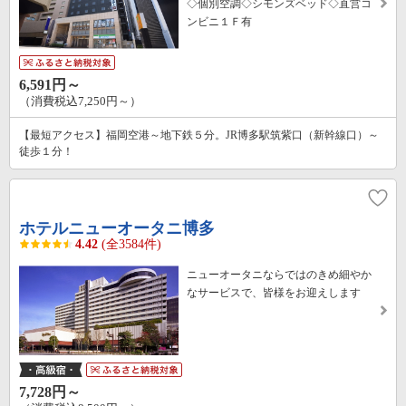
◇個別空調◇シモンズベッド◇直営コ
ンビニ１Ｆ有
6,591円～
（消費税込7,250円～）
【最短アクセス】福岡空港～地下鉄５分。JR博多駅筑紫口（新幹線口）～
徒歩１分！
ホテルニューオータニ博多
4.42
(全3584件)
ニューオータニならではのきめ細やか
なサービスで、皆様をお迎えします
7,728円～