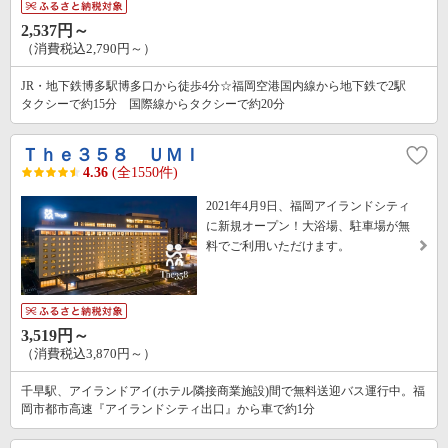
2,537円～
（消費税込2,790円～）
JR・地下鉄博多駅博多口から徒歩4分☆福岡空港国内線から地下鉄で2駅
タクシーで約15分 国際線からタクシーで約20分
Ｔｈｅ３５８ ＵＭＩ
4.36
(全1550件)
2021年4月9日、福岡アイランドシティ
に新規オープン！大浴場、駐車場が無
料でご利用いただけます。
3,519円～
（消費税込3,870円～）
千早駅、アイランドアイ(ホテル隣接商業施設)間で無料送迎バス運行中。福
岡市都市高速『アイランドシティ出口』から車で約1分