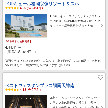
メルキュール福岡宗像リゾート＆スパ
4.26
(全2881件)
■『苺』をテーマにしたサステナブルフ
ェア開催～5/31迄■ 地元素材を使ったビ
ュッフェと露天風呂付温泉が人気
4,443円～
（消費税込4,887円～）
福岡空港よりお車で約60分 古賀ICより車で約40分 JR東郷駅より無料送
迎バス運行中 席数に限りがございます（要予約）
ベストウェスタンプラス福岡天神南
4.18
(全773件)
九州初、ベストウェスタンプラスでワ
ンランク上の快適なご滞在を。天神も
中洲も徒歩圏内。ビジネスや旅行に最