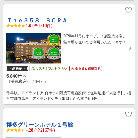
Ｔｈｅ３５８ ＳＯＲＡ
4.6
(全1510件)
2020年11月にオープン！展望大浴場、
駐車場が無料でご利用いただけます！
サステナブルトラベル
6,840円～
（消費税込7,524円～）
千早駅、アイランドアイ(ホテル隣接商業施設)間で無料送迎バス運行中。福
岡市都市高速『アイランドシティ出口』から車で約1分
博多グリーンホテル１号館
4.28
(全2167件)