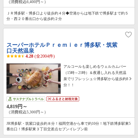
（消費税込6,400円～）
ＪＲ博多駅・博多口より徒歩約４分◆空港からは地下鉄で博多駅まで約５
分・西２０番出口から徒歩約２分
スーパーホテルＰｒｅｍｉｅｒ博多駅・筑紫
口天然温泉
4.28
(全2004件)
アルコールも楽しめるウェルカムバー
（15時～21時）＆夜通し入れる天然温
泉でリフレッシュ☆博多駅から徒歩約8
分！！
サステナブルトラベル
4,819円～
（消費税込5,300円～）
JR博多駅・筑紫口徒歩約８分！福岡空港から車で約10分！地下鉄博多駅東5
番出口！博多駅東３丁目交差点セブンイレブン前