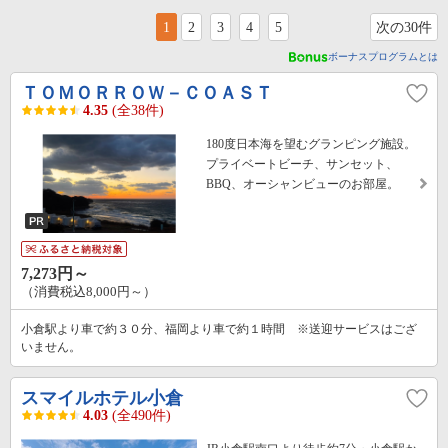
1
2
3
4
5
次の30件
ボーナスプログラムとは
ＴＯＭＯＲＲＯＷ－ＣＯＡＳＴ
4.35
(全38件)
180度日本海を望むグランピング施設。
プライベートビーチ、サンセット、
BBQ、オーシャンビューのお部屋。
7,273円～
（消費税込8,000円～）
小倉駅より車で約３０分、福岡より車で約１時間 ※送迎サービスはござ
いません。
スマイルホテル小倉
4.03
(全490件)