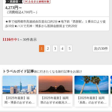
4,273円～
（消費税込4,700円～）
★車で福岡都市高速経由百道出口約2分★地下鉄『西新駅』１番出口より徒
歩10分★バスで天神・博多から医師会館前まで約20分
1116
件中
1～30件表示
1
2
3
4
5
次の30件
トラベルガイド記事
旅に行きたくなる旅行記事をお届け
【2025年最新】福
【2025年最新】福岡
【2025年最新】福岡
岡・博多のおすすめ観
県のおすすめ観光スポ
「糸島」のおすすめ観
光スポット26選！太
ット20！人気観光地
光・グルメ・インスタ
宰府・糸島まで網羅
から穴場まで厳選
映えスポット