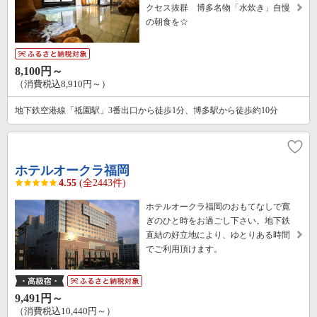
クセス抜群 博多名物「水炊き」自慢
の朝食を☆
8,100円～
（消費税込8,910円～）
地下鉄空港線「祗園駅」3番出口から徒歩1分、博多駅から徒歩約10分
ホテルオークラ福岡
4.55
(全2443件)
ホテルオークラ福岡のおもてなしで寛
ぎのひと時をお過ごし下さい。地下鉄
直結の好立地により、ゆとりある時間
でご利用頂けます。
9,491円～
（消費税込10,440円～）