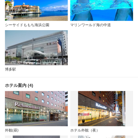
シーサイドももち海浜公園
マリンワールド海の中道
博多駅
ホテル案内 (4)
外観(昼)
ホテル外観（夜）