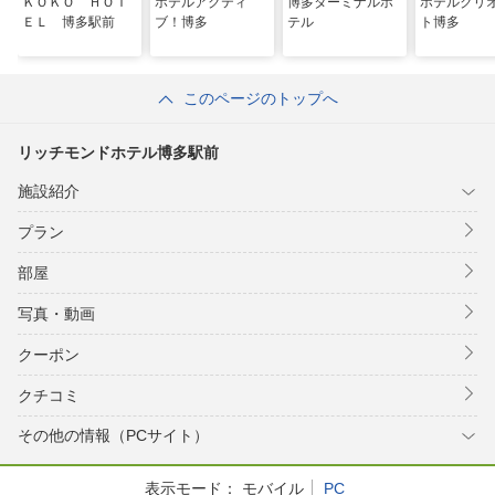
ＫＯＫＯ ＨＯＴ
ホテルアクティ
博多ターミナルホ
ホテルクリ
ＥＬ 博多駅前
ブ！博多
テル
ト博多
このページのトップへ
リッチモンドホテル博多駅前
施設紹介
プラン
部屋
写真・動画
クーポン
クチコミ
その他の情報（PCサイト）
表示モード：
モバイル
PC