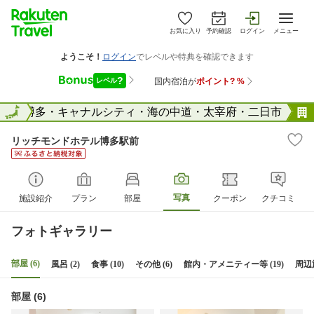
お気に入り
予約確認
ログイン
メニュー
県
全国
博多・キャナルシティ・海の中道・太宰府・二日市
リッチモンドホテル博多駅前
写真
施設紹介
プラン
部屋
クーポン
クチコミ
フォトギャラリー
部屋 (6)
風呂 (2)
食事 (10)
その他 (6)
館内・アメニティー等 (19)
周辺施
部屋 (6)