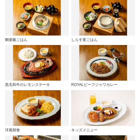
鯛釜飯ごはん
しらす釜ごはん
黒毛和牛のレモンステーキ
ROYALビーフジャワカレー
洋風朝食
キッズメニュー