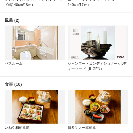
ド幅140cm/18㎡）
140cm/17㎡）
風呂 (2)
バスルーム
シャンプー・コンディショナー･ボデ
ィーソープ（IUGEN）
食事 (10)
いねや和朝食膳
博多明太一本朝食