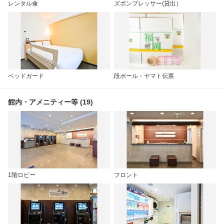
レンタル傘
ズボンプレッサー(貸出）
ベッドガード
段ボール・ヤマト伝票
館内・アメニティー等 (19)
1階ロビー
フロント