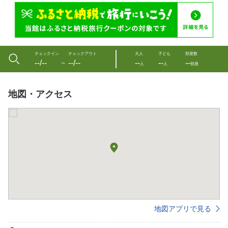
チェックイン
チェックアウト
大人
子ども
部屋数
--/--
--/--
--
--
--
〜
人
人
部屋
地図・アクセス
地図アプリで見る