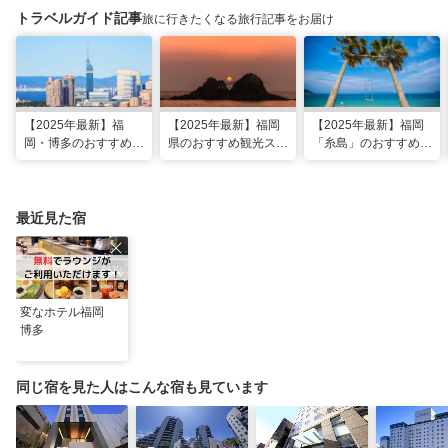
トラベルガイド記事
旅に行きたくなる旅行記事をお届け
【2025年最新】福
【2025年最新】福岡
【2025年最新】福岡
岡・博多のおすすめ観
県のおすすめ観光スポ
「糸島」のおすすめ観
光スポット26選！太
ット20！人気観光地
光・グルメ・インスタ
宰府・糸島まで網羅
から穴場まで厳選
映えスポット
最近見た宿
変なホテル福岡
博多
同じ宿を見た人はこんな宿も見ています