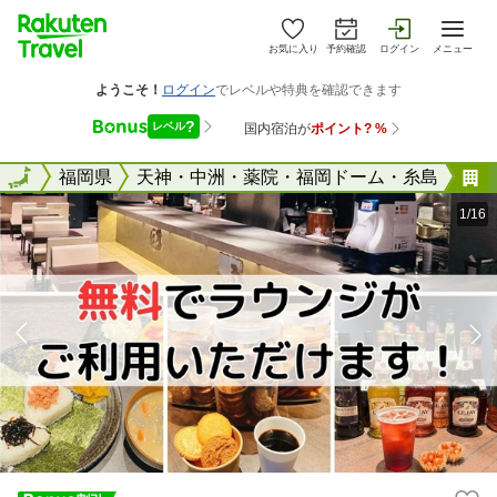
お気に入り
予約確認
ログイン
メニュー
全国
全国
福岡県
天神・中洲・薬院・福岡ドーム・糸島
1/16