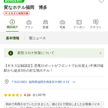
変なホテル福岡 博多
施設紹介
プラン
部屋
写真
クーポン
クチコミ
基本情報
宿ニュース
新型コロナ対策について
【ギネス記録認定】恐竜ロボットがフロントでお出迎え♪中洲川端
駅から徒歩3分の好立地ホテル！
〒810-0801 福岡県福岡市博多区中洲5-4-19
4.16
全1,067件
初めて利用させていただきました。娘と2人で宿泊しましたが朝食バイキ