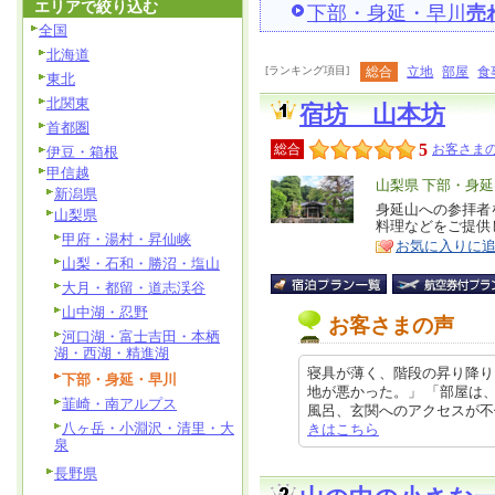
エリアで絞り込む
下部・身延・早川
売
全国
北海道
[ランキング項目]
総合
立地
部屋
食
東北
北関東
宿坊 山本坊
首都圏
5
総合
お客さまの
伊豆・箱根
甲信越
エ
山梨県 下部・身
新潟県
リ
身延山への参拝者
特
山梨県
料理などをご提供
ア
徴
甲府・湯村・昇仙峡
お気に入りに
山梨・石和・勝沼・塩山
大月・都留・道志渓谷
山中湖・忍野
お客さまの声
河口湖・富士吉田・本栖
湖・西湖・精進湖
寝具が薄く、階段の昇り降り
下部・身延・早川
地が悪かった。」 「部屋は
韮崎・南アルプス
風呂、玄関へのアクセスが不便でした
八ヶ岳・小淵沢・清里・大
きはこちら
泉
長野県