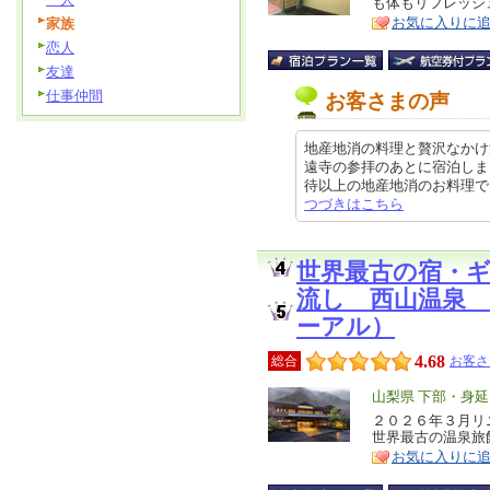
も体もリフレッシ
ア
徴
お気に入りに
家族
恋人
友達
仕事仲間
お客さまの声
地産地消の料理と贅沢なかけ
遠寺の参拝のあとに宿泊しま
待以上の地産地消のお料理でとても
つづきはこちら
世界最古の宿・
流し 西山温泉
ーアル）
4.68
総合
お客さ
エ
山梨県 下部・身
リ
２０２６年３月リ
特
世界最古の温泉旅
ア
徴
お気に入りに