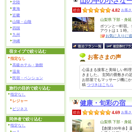
山の中の小さな
北陸
東海
4.82
総合
お客さ
近畿
エ
山梨県 下部・身
山陽・山陰
リ
ポツンと一軒宿。
特
四国
アウトは１１時。
ア
徴
九州
お気に入りに
沖縄
宿タイプで絞り込む
お客さまの声
指定なし
高級ホテル・旅館
心温まる接客と美味しい料理
温泉
きました。 玄関の畳敷きの
民宿・ペンション
お部屋でもマッサージ機にかかった
稿
つづきはこちら
旅行の目的で絞り込む
指定なし
レジャー
健康・旬彩の宿
ビジネス
4.69
総合
お客さ
同伴者で絞り込む
エ
山梨県 下部・身
指定なし
リ
【創業100年余
特
一人