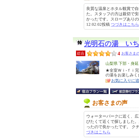
良質な温泉とホタル観賞で自
た。スタッフの方は親切で安
かったです。スロープありの階段
12:02:02投稿
つづきはこちら
光明石の湯 い
4
総合
お客さまの
エ
山梨県 下部・身
リ
★全室Ｗｉ-ｆｉ
特
の湯をお楽しみく
ア
徴
お気に入りに
お客さまの声
ウォーターパークに近く、広
びたくて近くで探しました。
ったので良かったです。 クチコミ
づきはこちら