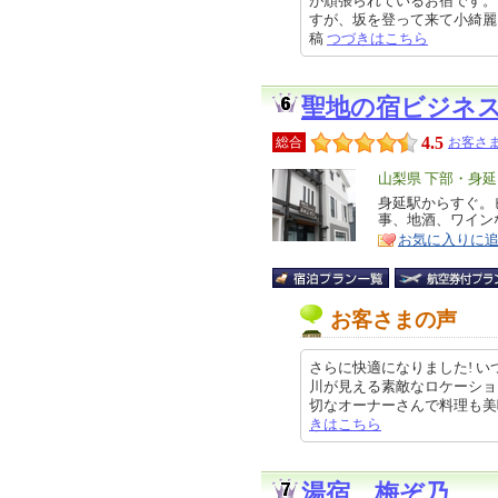
が頑張られているお宿です。
すが、坂を登って来て小綺麗にされ
稿
つづきはこちら
聖地の宿ビジネ
4.5
総合
お客さま
エ
山梨県 下部・身
リ
身延駅からすぐ。
特
事、地酒、ワイン
ア
徴
お気に入りに
お客さまの声
さらに快適になりました! 
川が見える素敵なロケーショ
切なオーナーさんで料理も美味しい
きはこちら
湯宿 梅ぞ乃