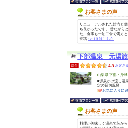
お客さまの声
リニューアルされた館内と個
ち良かったです。 昔ながら
た。食事も一泊二食で両方とも個室
投稿
つづきはこちら
下部温泉 元湯旅
4.5
総合
お客さま
エ
山梨県 下部・身
リ
■源泉かけ流し温
特
定の貸切風呂
ア
徴
お気に入りに
お客さまの声
料理が美味しく温泉で芯から