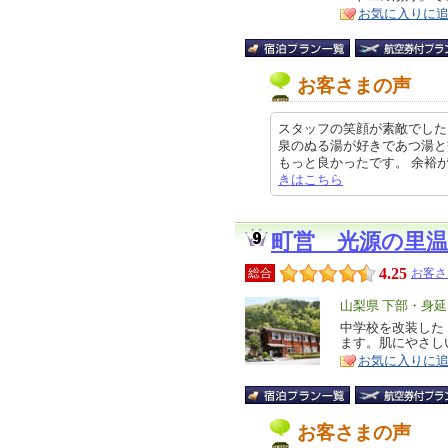
ア
徴
お気に入りに
お客さまの声
スタッフの笑顔が素敵でした
泉のぬる湯が好きであつ湯と
もっと良かったです。 余裕があれば
きはこちら
町営 光源の里
4.25
総合
お客さ
エ
山梨県 下部・身
リ
中学校を改装した
特
ます。肌にやさし
ア
徴
お気に入りに
お客さまの声