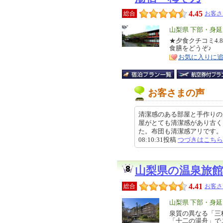
4.45
総合
お客さ
エ
山梨県 下部・身
リ
★夕食クチコミ4
特
食膳をどうぞ♪
ア
徴
お気に入りに
お客さまの声
清潔感のある部屋と手作りの
屋がとても清潔感があり古く
た。布団も清潔感アリです。とて
08:10:31投稿
つづきはこちら
山梨県の温泉旅
4.41
総合
お客さ
エ
山梨県 下部・身
リ
泉質の異なる「三
特
「十二の湯舟」で