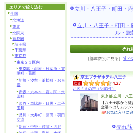
エリアで絞り込む
立川・八王子・町田・
全国
北海道
立川・八王子・町田・
東北
ル・旅
北関東
首都圏
埼玉県
売れ筋
千葉県
東京都
すべ
[部屋数別に見る]
東京２３区内
東京駅・銀座・秋葉原・東
陽町・葛西
京王プラザホテル八王子
新橋・汐留・浜松町・お台
4.27
総合
場
お客さまの声（3463件）
赤坂・六本木・霞ヶ関・永
エ
東京都 立川・八
田町
リ
【八王子駅から徒
特
渋谷・恵比寿・目黒・二子
空港へはリムジンバ
玉川
ア
徴
お気に入りに
品川・大井町・蒲田・羽田
空港
売れ筋
新宿・中野・荻窪・四谷