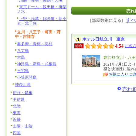
池袋・赤羽・巣鴨・大塚
東京ドーム・飯田橋・御茶
売れ
ノ水
上野・浅草・錦糸町・新小
すべ
[部屋数別に見る]
岩・北千住
立川・八王子・町田・府
中・吉祥寺
ホテル日航立川 東京
奥多摩・青梅・羽村
4.54
お客さ
総合
八丈島
大島
エ
東京都 立川・八
神津島・新島・式根島
リ
2021年7月1日
特
感と快適性に溢れ
ア
三宅島
徴
お気に入りに
小笠原諸島
神奈川県
売れ筋
伊豆・箱根
甲信越
北陸
東海
近畿
山陽・山陰
四国