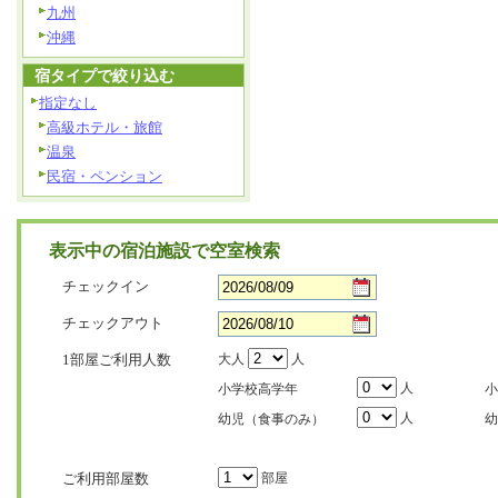
九州
沖縄
宿タイプで絞り込む
指定なし
高級ホテル・旅館
温泉
民宿・ペンション
表示中の宿泊施設で空室検索
チェックイン
チェックアウト
1部屋ご利用人数
大人
人
人
小学校高学年
小
人
幼児（食事のみ）
幼
ご利用部屋数
部屋