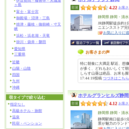
伊豆長岡・修善寺・天城湯
ヶ島
4.22
部屋
お客さ
富士・富士宮
エ
静岡県 静岡・清水
御殿場・沼津・三島
リ
JR静岡駅徒歩約
特
焼津・藤枝・御前崎・寸又
ニエンスストア完
峡
ア
徴
お気に入りに
浜松・浜名湖・天竜
掛川・袋井・磐田
愛知県
お客さまの声
三重県
近畿
特に朝食に大満足 駅近、想
山陽・山陰
が多く、どれもおいしくて朝
しらす山葵は絶品、お米も握り方
四国
17:44:19投稿
つづきはこちら
九州
沖縄
ホテルグランヒルズ静岡
宿タイプで絞り込む
4.12
部屋
お客さ
指定なし
高級ホテル・旅館
エ
静岡県 静岡・清水
温泉
リ
静岡駅南口徒歩1
特
民宿・ペンション
景が魅力のランド
ア
徴
お気に入りに