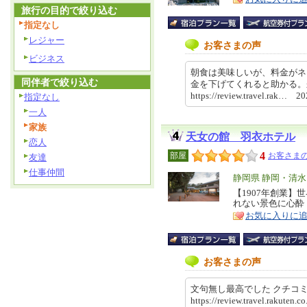
旅行の目的で絞り込む
指定なし
レジャー
お客さまの声
ビジネス
朝食は美味しいが、料金がネ
同伴者で絞り込む
金を下げてくれると助かる
https://review.travel.rak… 
指定なし
一人
家族
天女の館 羽衣ホテル
恋人
4
部屋
お客さまの
友達
仕事仲間
エ
静岡県 静岡・清水
リ
【1907年創業
特
れない景色に心酔
ア
徴
お気に入りに
お客さまの声
文句無し最高でした クチ
https://review.travel.rakute