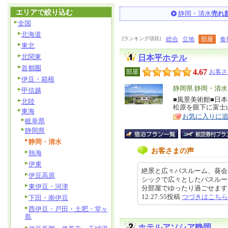
エリアで絞り込む
静岡・清水
売れ
全国
北海道
[ランキング項目]
総合
立地
部屋
食
東北
北関東
日本平ホテル
首都圏
4.67
部屋
お客さ
伊豆・箱根
エ
静岡県 静岡・清水
甲信越
リ
■風景美術館■日
特
北陸
松原を眼下に富士
ア
徴
東海
お気に入りに
岐阜県
静岡県
静岡・清水
お客さまの声
熱海
伊東
絶景と広々バスルーム、葵会
伊豆高原
シックで広々としたバスルー
東伊豆・河津
分部屋でゆったり過ごせます。夕
12:27:55投稿
つづきはこちら
下田・南伊豆
西伊豆・戸田・土肥・堂ヶ
島
ホテルアソシア静岡