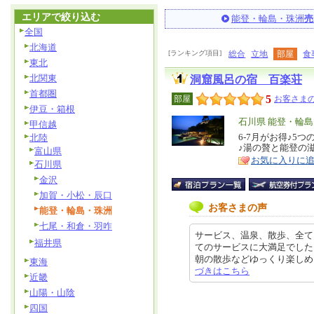
エリアで絞り込む
能登・輪島・珠洲
売
全国
北海道
[ランキング項目]
総合
立地
部屋
食
東北
北関東
洞窟風呂の宿 百楽荘
首都圏
5
部屋
お客さまの
伊豆・箱根
エ
石川県 能登・輪
甲信越
リ
6-7月がお得♪5
北陸
特
♪湯の贅と能登の
富山県
ア
徴
お気に入りに
石川県
金沢
加賀・小松・辰口
お客さまの声
能登・輪島・珠洲
七尾・和倉・羽咋
サービス、温泉、散歩、全て
福井県
てのサービスに大満足でした
朝の散歩などゆっくり楽しめました
東海
づきはこちら
近畿
山陽・山陰
四国