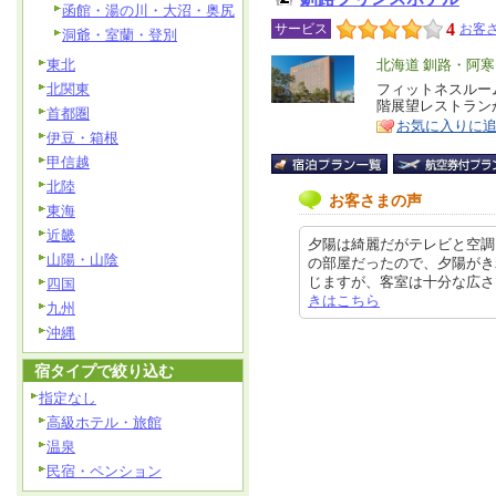
函館・湯の川・大沼・奥尻
4
サービス
お客さ
洞爺・室蘭・登別
東北
エ
北海道 釧路・阿
リ
北関東
フィットネスルー
特
階展望レストラン
ア
首都圏
徴
お気に入りに
伊豆・箱根
甲信越
北陸
お客さまの声
東海
近畿
夕陽は綺麗だがテレビと空調
山陽・山陰
の部屋だったので、夕陽がき
じますが、客室は十分な広さで、清
四国
きはこちら
九州
沖縄
宿タイプで絞り込む
指定なし
高級ホテル・旅館
温泉
民宿・ペンション