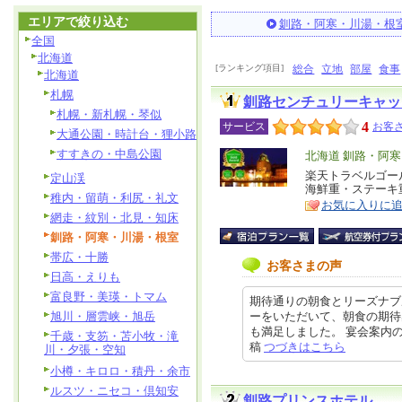
エリアで絞り込む
釧路・阿寒・川湯・根
全国
北海道
[ランキング項目]
総合
立地
部屋
食事
北海道
札幌
釧路センチュリーキャッ
札幌・新札幌・琴似
4
サービス
お客さ
大通公園・時計台・狸小路
すすきの・中島公園
エ
北海道 釧路・阿
リ
楽天トラベルゴー
特
定山渓
海鮮重・ステーキ
ア
徴
稚内・留萌・利尻・礼文
お気に入りに
網走・紋別・北見・知床
釧路・阿寒・川湯・根室
帯広・十勝
お客さまの声
日高・えりも
富良野・美瑛・トマム
期待通りの朝食とリーズナブ
旭川・層雲峡・旭岳
ーをいただいて、朝食の期待
も満足しました。 宴会案内のパン
千歳・支笏・苫小牧・滝
稿
つづきはこちら
川・夕張・空知
小樽・キロロ・積丹・余市
ルスツ・ニセコ・倶知安
釧路プリンスホテル