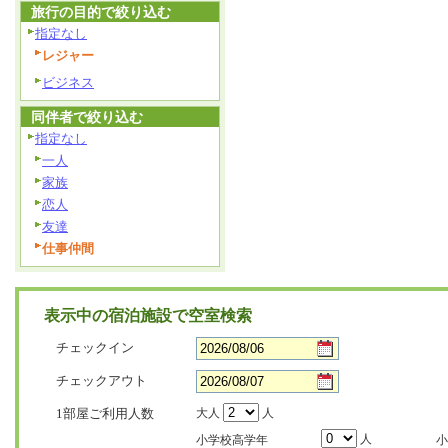
旅行の目的で絞り込む
指定なし
レジャー
ビジネス
同伴者で絞り込む
指定なし
一人
家族
恋人
友達
仕事仲間
表示中の宿泊施設で空室検索
チェックイン
チェックアウト
1部屋ご利用人数
大人
人
人
小学校高学年
小