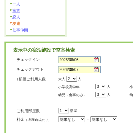
一人
家族
恋人
友達
仕事仲間
表示中の宿泊施設で空室検索
チェックイン
チェックアウト
1部屋ご利用人数
大人
人
人
小学校高学年
小
人
幼児（食事のみ）
幼
ご利用部屋数
部屋
料金
～
（1部屋1泊あたり）