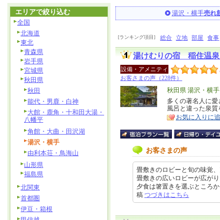
エリアで絞り込む
湯沢・横手
売れ
全国
北海道
[ランキング項目]
総合
立地
部屋
食事
東北
青森県
湯けむりの宿 稲住温泉
岩手県
設備・アメニティ
宮城県
お客さまの声（228件）
秋田県
エ
秋田県 湯沢・横手
秋田
リ
多くの著名人に愛
能代・男鹿・白神
特
風呂と違った泉質
ア
徴
大館・鹿角・十和田大湯・
お気に入りに
八幡平
角館・大曲・田沢湖
湯沢・横手
お客さまの声
由利本荘・鳥海山
山形県
畳敷きのロビーと旬の味覚、
福島県
畳敷きの広いロビーが広がり
夕食は箸置きを選ぶところから始ま
北関東
稿
つづきはこちら
首都圏
伊豆・箱根
甲信越