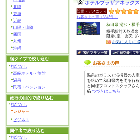
ホテルプラザアネックス
北陸
設備・アメニティ
東海
お客さまの声（3345件）
近畿
エ
秋田県 湯沢・横手
山陽・山陰
リ
横手駅前天然温泉 
特
四国
限定8室 楽天 ダ
ア
徴
九州
お気に入りに
沖縄
宿タイプで絞り込む
お客さまの声
指定なし
高級ホテル・旅館
温泉のガラスと清掃員の入室
温泉
を絡めて秋田県内を周る行程
と同様フロントスタッフさんもレス
民宿・ペンション
稿
つづきはこちら
旅行の目的で絞り込む
指定なし
レジャー
ビジネス
同伴者で絞り込む
指定なし