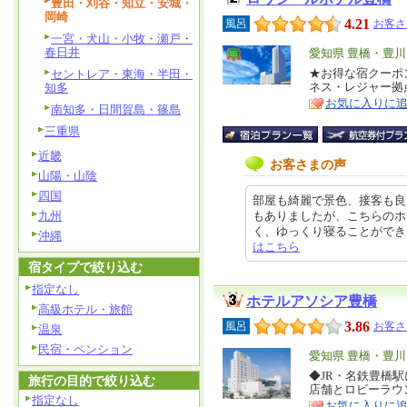
豊田・刈谷・知立・安城・
岡崎
4.21
風呂
お客さ
一宮・犬山・小牧・瀬戸・
春日井
エ
愛知県 豊橋・豊
リ
★お得な宿クーポ
セントレア・東海・半田・
特
ネス・レジャー拠
知多
ア
徴
お気に入りに
南知多・日間賀島・篠島
三重県
近畿
お客さまの声
山陽・山陰
四国
部屋も綺麗で景色、接客も良
九州
もありましたが、こちらのホ
く、ゆっくり寝ることができました。
沖縄
はこちら
宿タイプで絞り込む
指定なし
ホテルアソシア豊橋
高級ホテル・旅館
3.86
風呂
お客さ
温泉
民宿・ペンション
エ
愛知県 豊橋・豊
リ
◆JR・名鉄豊橋
特
旅行の目的で絞り込む
店舗とロビーラウ
ア
徴
指定なし
お気に入りに