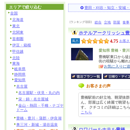
エリアで絞り込む
豊田・刈谷・知立・安城・
全国
北海道
[ランキング項目]
総合
立地
部屋
食事
東北
北関東
ホテルアークリッシュ豊
首都圏
4.75
風呂
お客さ
伊豆・箱根
エ
愛知県 豊橋・豊
甲信越
リ
豊橋駅東口から徒
特
北陸
街の喧騒から離れ
ア
徴
東海
お気に入りに
岐阜県
静岡県
愛知県
お客さまの声
名古屋
名古屋駅・伏見・丸の内
豊橋駅前の好立地、眺望抜群
栄・錦・名古屋城
ん。部屋は広く綺麗で眺望も
金山・熱田・千種・ナゴヤ
す。 クチコミの詳細はこちらから ht
ドーム
こちら
豊橋・豊川・蒲郡・伊良湖
奥三河・新城・湯谷温泉
ロワジールホテル豊橋