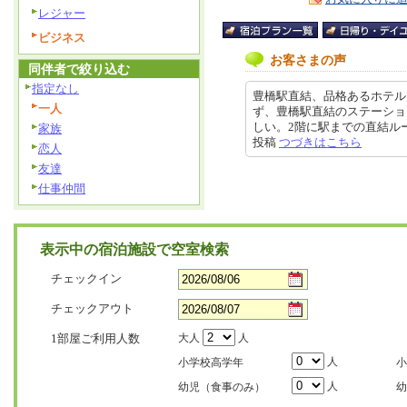
レジャー
ビジネス
お客さまの声
同伴者で絞り込む
指定なし
豊橋駅直結、品格あるホテル
一人
ず、豊橋駅直結のステーショ
しい。2階に駅までの直結ルートが
家族
投稿
つづきはこちら
恋人
友達
仕事仲間
表示中の宿泊施設で空室検索
チェックイン
チェックアウト
1部屋ご利用人数
大人
人
人
小学校高学年
小
人
幼児（食事のみ）
幼