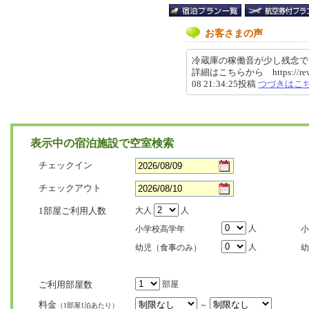
お客さまの声
冷蔵庫の稼働音が少し残念で
詳細はこちらから https://review.t
08 21:34:25投稿
つづきはこ
表示中の宿泊施設で空室検索
チェックイン
チェックアウト
1部屋ご利用人数
大人
人
人
小学校高学年
小
人
幼児（食事のみ）
幼
ご利用部屋数
部屋
料金
～
（1部屋1泊あたり）