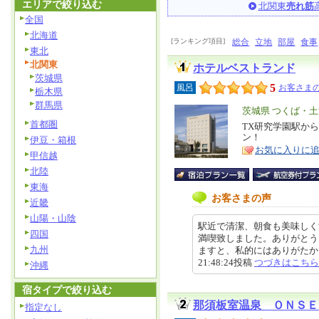
エリアで絞り込む
北関東
売れ筋
全国
北海道
[ランキング項目]
総合
立地
部屋
食事
東北
北関東
ホテルベストランド
茨城県
5
風呂
お客さまの
栃木県
群馬県
エ
茨城県 つくば・
首都圏
リ
TX研究学園駅か
特
ン！
伊豆・箱根
ア
徴
お気に入りに
甲信越
北陸
東海
お客さまの声
近畿
山陽・山陰
駅近で清潔、朝食も美味しく
四国
満喫致しました。ありがとう
九州
ますと、私的にはありがたかった
21:48:24投稿
つづきはこちら
沖縄
宿タイプで絞り込む
那須板室温泉 ＯＮＳＥ
指定なし