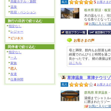
高級ホテル・旅館
5
風呂
お客さまの
温泉
エ
栃木県 那須・板
民宿・ペンション
リ
木の温もりと、珪
特
なる造りとなって
ア
旅行の目的で絞り込む
徴
お気に入りに
指定なし
レジャー
ビジネス
お客さまの声
同伴者で絞り込む
母と満喫、館内もお部屋も綺
指定なし
綺麗でのんびりと時間を過ご
一人
良かったです。 鯉の唐揚は初めてで
はこちら
家族
恋人
友達
草津温泉 草津ナウリゾ
仕事仲間
4
風呂
お客さまの
エ
群馬県 草津温泉
リ
湯畑までシャトル
特
に囲まれたリゾー
ア
徴
お気に入りに