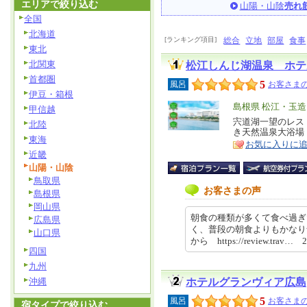
エリアで絞り込む
山陽・山陰
売れ
全国
北海道
[ランキング項目]
総合
立地
部屋
食事
東北
北関東
松江しんじ湖温泉 ホテ
首都圏
5
風呂
お客さまの
伊豆・箱根
エ
島根県 松江・玉
甲信越
リ
宍道湖一望のレス
特
北陸
き天然温泉大浴場
ア
徴
東海
お気に入りに
近畿
山陽・山陰
鳥取県
お客さまの声
島根県
岡山県
朝食の種類が多くて食べ過ぎ
広島県
く、普段の朝食よりもかなり
山口県
から https://review.trav… 
四国
九州
沖縄
ホテルグランヴィア広島
5
風呂
お客さまの
宿タイプで絞り込む