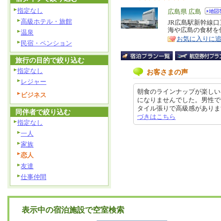
指定なし
エ
広島県 広島
高級ホテル・旅館
リ
JR広島駅新幹線
特
海や広島の食材を
温泉
ア
徴
お気に入りに
民宿・ペンション
旅行の目的で絞り込む
指定なし
お客さまの声
レジャー
朝食のラインナップが楽しい
ビジネス
になりませんでした。男性で
タイル張りで高級感があります。 
同伴者で絞り込む
づきはこちら
指定なし
一人
家族
恋人
友達
仕事仲間
表示中の宿泊施設で空室検索