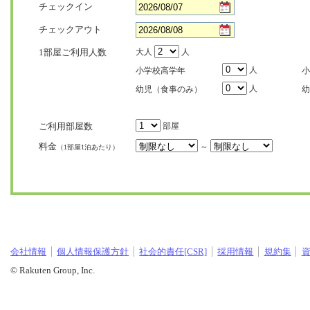
チェックイン
チェックアウト
1部屋ご利用人数
大人
人
人
小学校高学年
小
人
幼児（食事のみ）
幼
ご利用部屋数
部屋
料金
～
（1部屋1泊あたり）
会社情報
個人情報保護方針
社会的責任[CSR]
採用情報
規約集
© Rakuten Group, Inc.